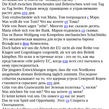
Die Kluft zwischen Herrschenden und Beherrschten wird
von
Tag
zu Tag breiter.
Разрыв между правящими и управляемыми
растет день
ото
дня.
Tom verabschiedete sich
von
Maria.
Том попрощался
с
Мэри.
Was wollt ihr
von
Tom?
Что вы хотите
от
Тома?
Viele
von
Ihnen sagen "zehn".
Многие
из
вас сказали десять.
Maria erhob sich
von
der Bank.
Мария поднялась
со
скамьи.
Das ist Baron Wolfgang
von
Kempelens mechanisches Schachtürke.
Это механическая машина для игры в шахматы барона
Вольфганга
фон
Кемпелена.
Doch haben wir uns die Arbeit der EU nicht als eine Reihe
von
Klagen und Gegenklagen vorgestellt, als wir um den Beitritt
kämpften.
Но иски и встречные иски - это не то, как мы
представляли себе работу ЕС, когда
изо
всех сил пытались к
нему присоединиться.
Die jüngsten Entwicklungen zeigen, dass die
von
Nordkorea
ausgehende atomare Bedrohung täglich zunimmt.
Последние
события указывают на то, что ядерная угроза Северной Кореи
становится серьезнее день
ото
дня.
Grün
von
den Graswurzeln her
Зеленая политика "
с
низов"
Was möchten Sie
von
mir?
Что вы хотите
от
меня?
Er kennt keinen
von
uns.
Он никого
из
нас не знает.
Das ist
von
Spirit und Opportunity.
Этот
со
Спирита и
Опотьюнити.