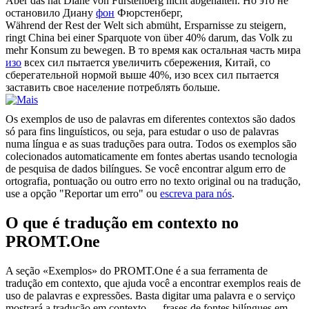
Aber das hat Diane
von
Fürstenberg nicht abgehalten.
Но это не
остановило Диану
фон
Фюрстенберг,
Während der Rest der Welt sich abmüht, Ersparnisse zu steigern,
ringt China bei einer Sparquote
von
über 40% darum, das Volk zu
mehr Konsum zu bewegen.
В то время как остальная часть мира
изо
всех сил пытается увеличить сбережения, Китай, со
сберегательной нормой выше 40%, изо всех сил пытается
заставить свое население потреблять больше.
Os exemplos de uso de palavras em diferentes contextos são dados
só para fins linguísticos, ou seja, para estudar o uso de palavras
numa língua e as suas traduções para outra. Todos os exemplos são
colecionados automaticamente em fontes abertas usando tecnologia
de pesquisa de dados bilíngues. Se você encontrar algum erro de
ortografia, pontuação ou outro erro no texto original ou na tradução,
use a opção "Reportar um erro" ou
escreva para nós
.
O que é tradução em contexto no
PROMT.One
A seção «Exemplos» do PROMT.One é a sua ferramenta de
tradução em contexto, que ajuda você a encontrar exemplos reais de
uso de palavras e expressões. Basta digitar uma palavra e o serviço
mostrará a tradução em contexto — frases de fontes bilíngues em