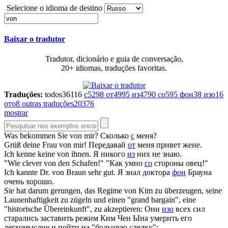
Selecione o idioma de destino
Baixar o tradutor
Tradutor, dicionário e guia de conversação,
20+ idiomas, traduções favoritas.
Traduções:
todos
36116
с
5298
от
4995
из
4790
со
595
фон
38
изо
16
ото
8
outras traduções
20376
mostrar
Was bekommen Sie
von
mir?
Сколько
с
меня?
Grüß deine Frau
von
mir!
Передавай
от
меня привет жене.
Ich kenne keine
von
ihnen.
Я никого
из
них не знаю.
"Wie clever
von
den Schafen!"
"Как умно
со
стороны овец!"
Ich kannte Dr.
von
Braun sehr gut.
Я знал доктора
фон
Брауна
очень хорошо.
Sie hat darum gerungen, das Regime
von
Kim zu überzeugen, seine
Launenhaftigkeit zu zügeln und einen "grand bargain", eine
"historische Übereinkunft", zu akzeptieren:
Они
изо
всех сил
старались заставить режим Ким Чен Ына умерить его
легкомыслие и пойти на "большую сделку":