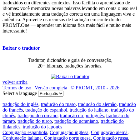
traduzidos em diferentes contextos. Isso facilita o aprendizado de
idiomas: você memoriza novas palavras levando em conta o uso real
e vê imediatamente uma tradução correta em uma linguagem viva e
autêntica. Aproveite os recursos de tradução em contexto do
PROMT.One — aprender um idioma fica mais fácil e muito mais
interessante!
Baixar o tradutor
Tradutor, dicionário e guia de conversação,
20+ idiomas, traduções favoritas.
volver arriba
Termos de uso
|
Versão completa
|
© PROMT, 2010 - 2026
Select a language
tradução do inglés
,
tradução do russo
,
tradução do alemão
,
tradução
do francês
,
tradução do espanhol
,
tradução do italiano
,
tradução do
chinês
,
tradução do coreano
,
tradução do português
,
tradução do
tártaro
,
tradução do turco
,
tradução do ucraniano
,
tradução do
finlandês
,
tradução do japonês
Conjugação espanhola
,
Conjugação inglesa
,
Conjugação alemã
,
Conjugação italiana
,
Conjugação portuguesa
,
Conjugação russa
,