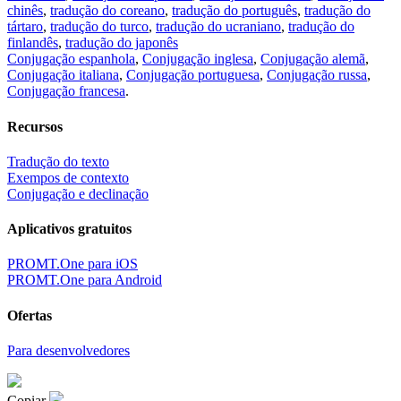
chinês
,
tradução do coreano
,
tradução do português
,
tradução do
tártaro
,
tradução do turco
,
tradução do ucraniano
,
tradução do
finlandês
,
tradução do japonês
Conjugação espanhola
,
Conjugação inglesa
,
Conjugação alemã
,
Conjugação italiana
,
Conjugação portuguesa
,
Conjugação russa
,
Conjugação francesa
.
Recursos
Tradução do texto
Exempos de contexto
Conjugação e declinação
Aplicativos gratuitos
PROMT.One para iOS
PROMT.One para Android
Ofertas
Para desenvolvedores
Copiar