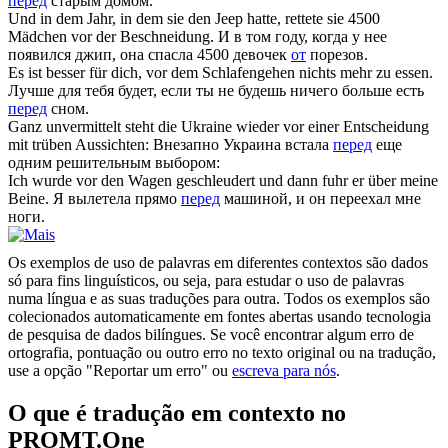
перед
старым домом.
Und in dem Jahr, in dem sie den Jeep hatte, rettete sie 4500
Mädchen
vor
der Beschneidung.
И в том году, когда у нее
появился джип, она спасла 4500 девочек
от
порезов.
Es ist besser für dich,
vor
dem Schlafengehen nichts mehr zu essen.
Лучше для тебя будет, если ты не будешь ничего больше есть
перед
сном.
Ganz unvermittelt steht die Ukraine wieder
vor
einer Entscheidung
mit trüben Aussichten:
Внезапно Украина встала
перед
еще
одним решительным выбором:
Ich wurde
vor
den Wagen geschleudert und dann fuhr er über meine
Beine.
Я вылетела прямо
перед
машиной, и он переехал мне
ноги.
Os exemplos de uso de palavras em diferentes contextos são dados
só para fins linguísticos, ou seja, para estudar o uso de palavras
numa língua e as suas traduções para outra. Todos os exemplos são
colecionados automaticamente em fontes abertas usando tecnologia
de pesquisa de dados bilíngues. Se você encontrar algum erro de
ortografia, pontuação ou outro erro no texto original ou na tradução,
use a opção "Reportar um erro" ou
escreva para nós
.
O que é tradução em contexto no
PROMT.One