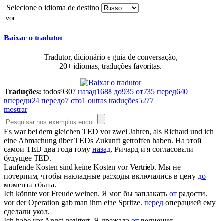
Selecione o idioma de destino
Baixar o tradutor
Tradutor, dicionário e guia de conversação,
20+ idiomas, traduções favoritas.
Traduções:
todos
9307
назад
1688
до
935
от
735
перед
640
впереди
24
передо
7
ото
1
outras traduções
5277
mostrar
Es war bei dem gleichen TED
vor
zwei Jahren, als Richard und ich
eine Abmachung über TEDs Zukunft getroffen haben.
На этой
самой TED два года тому
назад
, Ричард и я согласовали
будущее TED.
Laufende Kosten sind keine Kosten
vor
Vertrieb.
Мы не
потерпим, чтобы накладные расходы включались в цену
до
момента сбыта.
Ich könnte
vor
Freude weinen.
Я мог бы заплакать
от
радости.
vor
der Operation gab man ihm eine Spritze.
перед
операцией ему
сделали укол.
Ich habe
vor
Angst gezittert.
Я дрожала
от
волнения.