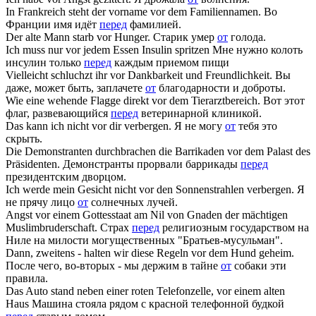
In Frankreich steht der vorname
vor
dem Familiennamen.
Во
Франции имя идёт
перед
фамилией.
Der alte Mann starb
vor
Hunger.
Старик умер
от
голода.
Ich muss nur
vor
jedem Essen Insulin spritzen
Мне нужно колоть
инсулин только
перед
каждым приемом пищи
Vielleicht schluchzt ihr
vor
Dankbarkeit und Freundlichkeit.
Вы
даже, может быть, заплачете
от
благодарности и доброты.
Wie eine wehende Flagge direkt
vor
dem Tierarztbereich.
Вот этот
флаг, развевающийся
перед
ветеринарной клиникой.
Das kann ich nicht
vor
dir verbergen.
Я не могу
от
тебя это
скрыть.
Die Demonstranten durchbrachen die Barrikaden
vor
dem Palast des
Präsidenten.
Демонстранты прорвали баррикады
перед
президентским дворцом.
Ich werde mein Gesicht nicht
vor
den Sonnenstrahlen verbergen.
Я
не прячу лицо
от
солнечных лучей.
Angst
vor
einem Gottesstaat am Nil von Gnaden der mächtigen
Muslimbruderschaft.
Страх
перед
религиозным государством на
Ниле на милости могущественных "Братьев-мусульман".
Dann, zweitens - halten wir diese Regeln
vor
dem Hund geheim.
После чего, во-вторых - мы держим в тайне
от
собаки эти
правила.
Das Auto stand neben einer roten Telefonzelle,
vor
einem alten
Haus
Машина стояла рядом с красной телефонной будкой