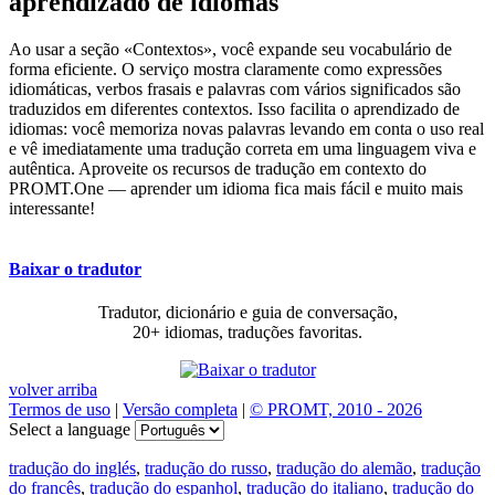
aprendizado de idiomas
Ao usar a seção «Contextos», você expande seu vocabulário de
forma eficiente. O serviço mostra claramente como expressões
idiomáticas, verbos frasais e palavras com vários significados são
traduzidos em diferentes contextos. Isso facilita o aprendizado de
idiomas: você memoriza novas palavras levando em conta o uso real
e vê imediatamente uma tradução correta em uma linguagem viva e
autêntica. Aproveite os recursos de tradução em contexto do
PROMT.One — aprender um idioma fica mais fácil e muito mais
interessante!
Baixar o tradutor
Tradutor, dicionário e guia de conversação,
20+ idiomas, traduções favoritas.
volver arriba
Termos de uso
|
Versão completa
|
© PROMT, 2010 - 2026
Select a language
tradução do inglés
,
tradução do russo
,
tradução do alemão
,
tradução
do francês
,
tradução do espanhol
,
tradução do italiano
,
tradução do