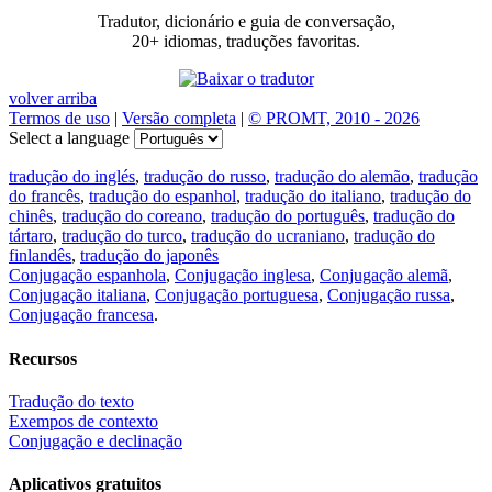
Tradutor, dicionário e guia de conversação,
20+ idiomas, traduções favoritas.
volver arriba
Termos de uso
|
Versão completa
|
© PROMT, 2010 - 2026
Select a language
tradução do inglés
,
tradução do russo
,
tradução do alemão
,
tradução
do francês
,
tradução do espanhol
,
tradução do italiano
,
tradução do
chinês
,
tradução do coreano
,
tradução do português
,
tradução do
tártaro
,
tradução do turco
,
tradução do ucraniano
,
tradução do
finlandês
,
tradução do japonês
Conjugação espanhola
,
Conjugação inglesa
,
Conjugação alemã
,
Conjugação italiana
,
Conjugação portuguesa
,
Conjugação russa
,
Conjugação francesa
.
Recursos
Tradução do texto
Exempos de contexto
Conjugação e declinação
Aplicativos gratuitos