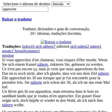
Selecione o idioma de destino
Baixar o tradutor
Tradutor, dicionário e guia de conversação,
20+ idiomas, traduções favoritas.
Traduções:
todos
16
sich nähern
7
nähern
4
sich nahen
2
nahen
1
ansatz
1
heran|kommen
1
mostrar
Si vous
approchez
d'un chameau, vous risquez d'être mordu.
Wenn
Sie sich einem Kamel
nähern
, riskieren Sie, gebissen zu werden.
Ce n'est pas encore ça, mais je crois que nous
approchons
du but.
Das ist es noch nicht, aber ich glaube, dass wir uns dem Ziel
nähern
.
Elle
approchait
les 30 ans lorsque que je l'ai rencontrée pour la
première fois.
Sie
näherte
sich schon der 30, als ich sie das erste Mal
traf.
Un lièvre gris fit son apparition, mais retourna dans le bois en
sautillant tandis que je voulus m'en
approcher
.
Ein grauer Hase
zeigte sich, doch hüpfte er wieder in den Wald, als ich mich ihm
nähern
wollte.
Os exemplos de uso de palavras em diferentes contextos são dados