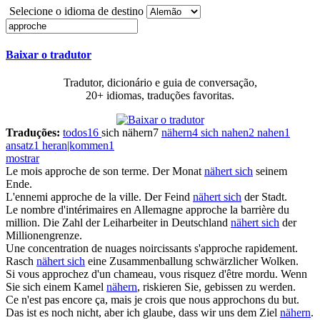
Selecione o idioma de destino
Baixar o tradutor
Tradutor, dicionário e guia de conversação,
20+ idiomas, traduções favoritas.
Traduções:
todos
16
sich nähern
7
nähern
4
sich nahen
2
nahen
1
ansatz
1
heran|kommen
1
mostrar
Le mois
approche
de son terme.
Der Monat
nähert sich
seinem
Ende.
L'ennemi
approche
de la ville.
Der Feind
nähert sich
der Stadt.
Le nombre d'intérimaires en Allemagne
approche
la barrière du
million.
Die Zahl der Leiharbeiter in Deutschland
nähert sich
der
Millionengrenze.
Une concentration de nuages noircissants
s'approche
rapidement.
Rasch
nähert sich
eine Zusammenballung schwärzlicher Wolken.
Si
vous approchez
d'un chameau, vous risquez d'être mordu.
Wenn
Sie sich einem Kamel
nähern
, riskieren Sie, gebissen zu werden.
Ce n'est pas encore ça, mais je crois que
nous approchons
du but.
Das ist es noch nicht, aber ich glaube, dass wir uns dem Ziel
nähern
.