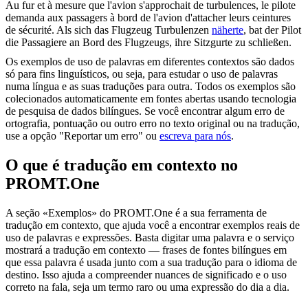
Au fur et à mesure que l'avion
s'approchait
de turbulences, le pilote
demanda aux passagers à bord de l'avion d'attacher leurs ceintures
de sécurité.
Als sich das Flugzeug Turbulenzen
näherte
, bat der Pilot
die Passagiere an Bord des Flugzeugs, ihre Sitzgurte zu schließen.
Os exemplos de uso de palavras em diferentes contextos são dados
só para fins linguísticos, ou seja, para estudar o uso de palavras
numa língua e as suas traduções para outra. Todos os exemplos são
colecionados automaticamente em fontes abertas usando tecnologia
de pesquisa de dados bilíngues. Se você encontrar algum erro de
ortografia, pontuação ou outro erro no texto original ou na tradução,
use a opção "Reportar um erro" ou
escreva para nós
.
O que é tradução em contexto no
PROMT.One
A seção «Exemplos» do PROMT.One é a sua ferramenta de
tradução em contexto, que ajuda você a encontrar exemplos reais de
uso de palavras e expressões. Basta digitar uma palavra e o serviço
mostrará a tradução em contexto — frases de fontes bilíngues em
que essa palavra é usada junto com a sua tradução para o idioma de
destino. Isso ajuda a compreender nuances de significado e o uso
correto na fala, seja um termo raro ou uma expressão do dia a dia.