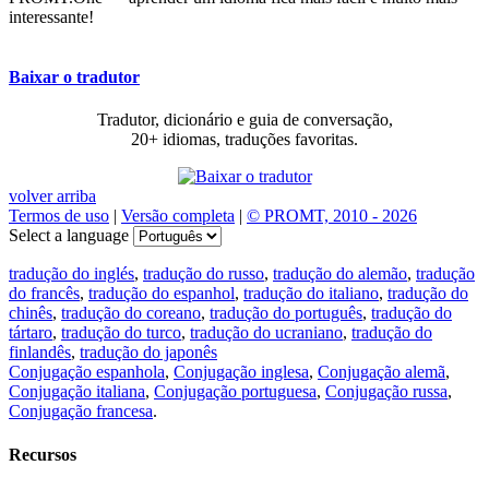
interessante!
Baixar o tradutor
Tradutor, dicionário e guia de conversação,
20+ idiomas, traduções favoritas.
volver arriba
Termos de uso
|
Versão completa
|
© PROMT, 2010 - 2026
Select a language
tradução do inglés
,
tradução do russo
,
tradução do alemão
,
tradução
do francês
,
tradução do espanhol
,
tradução do italiano
,
tradução do
chinês
,
tradução do coreano
,
tradução do português
,
tradução do
tártaro
,
tradução do turco
,
tradução do ucraniano
,
tradução do
finlandês
,
tradução do japonês
Conjugação espanhola
,
Conjugação inglesa
,
Conjugação alemã
,
Conjugação italiana
,
Conjugação portuguesa
,
Conjugação russa
,
Conjugação francesa
.
Recursos