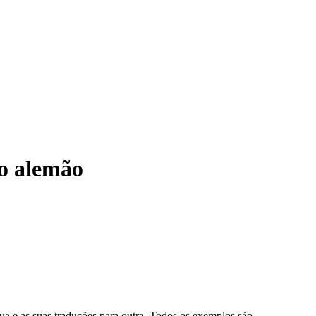
o alemão
gua e as suas traduções para outra. Todos os exemplos são