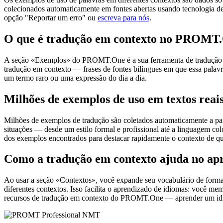
colecionados automaticamente em fontes abertas usando tecnologia de 
opção "Reportar um erro" ou
escreva para nós
.
O que é tradução em contexto no PROMT
A seção «Exemplos» do PROMT.One é a sua ferramenta de tradução em c
tradução em contexto — frases de fontes bilíngues em que essa palavra
um termo raro ou uma expressão do dia a dia.
Milhões de exemplos de uso em textos reai
Milhões de exemplos de tradução são coletados automaticamente a parti
situações — desde um estilo formal e profissional até a linguagem co
dos exemplos encontrados para destacar rapidamente o contexto de qu
Como a tradução em contexto ajuda no ap
Ao usar a seção «Contextos», você expande seu vocabulário de forma e
diferentes contextos. Isso facilita o aprendizado de idiomas: você m
recursos de tradução em contexto do PROMT.One — aprender um idiom