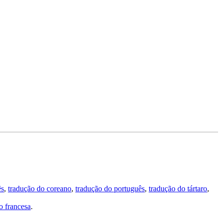
ês
,
tradução do coreano
,
tradução do português
,
tradução do tártaro
,
 francesa
.