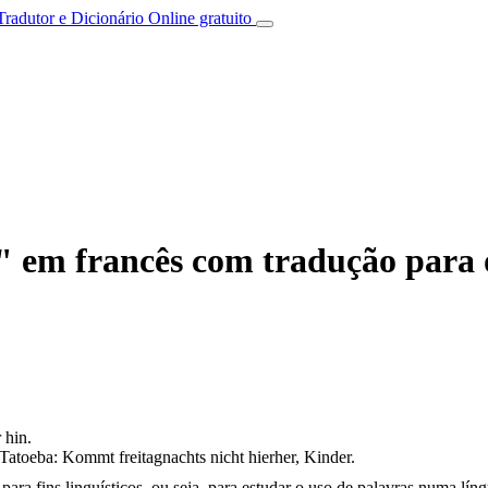
Tradutor e Dicionário Online gratuito
" em francês com tradução para 
 hin.
Tatoeba: Kommt freitagnachts nicht hierher, Kinder.
ara fins linguísticos, ou seja, para estudar o uso de palavras numa lín