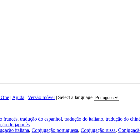
.One
|
Ajuda
|
Versão móvel
|
Select a language
o francês
,
tradução do espanhol
,
tradução do italiano
,
tradução do chin
ução do japonês
ugação italiana
,
Conjugação portuguesa
,
Conjugação russa
,
Conjugação