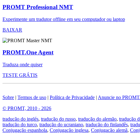
PROMT Professional NMT
Experimente um tradutor offline em seu computador ou laptop
BAIXAR
PROMT.One Agent
Traduza onde quiser
TESTE GRÁTIS
Sobre
|
Termos de uso
|
Política de Privacidade
|
Anuncie no PROMT
© PROMT, 2010 - 2026
tradução do inglés
,
tradução do russo
,
tradução do alemão
,
tradução d
tradução do turco
,
tradução do ucraniano
,
tradução do finlandês
,
trad
Conjugação espanhola
,
Conjugação inglesa
,
Conjugação alemã
,
Conj