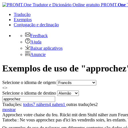
PROMT.
One
Tradução
Exemplos
Conjugação
e declinação
Feedback
Ajuda
Baixar aplicativos
Anuncie
Exemplos de uso de "approchez
Selecione o idioma de origem
<>
Selecione o idioma de destino
Traduções:
todos
7
nähern
4
nahen
1
outras traduções
2
mostrar
Approchez
votre chaise du feu.
Rückt mit dem Stuhl näher zum Feuer
Tatoeba : Ne vous
approchez
pas d'ici les vendredis soirs, les enfants.
Os exemplos de uso de palavras em diferentes contextos são dados só p