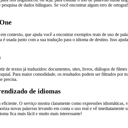
pesquisa de dados bilíngues. Se você encontrar algum erro de ortografia
.One
ontexto, que ajuda você a encontrar exemplos reais de uso de palavra
 é usada junto com a sua tradução para o idioma de destino. Isso ajuda
s
r de textos já traduzidos: documentos, sites, livros, diálogos de film
loquial. Para maior comodidade, os resultados podem ser filtrados por 
e precisa.
rendizado de idiomas
ficiente. O serviço mostra claramente como expressões idiomáticas, ve
emoriza novas palavras levando em conta o uso real e vê imediatamente 
a fica mais fácil e muito mais interessante!