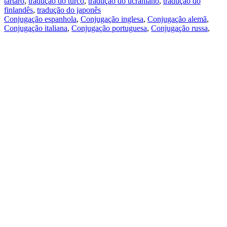
tártaro
,
tradução do turco
,
tradução do ucraniano
,
tradução do
finlandês
,
tradução do japonês
Conjugação espanhola
,
Conjugação inglesa
,
Conjugação alemã
,
Conjugação italiana
,
Conjugação portuguesa
,
Conjugação russa
,
Conjugação francesa
.
Recursos
Tradução do texto
Exempos de contexto
Conjugação e declinação
Aplicativos gratuitos
PROMT.One para iOS
PROMT.One para Android
Ofertas
Para desenvolvedores
Copiar
Copia a tradução