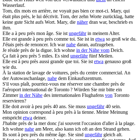
Wasserlauf.
Tom, dix mots en arrière, ne voyait pas bien ce mot-ci. Mary, qui
était plus
près
, le lui décrivit.
Tom, der zehn Worte zurücklag, hatte
keine gute Sicht aufs Wort. Mary, die
näher
dran war, beschrieb es
ihm.
Elle a
à peu près
mon âge.
Sie ist
ungefähr
in meinem Alter.
Elle est grande
à peu près
comme toi.
Sie ist in
etwa
so groß wie du.
J'étais
près de
renoncer.
Ich war
nahe
daran, aufzugeben.
Je réside
près de
la digue.
Ich wohne
in der Nähe vom
Deich.
Ça fait
à peu près
5 miles.
Es sind
ungefähr
fünf Meilen.
Elle est
à peu près
aussi grande que toi.
Sie ist
etwa
genauso groß
wie du.
À la station de lavage de voitures,
près du
centre commercial.
An
der Autowaschanlage,
nahe
dem Einkaufszentrum.
S'il vous plaît, pourriez-vous me réserver une chambre
près de
l'aéroport international de Toronto ?
Würden Sie mir bitte ein
Zimmer
in der Nähe
des internationalen Flughafens
von
Toronto
reservieren?
Elle doit avoir
à peu près
40 ans.
Sie muss
ungefähr
40 sein.
Mon opinion correspond
à peu près
à la tienne.
Meine Meinung
entspricht
etwa
deiner.
J'habite
près de
la mer donc j'ai souvent l'occasion d'aller à la plage.
Ich wohne
nahe
am Meer, also kann ich oft an den Strand gehen.
Ils sont
à peu près
du même âge.
Sie sind
ungefähr
gleich alt.