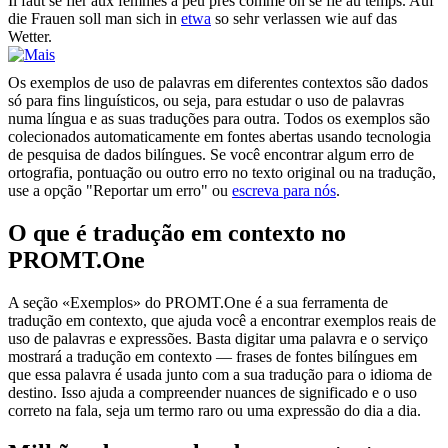
Il faut se fier aux femmes
à peu près
comme on se fie au temps.
Auf
die Frauen soll man sich in
etwa
so sehr verlassen wie auf das
Wetter.
Os exemplos de uso de palavras em diferentes contextos são dados
só para fins linguísticos, ou seja, para estudar o uso de palavras
numa língua e as suas traduções para outra. Todos os exemplos são
colecionados automaticamente em fontes abertas usando tecnologia
de pesquisa de dados bilíngues. Se você encontrar algum erro de
ortografia, pontuação ou outro erro no texto original ou na tradução,
use a opção "Reportar um erro" ou
escreva para nós
.
O que é tradução em contexto no
PROMT.One
A seção «Exemplos» do PROMT.One é a sua ferramenta de
tradução em contexto, que ajuda você a encontrar exemplos reais de
uso de palavras e expressões. Basta digitar uma palavra e o serviço
mostrará a tradução em contexto — frases de fontes bilíngues em
que essa palavra é usada junto com a sua tradução para o idioma de
destino. Isso ajuda a compreender nuances de significado e o uso
correto na fala, seja um termo raro ou uma expressão do dia a dia.