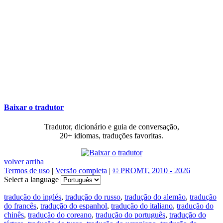
Baixar o tradutor
Tradutor, dicionário e guia de conversação,
20+ idiomas, traduções favoritas.
volver arriba
Termos de uso
|
Versão completa
|
© PROMT, 2010 - 2026
Select a language
tradução do inglés
,
tradução do russo
,
tradução do alemão
,
tradução
do francês
,
tradução do espanhol
,
tradução do italiano
,
tradução do
chinês
,
tradução do coreano
,
tradução do português
,
tradução do