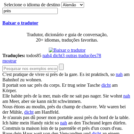
Selecione o idioma de destino
Baixar o tradutor
Tradutor, dicionário e guia de conversação,
20+ idiomas, traduções favoritas.
Traduções:
todos
85
nah
4
dicht
3
outras traduções
78
mostrar
C'est pratique de vivre si
près
de la gare.
Es ist praktisch, so
nah
am
Bahnhof zu wohnen.
Il portait son sac
près
du corps.
Er trug seine Tasche
dicht
am
Körper.
Elle habite
près
de la mer, mais elle ne sait pas nager.
Sie wohnt
nah
am Meer, aber sie kann nicht schwimmen.
Nous étions au moulin,
près
du champ de chanvre.
Wir waren bei
der Mühle,
dicht
am Hanffeld.
Je n'aurais pas dû poser mon portable aussi
près
du bord de la table.
Ich hätte mein Handy nicht so
nah
an den Tischrand legen dürfen.
Construis ta maison loin de ta parentèle et
près
d'un cours d'eau.
Baue dein Haus weit von den Verwandten und
dicht
an einem