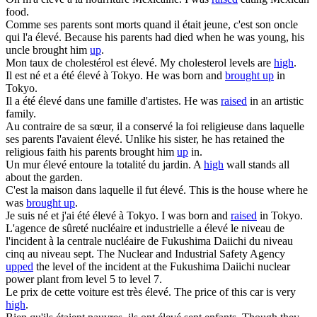
food.
Comme ses parents sont morts quand il était jeune, c'est son oncle
qui l'a
élevé
.
Because his parents had died when he was young, his
uncle brought him
up
.
Mon taux de cholestérol est
élevé
.
My cholesterol levels are
high
.
Il est né et a été
élevé
à Tokyo.
He was born and
brought up
in
Tokyo.
Il a été
élevé
dans une famille d'artistes.
He was
raised
in an artistic
family.
Au contraire de sa sœur, il a conservé la foi religieuse dans laquelle
ses parents l'avaient
élevé
.
Unlike his sister, he has retained the
religious faith his parents brought him
up
in.
Un mur
élevé
entoure la totalité du jardin.
A
high
wall stands all
about the garden.
C'est la maison dans laquelle il fut
élevé
.
This is the house where he
was
brought up
.
Je suis né et j'ai été
élevé
à Tokyo.
I was born and
raised
in Tokyo.
L'agence de sûreté nucléaire et industrielle a
élevé
le niveau de
l'incident à la centrale nucléaire de Fukushima Daiichi du niveau
cinq au niveau sept.
The Nuclear and Industrial Safety Agency
upped
the level of the incident at the Fukushima Daiichi nuclear
power plant from level 5 to level 7.
Le prix de cette voiture est très
élevé
.
The price of this car is very
high
.