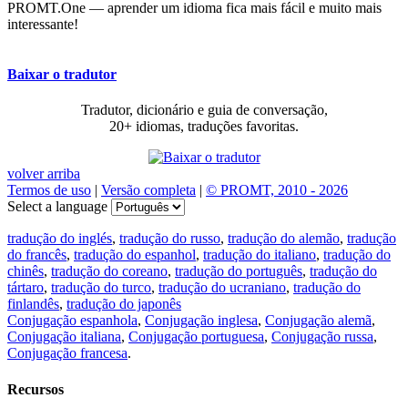
PROMT.One — aprender um idioma fica mais fácil e muito mais
interessante!
Baixar o tradutor
Tradutor, dicionário e guia de conversação,
20+ idiomas, traduções favoritas.
volver arriba
Termos de uso
|
Versão completa
|
© PROMT, 2010 - 2026
Select a language
tradução do inglés
,
tradução do russo
,
tradução do alemão
,
tradução
do francês
,
tradução do espanhol
,
tradução do italiano
,
tradução do
chinês
,
tradução do coreano
,
tradução do português
,
tradução do
tártaro
,
tradução do turco
,
tradução do ucraniano
,
tradução do
finlandês
,
tradução do japonês
Conjugação espanhola
,
Conjugação inglesa
,
Conjugação alemã
,
Conjugação italiana
,
Conjugação portuguesa
,
Conjugação russa
,
Conjugação francesa
.
Recursos