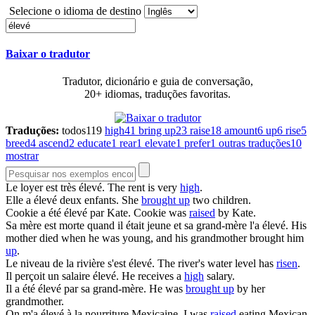
Selecione o idioma de destino
Baixar o tradutor
Tradutor, dicionário e guia de conversação,
20+ idiomas, traduções favoritas.
Traduções:
todos
119
high
41
bring up
23
raise
18
amount
6
up
6
rise
5
breed
4
ascend
2
educate
1
rear
1
elevate
1
prefer
1
outras traduções
10
mostrar
Le loyer est très
élevé
.
The rent is very
high
.
Elle a
élevé
deux enfants.
She
brought up
two children.
Cookie a été
élevé
par Kate.
Cookie was
raised
by Kate.
Sa mère est morte quand il était jeune et sa grand-mère l'a
élevé
.
His
mother died when he was young, and his grandmother brought him
up
.
Le niveau de la rivière s'est
élevé
.
The river's water level has
risen
.
Il perçoit un salaire
élevé
.
He receives a
high
salary.
Il a été
élevé
par sa grand-mère.
He was
brought up
by her
grandmother.
On m'a
élevé
à la nourriture Mexicaine.
I was
raised
eating Mexican