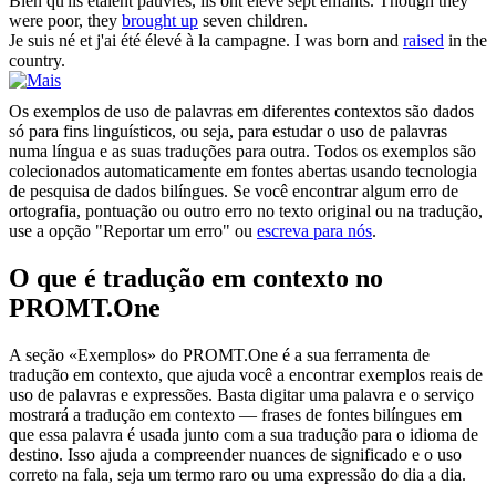
Bien qu'ils étaient pauvres, ils ont
élevé
sept enfants.
Though they
were poor, they
brought up
seven children.
Je suis né et j'ai été
élevé
à la campagne.
I was born and
raised
in the
country.
Os exemplos de uso de palavras em diferentes contextos são dados
só para fins linguísticos, ou seja, para estudar o uso de palavras
numa língua e as suas traduções para outra. Todos os exemplos são
colecionados automaticamente em fontes abertas usando tecnologia
de pesquisa de dados bilíngues. Se você encontrar algum erro de
ortografia, pontuação ou outro erro no texto original ou na tradução,
use a opção "Reportar um erro" ou
escreva para nós
.
O que é tradução em contexto no
PROMT.One
A seção «Exemplos» do PROMT.One é a sua ferramenta de
tradução em contexto, que ajuda você a encontrar exemplos reais de
uso de palavras e expressões. Basta digitar uma palavra e o serviço
mostrará a tradução em contexto — frases de fontes bilíngues em
que essa palavra é usada junto com a sua tradução para o idioma de
destino. Isso ajuda a compreender nuances de significado e o uso
correto na fala, seja um termo raro ou uma expressão do dia a dia.