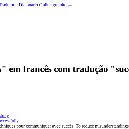
Tradutor e Dicionário Online gratuito
s" em francês com tradução "suc
fully
.
uccessfully
.
techniques pour communiquer
avec succès
.
To reduce misunderstandings