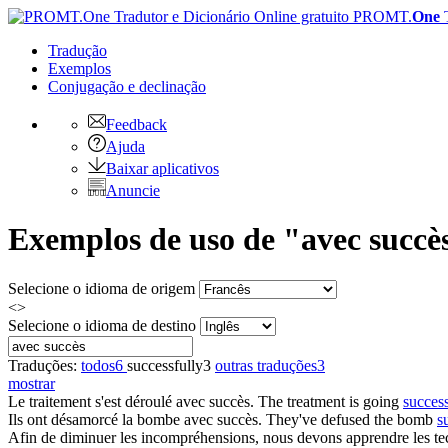
PROMT.
One
Tradução
Exemplos
Conjugação
e declinação
Feedback
Ajuda
Baixar aplicativos
Anuncie
Exemplos de uso de "avec succè
Selecione o idioma de origem
<>
Selecione o idioma de destino
Traduções:
todos
6
successfully
3
outras traduções
3
mostrar
Le traitement s'est déroulé
avec succès
.
The treatment is going
success
Ils ont désamorcé la bombe
avec succès
.
They've defused the bomb
s
Afin de diminuer les incompréhensions, nous devons apprendre les 