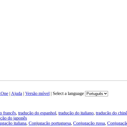
.One
|
Ajuda
|
Versão móvel
|
Select a language
o francês
,
tradução do espanhol
,
tradução do italiano
,
tradução do chin
ução do japonês
ugação italiana
,
Conjugação portuguesa
,
Conjugação russa
,
Conjugação