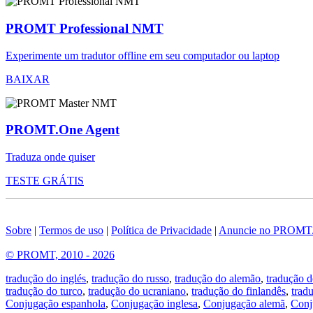
PROMT Professional NMT
Experimente um tradutor offline em seu computador ou laptop
BAIXAR
PROMT.One Agent
Traduza onde quiser
TESTE GRÁTIS
Sobre
|
Termos de uso
|
Política de Privacidade
|
Anuncie no PROMT
© PROMT, 2010 - 2026
tradução do inglés
,
tradução do russo
,
tradução do alemão
,
tradução d
tradução do turco
,
tradução do ucraniano
,
tradução do finlandês
,
trad
Conjugação espanhola
,
Conjugação inglesa
,
Conjugação alemã
,
Conj