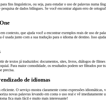
ara fins linguísticos, ou seja, para estudar o uso de palavras numa lín
pesquisa de dados bilíngues. Se você encontrar algum erro de ortografia
.One
ontexto, que ajuda você a encontrar exemplos reais de uso de palavra
 é usada junto com a sua tradução para o idioma de destino. Isso ajuda
s
r de textos já traduzidos: documentos, sites, livros, diálogos de film
loquial. Para maior comodidade, os resultados podem ser filtrados por 
e precisa.
rendizado de idiomas
ficiente. O serviço mostra claramente como expressões idiomáticas, ve
emoriza novas palavras levando em conta o uso real e vê imediatamente 
a fica mais fácil e muito mais interessante!