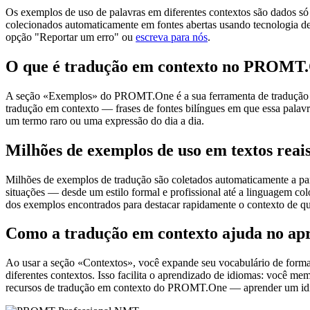
Os exemplos de uso de palavras em diferentes contextos são dados só p
colecionados automaticamente em fontes abertas usando tecnologia de 
opção "Reportar um erro" ou
escreva para nós
.
O que é tradução em contexto no PROMT
A seção «Exemplos» do PROMT.One é a sua ferramenta de tradução em c
tradução em contexto — frases de fontes bilíngues em que essa palavra
um termo raro ou uma expressão do dia a dia.
Milhões de exemplos de uso em textos reai
Milhões de exemplos de tradução são coletados automaticamente a parti
situações — desde um estilo formal e profissional até a linguagem co
dos exemplos encontrados para destacar rapidamente o contexto de qu
Como a tradução em contexto ajuda no ap
Ao usar a seção «Contextos», você expande seu vocabulário de forma e
diferentes contextos. Isso facilita o aprendizado de idiomas: você m
recursos de tradução em contexto do PROMT.One — aprender um idiom