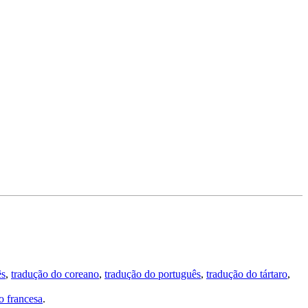
ês
,
tradução do coreano
,
tradução do português
,
tradução do tártaro
,
 francesa
.