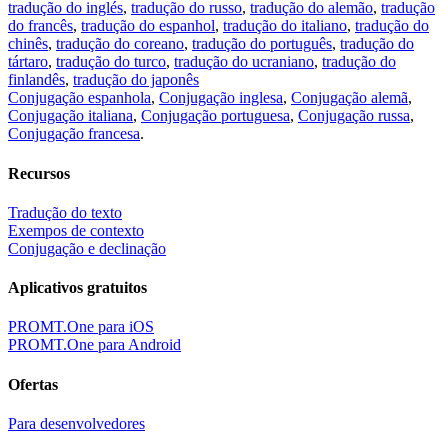
tradução do inglés
,
tradução do russo
,
tradução do alemão
,
tradução
do francês
,
tradução do espanhol
,
tradução do italiano
,
tradução do
chinês
,
tradução do coreano
,
tradução do português
,
tradução do
tártaro
,
tradução do turco
,
tradução do ucraniano
,
tradução do
finlandês
,
tradução do japonês
Conjugação espanhola
,
Conjugação inglesa
,
Conjugação alemã
,
Conjugação italiana
,
Conjugação portuguesa
,
Conjugação russa
,
Conjugação francesa
.
Recursos
Tradução do texto
Exempos de contexto
Conjugação e declinação
Aplicativos gratuitos
PROMT.One para iOS
PROMT.One para Android
Ofertas
Para desenvolvedores