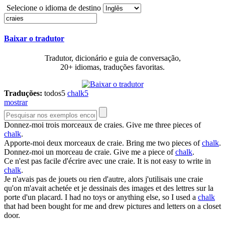
Selecione o idioma de destino
Baixar o tradutor
Tradutor, dicionário e guia de conversação,
20+ idiomas, traduções favoritas.
Traduções:
todos
5
chalk
5
mostrar
Donnez-moi trois morceaux de
craies
.
Give me three pieces of
chalk
.
Apporte-moi deux morceaux de
craie
.
Bring me two pieces of
chalk
.
Donnez-moi un morceau de
craie
.
Give me a piece of
chalk
.
Ce n'est pas facile d'écrire avec une
craie
.
It is not easy to write in
chalk
.
Je n'avais pas de jouets ou rien d'autre, alors j'utilisais une
craie
qu'on m'avait achetée et je dessinais des images et des lettres sur la
porte d'un placard.
I had no toys or anything else, so I used a
chalk
that had been bought for me and drew pictures and letters on a closet
door.