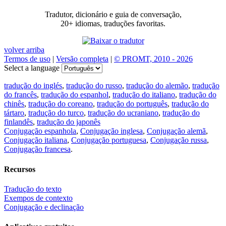
Tradutor, dicionário e guia de conversação,
20+ idiomas, traduções favoritas.
volver arriba
Termos de uso
|
Versão completa
|
© PROMT, 2010 - 2026
Select a language
tradução do inglés
,
tradução do russo
,
tradução do alemão
,
tradução
do francês
,
tradução do espanhol
,
tradução do italiano
,
tradução do
chinês
,
tradução do coreano
,
tradução do português
,
tradução do
tártaro
,
tradução do turco
,
tradução do ucraniano
,
tradução do
finlandês
,
tradução do japonês
Conjugação espanhola
,
Conjugação inglesa
,
Conjugação alemã
,
Conjugação italiana
,
Conjugação portuguesa
,
Conjugação russa
,
Conjugação francesa
.
Recursos
Tradução do texto
Exempos de contexto
Conjugação e declinação