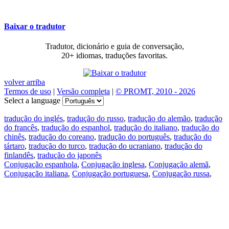
Baixar o tradutor
Tradutor, dicionário e guia de conversação,
20+ idiomas, traduções favoritas.
volver arriba
Termos de uso
|
Versão completa
|
© PROMT, 2010 - 2026
Select a language
tradução do inglés
,
tradução do russo
,
tradução do alemão
,
tradução
do francês
,
tradução do espanhol
,
tradução do italiano
,
tradução do
chinês
,
tradução do coreano
,
tradução do português
,
tradução do
tártaro
,
tradução do turco
,
tradução do ucraniano
,
tradução do
finlandês
,
tradução do japonês
Conjugação espanhola
,
Conjugação inglesa
,
Conjugação alemã
,
Conjugação italiana
,
Conjugação portuguesa
,
Conjugação russa
,
Conjugação francesa
.
Recursos
Tradução do texto