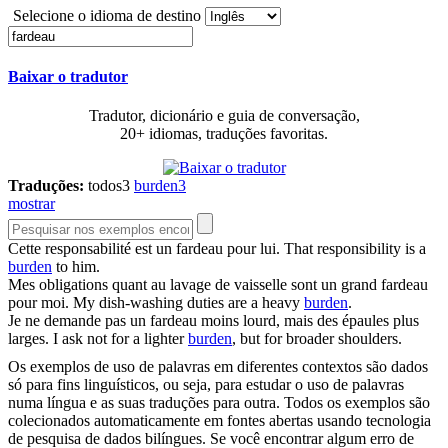
Selecione o idioma de destino
Baixar o tradutor
Tradutor, dicionário e guia de conversação,
20+ idiomas, traduções favoritas.
Traduções:
todos
3
burden
3
mostrar
Cette responsabilité est un
fardeau
pour lui.
That responsibility is a
burden
to him.
Mes obligations quant au lavage de vaisselle sont un grand
fardeau
pour moi.
My dish-washing duties are a heavy
burden
.
Je ne demande pas un
fardeau
moins lourd, mais des épaules plus
larges.
I ask not for a lighter
burden
, but for broader shoulders.
Os exemplos de uso de palavras em diferentes contextos são dados
só para fins linguísticos, ou seja, para estudar o uso de palavras
numa língua e as suas traduções para outra. Todos os exemplos são
colecionados automaticamente em fontes abertas usando tecnologia
de pesquisa de dados bilíngues. Se você encontrar algum erro de