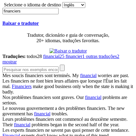
Selecione o idioma de destino
Baixar o tradutor
Tradutor, dicionário e guia de conversação,
20+ idiomas, traduções favoritas.
Traduções:
todos
28
financial
25
financier
1
outras traduções
2
mostrar
Mes soucis
financiers
sont terminés.
My
financial
worries are past.
Les
financiers
ne font bien leurs affaires que lorsque l'État les fait
mal.
Financiers
make good business only when the state is making it
badly.
Nos problèmes
financiers
sont graves.
Our
financial
problems are
serious.
Le nouveau gouvernement a des problèmes
financiers
.
The new
government has
financial
troubles.
Leurs problèmes
financiers
ont commencé au deuxième semestre.
Their
financial
problems began in the second half of the year.
Les experts
financiers
ne savent pas quoi penser de cette tendance.
Financial
experts don't know what to make of this trend.