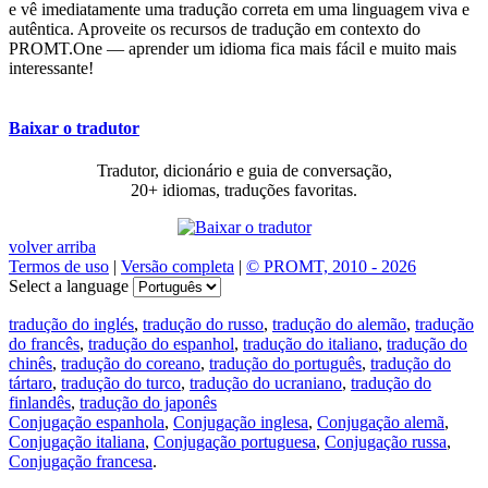
e vê imediatamente uma tradução correta em uma linguagem viva e
autêntica. Aproveite os recursos de tradução em contexto do
PROMT.One — aprender um idioma fica mais fácil e muito mais
interessante!
Baixar o tradutor
Tradutor, dicionário e guia de conversação,
20+ idiomas, traduções favoritas.
volver arriba
Termos de uso
|
Versão completa
|
© PROMT, 2010 - 2026
Select a language
tradução do inglés
,
tradução do russo
,
tradução do alemão
,
tradução
do francês
,
tradução do espanhol
,
tradução do italiano
,
tradução do
chinês
,
tradução do coreano
,
tradução do português
,
tradução do
tártaro
,
tradução do turco
,
tradução do ucraniano
,
tradução do
finlandês
,
tradução do japonês
Conjugação espanhola
,
Conjugação inglesa
,
Conjugação alemã
,
Conjugação italiana
,
Conjugação portuguesa
,
Conjugação russa
,
Conjugação francesa
.