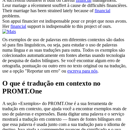
A successful business is built on careful
financial
management.
Leur mariage a récemment souffert à cause de difficultés
financières
.
Their marriage has been strained lately because of
financial
problems.
Son appui
financier
est indispensable pour ce projet que nous avons.
Her
financial
support is indispensable to this project of ours.
Os exemplos de uso de palavras em diferentes contextos são dados
só para fins linguísticos, ou seja, para estudar o uso de palavras
numa língua e as suas traduções para outra. Todos os exemplos são
colecionados automaticamente em fontes abertas usando tecnologia
de pesquisa de dados bilíngues. Se você encontrar algum erro de
ortografia, pontuação ou outro erro no texto original ou na tradução,
use a opção "Reportar um erro" ou
escreva para nós
.
O que é tradução em contexto no
PROMT.One
A seção «Exemplos» do PROMT.One é a sua ferramenta de
tradução em contexto, que ajuda você a encontrar exemplos reais de
uso de palavras e expressões. Basta digitar uma palavra e o serviço
mostrará a tradução em contexto — frases de fontes bilíngues em
que essa palavra é usada junto com a sua tradução para o idioma de
destino. Isso ajuda a compreender nuances de significado e o uso