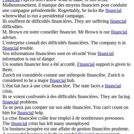
Malheureusement, il manque des moyens
financiers
pour conduire
une campagne présidentielle.
Regrettably, he lacks the
financial
wherewithal to run a presidential campaign.
Ils souffrent de difficultés
financières
.
They are suffering
financial
difficulties.
M. Brown est notre conseiller
financier
.
Mr Brown is our
financial
adviser.
L'entreprise connaît des difficultés
financières
.
The company is in
financial
trouble.
Vos informations
financières
sont en sécurité
Your
financial
information is out of danger
Un soutien
financier
leur a été accordé.
Financial
support is given to
them.
Zurich est considérée comme une métropole
financière
.
Zurich is
considered to be a major
financial
hub.
L'état fait face à une crise
financière
.
The state faces a
financial
crisis.
Ils se voient confrontés à des difficultés
financières
.
They are facing
financial
problems.
Tu ne peux pas compter sur son aide
financière
.
You can't count on
him for
financial
help.
La crise
financière
coûte leur emploi à de nombreuses personnes.
The
financial
crisis has left many unemployed.
Un business prospère est une affaire de gestion
financière
prudente.