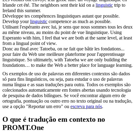
Irlande cet été.
The neighbors sent their kid on a
linguistic
trip to
Ireland this summer.
Développe tes compétences
linguistiques
autant que possible.
Develop your
linguistic
competence as much as possible.
Utilisant l'espéranto avec lui, je sens que nous sommes tous les deux
au même niveau, au moins du point de vue
linguistique
.
Using
Esperanto with him, I feel that we are both at the same level, at least
from a lingual point of view.
Donc au final avec Tatoeba, on ne fait que bâtir les fondations...
pour faire du Web une meilleure plateforme pour l'apprentissage
linguistique
.
So ultimately, with Tatoeba we are only building the
foundations… to make the Web a better place for language learning.
Os exemplos de uso de palavras em diferentes contextos são dados
só para fins linguísticos, ou seja, para estudar o uso de palavras
numa língua e as suas traduções para outra. Todos os exemplos são
colecionados automaticamente em fontes abertas usando tecnologia
de pesquisa de dados bilíngues. Se você encontrar algum erro de
ortografia, pontuação ou outro erro no texto original ou na tradução,
use a opção "Reportar um erro" ou
escreva para nós
.
O que é tradução em contexto no
PROMT.One