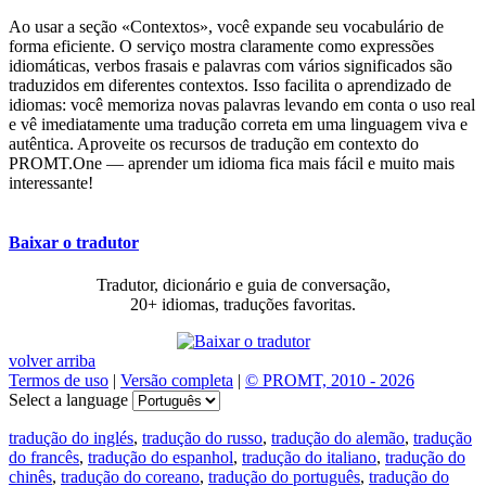
Ao usar a seção «Contextos», você expande seu vocabulário de
forma eficiente. O serviço mostra claramente como expressões
idiomáticas, verbos frasais e palavras com vários significados são
traduzidos em diferentes contextos. Isso facilita o aprendizado de
idiomas: você memoriza novas palavras levando em conta o uso real
e vê imediatamente uma tradução correta em uma linguagem viva e
autêntica. Aproveite os recursos de tradução em contexto do
PROMT.One — aprender um idioma fica mais fácil e muito mais
interessante!
Baixar o tradutor
Tradutor, dicionário e guia de conversação,
20+ idiomas, traduções favoritas.
volver arriba
Termos de uso
|
Versão completa
|
© PROMT, 2010 - 2026
Select a language
tradução do inglés
,
tradução do russo
,
tradução do alemão
,
tradução
do francês
,
tradução do espanhol
,
tradução do italiano
,
tradução do
chinês
,
tradução do coreano
,
tradução do português
,
tradução do