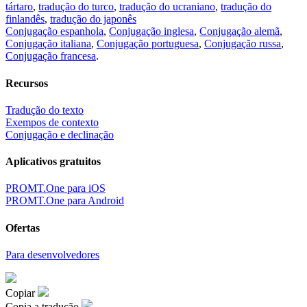
tártaro
,
tradução do turco
,
tradução do ucraniano
,
tradução do
finlandês
,
tradução do japonês
Conjugação espanhola
,
Conjugação inglesa
,
Conjugação alemã
,
Conjugação italiana
,
Conjugação portuguesa
,
Conjugação russa
,
Conjugação francesa
.
Recursos
Tradução do texto
Exempos de contexto
Conjugação e declinação
Aplicativos gratuitos
PROMT.One para iOS
PROMT.One para Android
Ofertas
Para desenvolvedores
Copiar
Copia a tradução