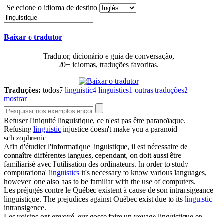
Selecione o idioma de destino
Baixar o tradutor
Tradutor, dicionário e guia de conversação,
20+ idiomas, traduções favoritas.
Traduções:
todos
7
linguistic
4
linguistics
1
outras traduções
2
mostrar
Refuser l'iniquité
linguistique
, ce n'est pas être paranoïaque.
Refusing
linguistic
injustice doesn't make you a paranoid
schizophrenic.
Afin d'étudier l'informatique
linguistique
, il est nécessaire de
connaître différentes langues, cependant, on doit aussi être
familiarisé avec l'utilisation des ordinateurs.
In order to study
computational
linguistics
it's necessary to know various languages,
however, one also has to be familiar with the use of computers.
Les préjugés contre le Québec existent à cause de son intransigeance
linguistique
.
The prejudices against Québec exist due to its
linguistic
intransigence.
Les voisins ont envoyé leur gosse faire un voyage
linguistique
en