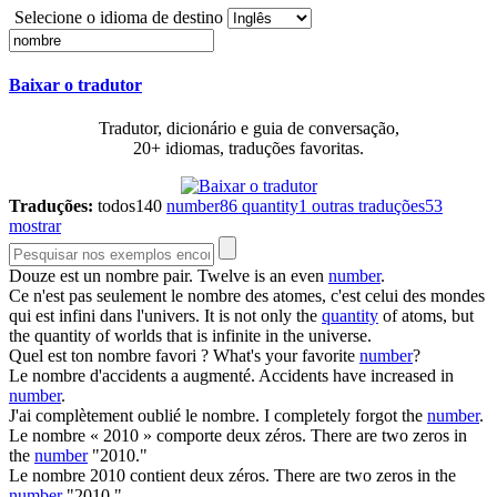
Selecione o idioma de destino
Baixar o tradutor
Tradutor, dicionário e guia de conversação,
20+ idiomas, traduções favoritas.
Traduções:
todos
140
number
86
quantity
1
outras traduções
53
mostrar
Douze est un
nombre
pair.
Twelve is an even
number
.
Ce n'est pas seulement le
nombre
des atomes, c'est celui des mondes
qui est infini dans l'univers.
It is not only the
quantity
of atoms, but
the quantity of worlds that is infinite in the universe.
Quel est ton
nombre
favori ?
What's your favorite
number
?
Le
nombre
d'accidents a augmenté.
Accidents have increased in
number
.
J'ai complètement oublié le
nombre
.
I completely forgot the
number
.
Le
nombre
« 2010 » comporte deux zéros.
There are two zeros in
the
number
"2010."
Le
nombre
2010 contient deux zéros.
There are two zeros in the
number
"2010."