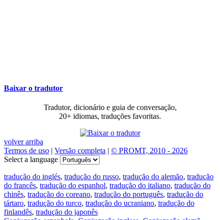
Baixar o tradutor
Tradutor, dicionário e guia de conversação,
20+ idiomas, traduções favoritas.
volver arriba
Termos de uso
|
Versão completa
|
© PROMT, 2010 - 2026
Select a language
tradução do inglés
,
tradução do russo
,
tradução do alemão
,
tradução
do francês
,
tradução do espanhol
,
tradução do italiano
,
tradução do
chinês
,
tradução do coreano
,
tradução do português
,
tradução do
tártaro
,
tradução do turco
,
tradução do ucraniano
,
tradução do
finlandês
,
tradução do japonês