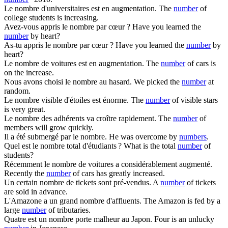
Le
nombre
d'universitaires est en augmentation.
The
number
of
college students is increasing.
Avez-vous appris le
nombre
par cœur ?
Have you learned the
number
by heart?
As-tu appris le
nombre
par cœur ?
Have you learned the
number
by
heart?
Le
nombre
de voitures est en augmentation.
The
number
of cars is
on the increase.
Nous avons choisi le
nombre
au hasard.
We picked the
number
at
random.
Le
nombre
visible d'étoiles est énorme.
The
number
of visible stars
is very great.
Le
nombre
des adhérents va croître rapidement.
The
number
of
members will grow quickly.
Il a été submergé par le
nombre
.
He was overcome by
numbers
.
Quel est le
nombre
total d'étudiants ?
What is the total
number
of
students?
Récemment le
nombre
de voitures a considérablement augmenté.
Recently the
number
of cars has greatly increased.
Un certain
nombre
de tickets sont pré-vendus.
A
number
of tickets
are sold in advance.
L'Amazone a un grand
nombre
d'affluents.
The Amazon is fed by a
large
number
of tributaries.
Quatre est un
nombre
porte malheur au Japon.
Four is an unlucky