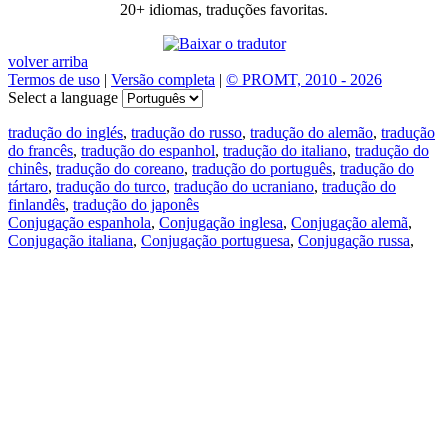
20+ idiomas, traduções favoritas.
volver arriba
Termos de uso
|
Versão completa
|
© PROMT, 2010 - 2026
Select a language
tradução do inglés
,
tradução do russo
,
tradução do alemão
,
tradução
do francês
,
tradução do espanhol
,
tradução do italiano
,
tradução do
chinês
,
tradução do coreano
,
tradução do português
,
tradução do
tártaro
,
tradução do turco
,
tradução do ucraniano
,
tradução do
finlandês
,
tradução do japonês
Conjugação espanhola
,
Conjugação inglesa
,
Conjugação alemã
,
Conjugação italiana
,
Conjugação portuguesa
,
Conjugação russa
,
Conjugação francesa
.
Recursos
Tradução do texto
Exempos de contexto
Conjugação e declinação
Aplicativos gratuitos