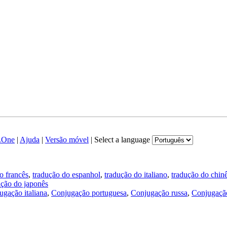
.One
|
Ajuda
|
Versão móvel
|
Select a language
o francês
,
tradução do espanhol
,
tradução do italiano
,
tradução do chin
ução do japonês
ugação italiana
,
Conjugação portuguesa
,
Conjugação russa
,
Conjugação