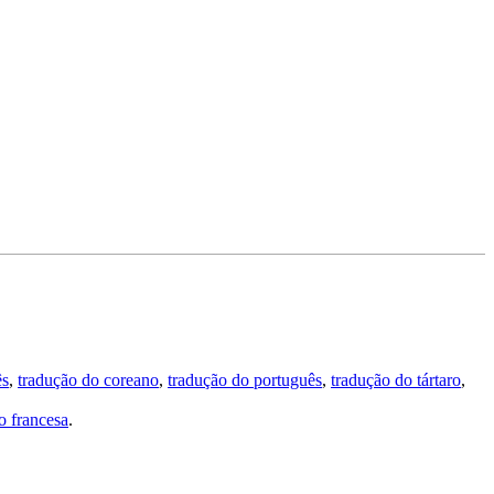
ês
,
tradução do coreano
,
tradução do português
,
tradução do tártaro
,
 francesa
.