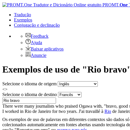
PROMT.
One
Tradução
Exemplos
Conjugação
e declinação
Feedback
Ajuda
Baixar aplicativos
Anuncie
Exemplos de uso de "Rio bravo"
Selecione o idioma de origem
<>
Selecione o idioma de destino
There were many journalists who praised Ogawa with, "
bravo
, good
I worked in
Rio
de Janeiro for two years.
J'ai travaillé à
Rio
de Janeir
Os exemplos de uso de palavras em diferentes contextos são dados só p
colecionados automaticamente em fontes abertas usando tecnologia de 
opção "Reportar um erro" ou
escreva para nós
.