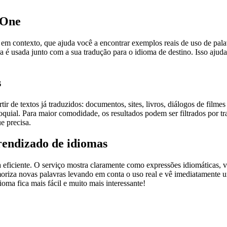
.One
ontexto, que ajuda você a encontrar exemplos reais de uso de palavra
 é usada junto com a sua tradução para o idioma de destino. Isso ajuda
s
r de textos já traduzidos: documentos, sites, livros, diálogos de film
loquial. Para maior comodidade, os resultados podem ser filtrados por 
e precisa.
rendizado de idiomas
ficiente. O serviço mostra claramente como expressões idiomáticas, ve
emoriza novas palavras levando em conta o uso real e vê imediatamente 
a fica mais fácil e muito mais interessante!