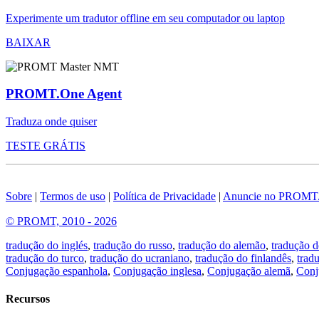
Experimente um tradutor offline em seu computador ou laptop
BAIXAR
PROMT.One Agent
Traduza onde quiser
TESTE GRÁTIS
Sobre
|
Termos de uso
|
Política de Privacidade
|
Anuncie no PROMT
© PROMT, 2010 - 2026
tradução do inglés
,
tradução do russo
,
tradução do alemão
,
tradução d
tradução do turco
,
tradução do ucraniano
,
tradução do finlandês
,
trad
Conjugação espanhola
,
Conjugação inglesa
,
Conjugação alemã
,
Conj
Recursos