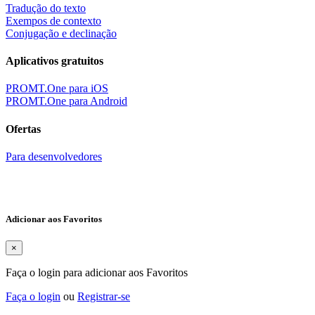
Tradução do texto
Exempos de contexto
Conjugação e declinação
Aplicativos gratuitos
PROMT.One para iOS
PROMT.One para Android
Ofertas
Para desenvolvedores
Adicionar aos Favoritos
×
Faça o login para adicionar aos Favoritos
Faça o login
ou
Registrar-se