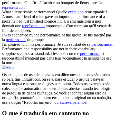
performance
.
On offrit à l'actrice un bouquet de fleurs après la
représentation
.
What a remarkable
performance
!
Quelle
exécution
remarquable !
A musician friend of mine gave an impromptu
performance
of a
piece he had just finished composing.
Un ami musicien à moi
donnait une
représentation
impromptue d'un morceau qu'il venait de
finir de composer.
I was enchanted by the
performance
of the group.
Je fus fasciné par
la
performance
du groupe.
I'm pleased with his
performance
.
Je suis satisfait de sa
performance
.
Performance
and responsibility are not in their vocabulary;
sloppiness comes as standard.
Des mots comme
performance
et
responsabilité n'entrent pas dans leur vocabulaire ; la négligence est
la norme.
Os exemplos de uso de palavras em diferentes contextos são dados
só para fins linguísticos, ou seja, para estudar o uso de palavras
numa língua e as suas traduções para outra. Todos os exemplos são
colecionados automaticamente em fontes abertas usando tecnologia
de pesquisa de dados bilíngues. Se você encontrar algum erro de
ortografia, pontuação ou outro erro no texto original ou na tradução,
use a opção "Reportar um erro" ou
escreva para nós
.
O que é tradução em contexto no