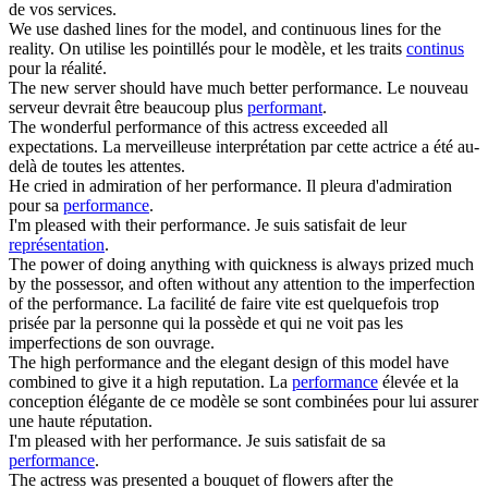
de vos services.
We use dashed lines for the model, and
continuous
lines for the
reality.
On utilise les pointillés pour le modèle, et les traits
continus
pour la réalité.
The new server should have much better
performance
.
Le nouveau
serveur devrait être beaucoup plus
performant
.
The wonderful
performance
of this actress exceeded all
expectations.
La merveilleuse interprétation par cette actrice a été au-
delà de toutes les attentes.
He cried in admiration of her
performance
.
Il pleura d'admiration
pour sa
performance
.
I'm pleased with their
performance
.
Je suis satisfait de leur
représentation
.
The power of doing anything with quickness is always prized much
by the possessor, and often without any attention to the imperfection
of the
performance
.
La facilité de faire vite est quelquefois trop
prisée par la personne qui la possède et qui ne voit pas les
imperfections de son ouvrage.
The high
performance
and the elegant design of this model have
combined to give it a high reputation.
La
performance
élevée et la
conception élégante de ce modèle se sont combinées pour lui assurer
une haute réputation.
I'm pleased with her
performance
.
Je suis satisfait de sa
performance
.
The actress was presented a bouquet of flowers after the