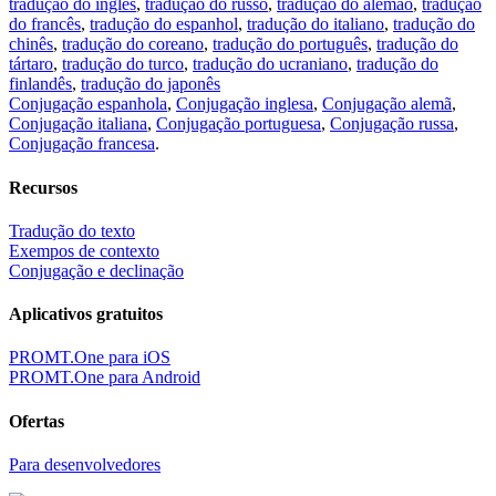
tradução do inglés
,
tradução do russo
,
tradução do alemão
,
tradução
do francês
,
tradução do espanhol
,
tradução do italiano
,
tradução do
chinês
,
tradução do coreano
,
tradução do português
,
tradução do
tártaro
,
tradução do turco
,
tradução do ucraniano
,
tradução do
finlandês
,
tradução do japonês
Conjugação espanhola
,
Conjugação inglesa
,
Conjugação alemã
,
Conjugação italiana
,
Conjugação portuguesa
,
Conjugação russa
,
Conjugação francesa
.
Recursos
Tradução do texto
Exempos de contexto
Conjugação e declinação
Aplicativos gratuitos
PROMT.One para iOS
PROMT.One para Android
Ofertas
Para desenvolvedores