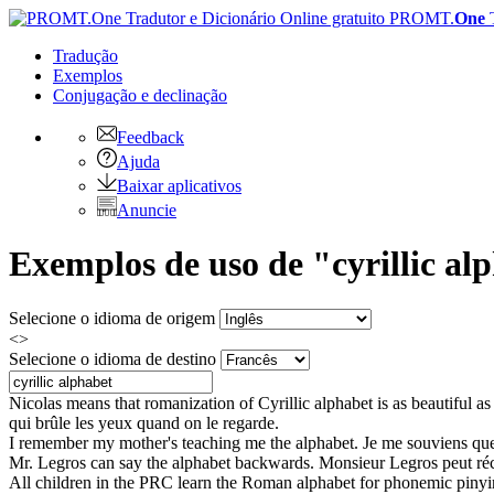
PROMT.
One
Tradução
Exemplos
Conjugação
e declinação
Feedback
Ajuda
Baixar aplicativos
Anuncie
Exemplos de uso de "cyrillic al
Selecione o idioma de origem
<>
Selecione o idioma de destino
Nicolas means that romanization of
Cyrillic alphabet
is as beautiful a
qui brûle les yeux quand on le regarde.
I remember my mother's teaching me the
alphabet
.
Je me souviens que
Mr. Legros can say the
alphabet
backwards.
Monsieur Legros peut réci
All children in the PRC learn the Roman
alphabet
for phonemic pinyi