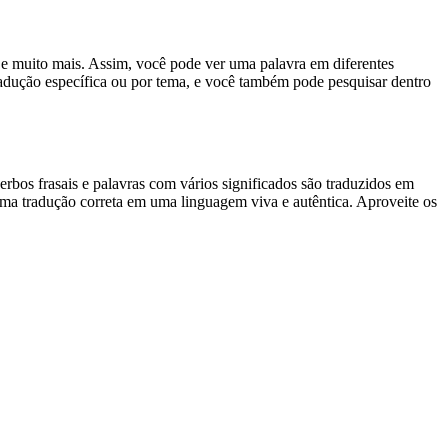
es e muito mais. Assim, você pode ver uma palavra em diferentes
tradução específica ou por tema, e você também pode pesquisar dentro
rbos frasais e palavras com vários significados são traduzidos em
uma tradução correta em uma linguagem viva e autêntica. Aproveite os