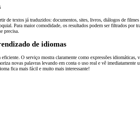
s
r de textos já traduzidos: documentos, sites, livros, diálogos de film
loquial. Para maior comodidade, os resultados podem ser filtrados por 
e precisa.
rendizado de idiomas
ficiente. O serviço mostra claramente como expressões idiomáticas, ve
emoriza novas palavras levando em conta o uso real e vê imediatamente 
a fica mais fácil e muito mais interessante!