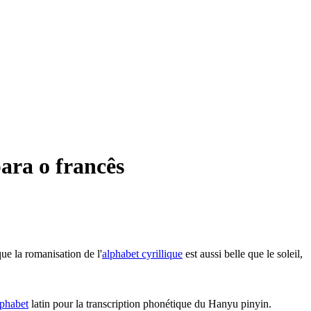
ara o francês
ue la romanisation de l'
alphabet cyrillique
est aussi belle que le soleil,
lphabet
latin pour la transcription phonétique du Hanyu pinyin.