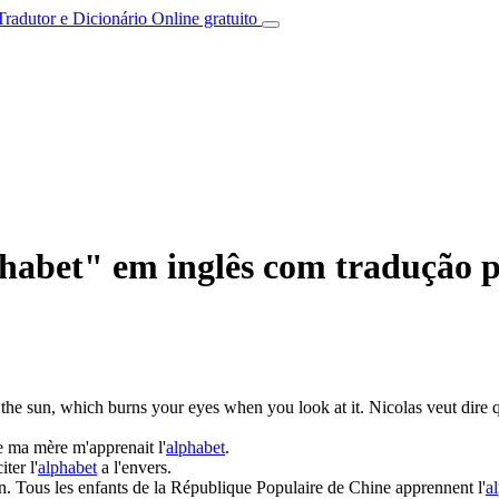
Tradutor e Dicionário Online gratuito
phabet" em inglês com tradução p
s the sun, which burns your eyes when you look at it.
Nicolas veut dire q
 ma mère m'apprenait l'
alphabet
.
ter l'
alphabet
a l'envers.
n.
Tous les enfants de la République Populaire de Chine apprennent l'
a