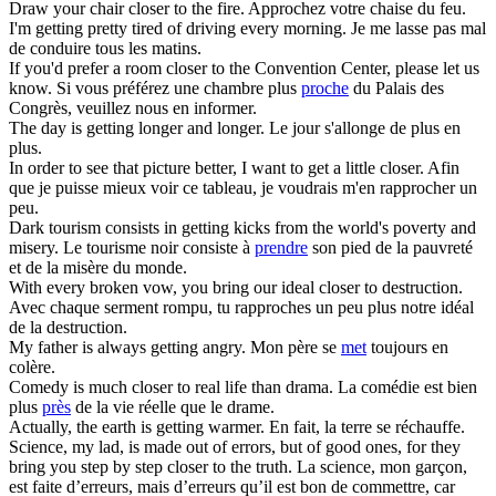
Draw your chair
closer
to the fire.
Approchez votre chaise du feu.
I'm
getting
pretty tired of driving every morning.
Je me lasse pas mal
de conduire tous les matins.
If you'd prefer a room
closer
to the Convention Center, please let us
know.
Si vous préférez une chambre plus
proche
du Palais des
Congrès, veuillez nous en informer.
The day is
getting
longer and longer.
Le jour s'allonge de plus en
plus.
In order to see that picture better, I want to get a little
closer
.
Afin
que je puisse mieux voir ce tableau, je voudrais m'en rapprocher un
peu.
Dark tourism consists in
getting
kicks from the world's poverty and
misery.
Le tourisme noir consiste à
prendre
son pied de la pauvreté
et de la misère du monde.
With every broken vow, you bring our ideal
closer
to destruction.
Avec chaque serment rompu, tu rapproches un peu plus notre idéal
de la destruction.
My father is always
getting
angry.
Mon père se
met
toujours en
colère.
Comedy is much
closer
to real life than drama.
La comédie est bien
plus
près
de la vie réelle que le drame.
Actually, the earth is
getting
warmer.
En fait, la terre se réchauffe.
Science, my lad, is made out of errors, but of good ones, for they
bring you step by step
closer
to the truth.
La science, mon garçon,
est faite d’erreurs, mais d’erreurs qu’il est bon de commettre, car