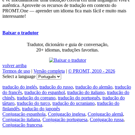
autêntica. Aproveite os recursos de tradução em contexto do
PROMT.One — aprender um idioma fica mais fácil e muito mais
interessante!
Baixar o tradutor
Tradutor, dicionário e guia de conversação,
20+ idiomas, traduções favoritas.
volver arriba
Termos de uso
|
Versão completa
|
© PROMT, 2010 - 2026
Select a language
tradução do inglés
,
tradução do russo
,
tradução do alemão
,
tradução
do francês
,
tradução do espanhol
,
tradução do italiano
,
tradução do
chinês
,
tradução do coreano
,
tradução do português
,
tradução do
tártaro
,
tradução do turco
,
tradução do ucraniano
,
tradução do
finlandês
,
tradução do japonês
Conjugação espanhola
,
Conjugação inglesa
,
Conjugação alemã
,
Conjugação italiana
,
Conjugação portuguesa
,
Conjugação russa
,
Conjugação francesa
.