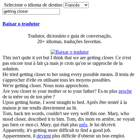
Selecione o idioma de destino
Baixar o tradutor
Tradutor, dicionário e guia de conversação,
20+ idiomas, traduções favoritas.
This isn't quite it yet but I think that we are
getting closer
.
Ce n'est
pas encore tout à fait ça mais je crois qu'on se rapproche de la
solution.
He tried
getting closer
to her using every possible means.
Il tenta de
s'approcher d'elle en utilisant tous les moyens possibles.
We're
getting closer
.
Nous nous approchons.
Are you
closer
to your mother or to your father?
Es-tu plus
proche
de ta mère ou de ton père ?
Upon
getting
home, I went straight to bed.
Après être rentré à la
maison je me rendis directement au lit.
Tom, back ten words, couldn't see very well this one. Mary, who
stood
closer
, described it to him.
Tom, dix mots en arrière, ne voyait
pas bien ce mot-ci. Mary, qui était plus
près
, le lui décrivit.
Apparently, it's
getting
more difficult to find a good job.
Apparemment, il
devient
plus difficile d'obtenir un bon emploi.