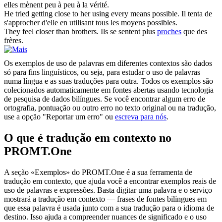
elles mènent peu à peu à la vérité.
He tried
getting
close to her using every means possible.
Il tenta de
s'approcher d'elle en utilisant tous les moyens possibles.
They feel
closer
than brothers.
Ils se sentent plus
proches
que des
frères.
Os exemplos de uso de palavras em diferentes contextos são dados
só para fins linguísticos, ou seja, para estudar o uso de palavras
numa língua e as suas traduções para outra. Todos os exemplos são
colecionados automaticamente em fontes abertas usando tecnologia
de pesquisa de dados bilíngues. Se você encontrar algum erro de
ortografia, pontuação ou outro erro no texto original ou na tradução,
use a opção "Reportar um erro" ou
escreva para nós
.
O que é tradução em contexto no
PROMT.One
A seção «Exemplos» do PROMT.One é a sua ferramenta de
tradução em contexto, que ajuda você a encontrar exemplos reais de
uso de palavras e expressões. Basta digitar uma palavra e o serviço
mostrará a tradução em contexto — frases de fontes bilíngues em
que essa palavra é usada junto com a sua tradução para o idioma de
destino. Isso ajuda a compreender nuances de significado e o uso