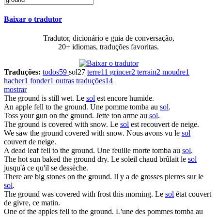
Baixar o tradutor
Tradutor, dicionário e guia de conversação,
20+ idiomas, traduções favoritas.
Traduções:
todos
59
sol
27
terre
11
grincer
2
terrain
2
moudre
1
hacher
1
fonder
1
outras traduções
14
mostrar
The
ground
is still wet.
Le
sol
est encore humide.
An apple fell to the
ground
.
Une pomme tomba au
sol
.
Toss your gun on the
ground
.
Jette ton arme au
sol
.
The
ground
is covered with snow.
Le
sol
est recouvert de neige.
We saw the
ground
covered with snow.
Nous avons vu le
sol
couvert de neige.
A dead leaf fell to the
ground
.
Une feuille morte tomba au
sol
.
The hot sun baked the
ground
dry.
Le soleil chaud brûlait le
sol
jusqu'à ce qu'il se dessèche.
There are big stones on the
ground
.
Il y a de grosses pierres sur le
sol
.
The
ground
was covered with frost this morning.
Le
sol
état couvert
de givre, ce matin.
One of the apples fell to the
ground
.
L'une des pommes tomba au