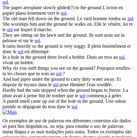
sol
.
The paper aeroplane slowly glided(?) to the
ground
L'avion en
papier plana lentement vers le
sol
.
The old man fell down on the
ground
.
Le vieil homme tomba au
sol
.
She worships him and the
ground
he walks on.
Elle le vénère, lui et
le
sol
sur lequel il marche.
They are sitting on the lawn and the
ground
.
Ils sont assis sur la
pelouse et sur le
sol
.
It rains heavily so the
ground
is very soggy.
Il pleut énormément et
donc le
sol
est détrempé.
In a hole in the
ground
there lived a hobbit.
Dans un trou au
sol
,
vivait un hobbit.
Why do you sniff things you see on the
ground
?
Pourquoi renifles-
tu les choses que tu vois au
sol
?
And had pipes under the
ground
to carry dirty water away.
Et
dispose de tuyaux dans le
sol
pour éliminer l'eau souillée.
Hardly had the rain stopped when the
ground
began to freeze.
La
pluie avait à peine fini de tomber que le
sol
commença à geler.
A putrid smell came up out of the hole in the
ground
.
Une odeur
putride se dégageait du trou dans le
sol
.
Os exemplos de uso de palavras em diferentes contextos são dados
só para fins linguísticos, ou seja, para estudar o uso de palavras
numa língua e as suas traduções para outra. Todos os exemplos são