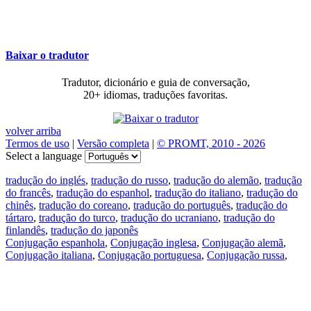
Baixar o tradutor
Tradutor, dicionário e guia de conversação,
20+ idiomas, traduções favoritas.
volver arriba
Termos de uso
|
Versão completa
|
© PROMT, 2010 - 2026
Select a language
tradução do inglés
,
tradução do russo
,
tradução do alemão
,
tradução
do francês
,
tradução do espanhol
,
tradução do italiano
,
tradução do
chinês
,
tradução do coreano
,
tradução do português
,
tradução do
tártaro
,
tradução do turco
,
tradução do ucraniano
,
tradução do
finlandês
,
tradução do japonês
Conjugação espanhola
,
Conjugação inglesa
,
Conjugação alemã
,
Conjugação italiana
,
Conjugação portuguesa
,
Conjugação russa
,
Conjugação francesa
.
Recursos