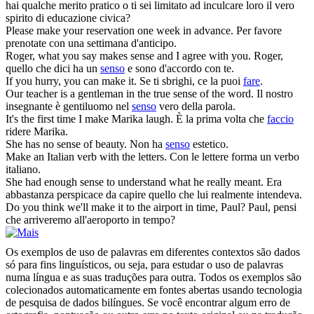
hai qualche merito pratico o ti sei limitato ad inculcare loro il vero
spirito di educazione civica?
Please
make
your reservation one week in advance.
Per favore
prenotate con una settimana d'anticipo.
Roger, what you say makes
sense
and I agree with you.
Roger,
quello che dici ha un
senso
e sono d'accordo con te.
If you hurry, you can
make
it.
Se ti sbrighi, ce la puoi
fare
.
Our teacher is a gentleman in the true
sense
of the word.
Il nostro
insegnante è gentiluomo nel
senso
vero della parola.
It's the first time I
make
Marika laugh.
È la prima volta che
faccio
ridere Marika.
She has no
sense
of beauty.
Non ha
senso
estetico.
Make
an Italian verb with the letters.
Con le lettere forma un verbo
italiano.
She had enough
sense
to understand what he really meant.
Era
abbastanza perspicace da capire quello che lui realmente intendeva.
Do you think we'll
make
it to the airport in time, Paul?
Paul, pensi
che arriveremo all'aeroporto in tempo?
Os exemplos de uso de palavras em diferentes contextos são dados
só para fins linguísticos, ou seja, para estudar o uso de palavras
numa língua e as suas traduções para outra. Todos os exemplos são
colecionados automaticamente em fontes abertas usando tecnologia
de pesquisa de dados bilíngues. Se você encontrar algum erro de