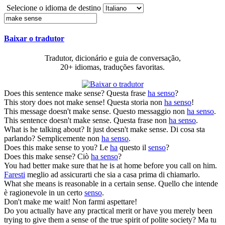
Selecione o idioma de destino
Baixar o tradutor
Tradutor, dicionário e guia de conversação,
20+ idiomas, traduções favoritas.
Does this sentence
make sense
?
Questa frase
ha senso
?
This story does not
make sense
!
Questa storia non
ha senso
!
This message doesn't
make sense
.
Questo messaggio non
ha senso
.
This sentence doesn't
make sense
.
Questa frase non
ha senso
.
What is he talking about? It just doesn't
make sense
.
Di cosa sta
parlando? Semplicemente non
ha senso
.
Does this
make sense
to you?
Le
ha
questo il
senso
?
Does this
make sense
?
Ciò
ha senso
?
You had better
make
sure that he is at home before you call on him.
Faresti
meglio ad assicurarti che sia a casa prima di chiamarlo.
What she means is reasonable in a certain
sense
.
Quello che intende
è ragionevole in un certo
senso
.
Don't
make
me wait!
Non farmi aspettare!
Do you actually have any practical merit or have you merely been
trying to give them a
sense
of the true spirit of polite society?
Ma tu