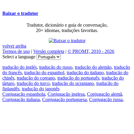
Baixar o tradutor
Tradutor, dicionário e guia de conversação,
20+ idiomas, traduções favoritas.
volver arriba
Termos de uso
|
Versão completa
|
© PROMT, 2010 - 2026
Select a language
tradução do inglés
,
tradução do russo
,
tradução do alemão
,
tradução
do francês
,
tradução do espanhol
,
tradução do italiano
,
tradução do
chinês
,
tradução do coreano
,
tradução do português
,
tradução do
tártaro
,
tradução do turco
,
tradução do ucraniano
,
tradução do
finlandês
,
tradução do japonês
Conjugação espanhola
,
Conjugação inglesa
,
Conjugação alemã
,
Conjugação italiana
,
Conjugação portuguesa
,
Conjugação russa
,
Conjugação francesa
.
Recursos
Tradução do texto
Exempos de contexto