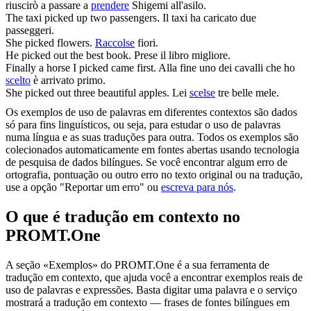
riuscirò a passare a
prendere
Shigemi all'asilo.
The taxi
picked up
two passengers.
Il taxi ha caricato due
passeggeri.
She
picked
flowers.
Raccolse
fiori.
He
picked
out the best book.
Prese il libro migliore.
Finally a horse I
picked
came first.
Alla fine uno dei cavalli che ho
scelto
è arrivato primo.
She
picked
out three beautiful apples.
Lei
scelse
tre belle mele.
Os exemplos de uso de palavras em diferentes contextos são dados
só para fins linguísticos, ou seja, para estudar o uso de palavras
numa língua e as suas traduções para outra. Todos os exemplos são
colecionados automaticamente em fontes abertas usando tecnologia
de pesquisa de dados bilíngues. Se você encontrar algum erro de
ortografia, pontuação ou outro erro no texto original ou na tradução,
use a opção "Reportar um erro" ou
escreva para nós
.
O que é tradução em contexto no
PROMT.One
A seção «Exemplos» do PROMT.One é a sua ferramenta de
tradução em contexto, que ajuda você a encontrar exemplos reais de
uso de palavras e expressões. Basta digitar uma palavra e o serviço
mostrará a tradução em contexto — frases de fontes bilíngues em