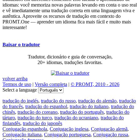
idiomas: você memoriza novas palavras levando em conta o uso real
e vê imediatamente uma tradução correta em uma linguagem viva e
autêntica. Aproveite os recursos de tradução em contexto do
PROMT.One — aprender um idioma fica mais fácil e muito mais
interessante!
Baixar o tradutor
Tradutor, dicionário e guia de conversação,
20+ idiomas, traduções favoritas.
volver arriba
Termos de uso
|
Versão completa
|
© PROMT, 2010 - 2026
Select a language
tradução do inglés
,
tradução do russo
,
tradução do alemão
,
tradução
do francês
,
tradução do espanhol
,
tradução do italiano
,
tradução do
chinês
,
tradução do coreano
,
tradução do português
,
tradução do
tártaro
,
tradução do turco
,
tradução do ucraniano
,
tradução do
finlandês
,
tradução do japonês
Conjugação espanhola
,
Conjugação inglesa
,
Conjugação alemã
,
Conjugação italiana
,
Conjugação portuguesa
,
Conjugação russa
,