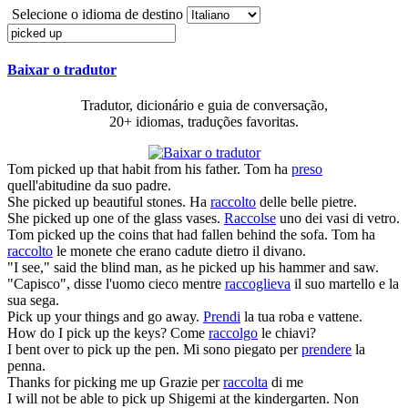
Selecione o idioma de destino
Baixar o tradutor
Tradutor, dicionário e guia de conversação,
20+ idiomas, traduções favoritas.
Tom
picked up
that habit from his father.
Tom ha
preso
quell'abitudine da suo padre.
She
picked up
beautiful stones.
Ha
raccolto
delle belle pietre.
She
picked up
one of the glass vases.
Raccolse
uno dei vasi di vetro.
Tom
picked up
the coins that had fallen behind the sofa.
Tom ha
raccolto
le monete che erano cadute dietro il divano.
"I see," said the blind man, as he
picked up
his hammer and saw.
"Capisco", disse l'uomo cieco mentre
raccoglieva
il suo martello e la
sua sega.
Pick up
your things and go away.
Prendi
la tua roba e vattene.
How do I
pick up
the keys?
Come
raccolgo
le chiavi?
I bent over to
pick up
the pen.
Mi sono piegato per
prendere
la
penna.
Thanks for
picking
me
up
Grazie per
raccolta
di me
I will not be able to
pick up
Shigemi at the kindergarten.
Non