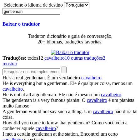
Selecione o idioma de destino
Baixar o tradutor
Tradutor, dicionário e guia de conversação,
20+ idiomas, traduções favoritas.
Traduções:
todos
12
cavalheiro
10
outras traduções
2
mostrar
He's a real
gentleman
.
É um verdadeiro
cavalheiro
.
He is everything but a
gentleman
.
Ele é qualquer coisa, menos um
cavalheiro
.
He is not at all a
gentleman
.
Ele não é mesmo um
cavalheiro
.
The
gentleman
is a very famous pianist.
O
cavalheiro
é um pianista
muito famoso.
A
gentleman
would not say such a thing.
Um
cavalheiro
não diria tal
coisa.
How did you come to know that
gentleman
?
Como você veio a
conhecer aquele
cavalheiro
?
I met a certain
gentleman
at the station.
Encontrei um certo
cavalheiro
na estação.