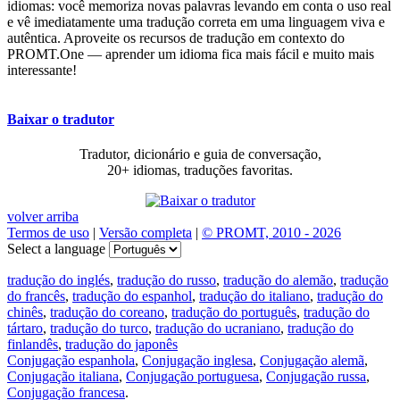
idiomas: você memoriza novas palavras levando em conta o uso real
e vê imediatamente uma tradução correta em uma linguagem viva e
autêntica. Aproveite os recursos de tradução em contexto do
PROMT.One — aprender um idioma fica mais fácil e muito mais
interessante!
Baixar o tradutor
Tradutor, dicionário e guia de conversação,
20+ idiomas, traduções favoritas.
volver arriba
Termos de uso
|
Versão completa
|
© PROMT, 2010 - 2026
Select a language
tradução do inglés
,
tradução do russo
,
tradução do alemão
,
tradução
do francês
,
tradução do espanhol
,
tradução do italiano
,
tradução do
chinês
,
tradução do coreano
,
tradução do português
,
tradução do
tártaro
,
tradução do turco
,
tradução do ucraniano
,
tradução do
finlandês
,
tradução do japonês
Conjugação espanhola
,
Conjugação inglesa
,
Conjugação alemã
,
Conjugação italiana
,
Conjugação portuguesa
,
Conjugação russa
,
Conjugação francesa
.