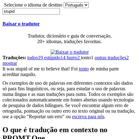
Selecione o idioma de destino
Baixar o tradutor
Tradutor, dicionário e guia de conversação,
20+ idiomas, traduções favoritas.
Traduções:
todos
19
estúpido
14
burro
2
tonto
1
outras traduções
2
mostrar
It was
stupid
of me to believe that!
Foi
tonto
de minha parte
acreditar naquilo.
Os exemplos de uso de palavras em diferentes contextos são dados
só para fins linguísticos, ou seja, para estudar o uso de palavras
numa língua e as suas traduções para outra. Todos os exemplos são
colecionados automaticamente em fontes abertas usando tecnologia
de pesquisa de dados bilíngues. Se você encontrar algum erro de
ortografia, pontuação ou outro erro no texto original ou na tradução,
use a opção "Reportar um erro" ou
escreva para nós
.
O que é tradução em contexto no
PROMT.One