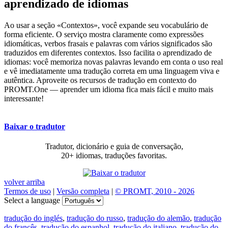
aprendizado de idiomas
Ao usar a seção «Contextos», você expande seu vocabulário de
forma eficiente. O serviço mostra claramente como expressões
idiomáticas, verbos frasais e palavras com vários significados são
traduzidos em diferentes contextos. Isso facilita o aprendizado de
idiomas: você memoriza novas palavras levando em conta o uso real
e vê imediatamente uma tradução correta em uma linguagem viva e
autêntica. Aproveite os recursos de tradução em contexto do
PROMT.One — aprender um idioma fica mais fácil e muito mais
interessante!
Baixar o tradutor
Tradutor, dicionário e guia de conversação,
20+ idiomas, traduções favoritas.
volver arriba
Termos de uso
|
Versão completa
|
© PROMT, 2010 - 2026
Select a language
tradução do inglés
,
tradução do russo
,
tradução do alemão
,
tradução
do francês
,
tradução do espanhol
,
tradução do italiano
,
tradução do