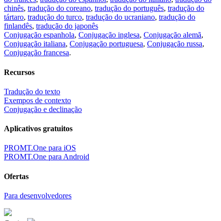
chinês
,
tradução do coreano
,
tradução do português
,
tradução do
tártaro
,
tradução do turco
,
tradução do ucraniano
,
tradução do
finlandês
,
tradução do japonês
Conjugação espanhola
,
Conjugação inglesa
,
Conjugação alemã
,
Conjugação italiana
,
Conjugação portuguesa
,
Conjugação russa
,
Conjugação francesa
.
Recursos
Tradução do texto
Exempos de contexto
Conjugação e declinação
Aplicativos gratuitos
PROMT.One para iOS
PROMT.One para Android
Ofertas
Para desenvolvedores