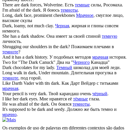
There are
dark
forces, Wolverine.
Есть
темные
силы, Росомаха.
I'm afraid of the
dark
.
Я боюсь
темноты
.
Long,
dark
face, prominent cheekbones
Мрачное
, смуглое лицо,
высокие скулы
Dark
, loamy, not much clay.
Черная
, жирная и глины совсем
немного.
She has a
dark
shadow.
Она имеет за своей спиной
темную
личность.
Shrugging our shoulders in the
dark
?
Пожимаем плечами в
темноте
?
And it has a
dark
history.
У подобных методов
мрачная
история.
Two for "The
Dark
Canuck"
Два на "
Черного
Канадца"
Dark
chocolates for my lady.
Темный
шоколад для моей леди.
Long walk in
dark
, Under mountain.
Длительная прогулка в
темноте
, под горой.
Like Darth Vader with tits
dark
.
Как Дарт Вейдер с титьками
мрачная
.
Your pencil is very
dark
.
Твой карандаш очень
чёрный
.
I like her
dark
eyes.
Мне нравятся её
тёмные
глаза.
He was afraid of the
dark
.
Он боялся
темноты
.
It's supposed to be
dark
and seedy.
Должно же быть темно и
мрачно
.
Os exemplos de uso de palavras em diferentes contextos são dados