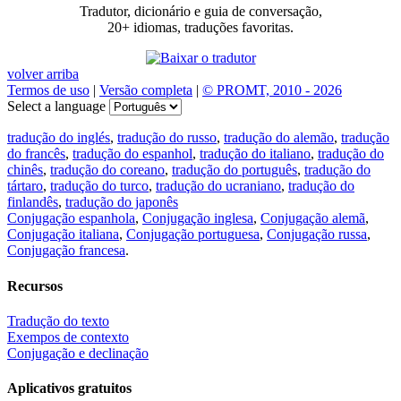
Tradutor, dicionário e guia de conversação,
20+ idiomas, traduções favoritas.
volver arriba
Termos de uso
|
Versão completa
|
© PROMT, 2010 - 2026
Select a language
tradução do inglés
,
tradução do russo
,
tradução do alemão
,
tradução
do francês
,
tradução do espanhol
,
tradução do italiano
,
tradução do
chinês
,
tradução do coreano
,
tradução do português
,
tradução do
tártaro
,
tradução do turco
,
tradução do ucraniano
,
tradução do
finlandês
,
tradução do japonês
Conjugação espanhola
,
Conjugação inglesa
,
Conjugação alemã
,
Conjugação italiana
,
Conjugação portuguesa
,
Conjugação russa
,
Conjugação francesa
.
Recursos
Tradução do texto
Exempos de contexto
Conjugação e declinação
Aplicativos gratuitos