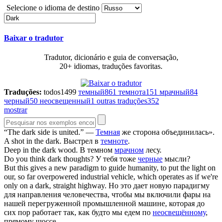
Selecione o idioma de destino
Baixar o tradutor
Tradutor, dicionário e guia de conversação,
20+ idiomas, traduções favoritas.
Traduções:
todos
1499
темный
861
темнота
151
мрачный
84
черный
50
неосвещенный
1
outras traduções
352
mostrar
“The
dark
side is united.”
—
Темная
же сторона объединилась».
A shot in the
dark
.
Выстрел в
темноте
.
Deep in the
dark
wood.
В темном
мрачном
лесу.
Do you think
dark
thoughts?
У тебя тоже
черные
мысли?
But this gives a new paradigm to guide humanity, to put the light on
our, so far overpowered industrial vehicle, which operates as if we're
only on a
dark
, straight highway.
Но это дает новую парадигму
для направления человечества, чтобы мы включили фары на
нашей перегруженной промышленной машине, которая до
сих пор работает так, как будто мы едем по
неосвещённому
,
прямому шоссе.