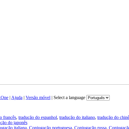
.One
|
Ajuda
|
Versão móvel
|
Select a language
o francês
,
tradução do espanhol
,
tradução do italiano
,
tradução do chin
ução do japonês
ugação italiana
,
Conjugação portuguesa
,
Conjugação russa
,
Conjugação