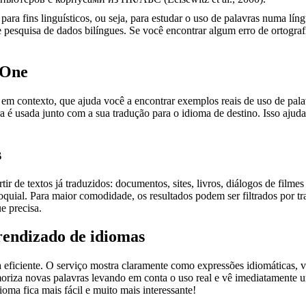
ara fins linguísticos, ou seja, para estudar o uso de palavras numa lín
pesquisa de dados bilíngues. Se você encontrar algum erro de ortografia
.One
ontexto, que ajuda você a encontrar exemplos reais de uso de palavra
 é usada junto com a sua tradução para o idioma de destino. Isso ajuda
s
r de textos já traduzidos: documentos, sites, livros, diálogos de film
loquial. Para maior comodidade, os resultados podem ser filtrados por 
e precisa.
rendizado de idiomas
ficiente. O serviço mostra claramente como expressões idiomáticas, ve
emoriza novas palavras levando em conta o uso real e vê imediatamente 
a fica mais fácil e muito mais interessante!