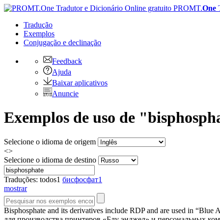
PROMT.
One
Tradução
Exemplos
Conjugação
e declinação
Feedback
Ajuda
Baixar aplicativos
Anuncie
Exemplos de uso de "bisphospha
Selecione o idioma de origem
<>
Selecione o idioma de destino
Traduções:
todos
1
бисфосфат
1
mostrar
Bisphosphate
and its derivatives include RDP and are used in “Blue 
для производства принтеров «Блу энджел» и персональных компь