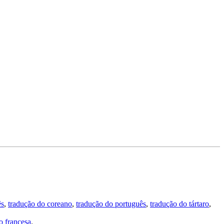
ês
,
tradução do coreano
,
tradução do português
,
tradução do tártaro
,
 francesa
.