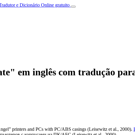
Tradutor e Dicionário Online gratuito
te" em inglês com tradução para
Angel” printers and PCs with PC/ABS casings (Leisewitz et al., 2000).
ютеров с корпусами из ПК/АБС (Leisewitz et al., 2000).