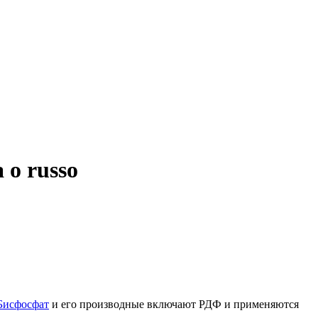
 o russo
Бисфосфат
и его производные включают РДФ и применяются