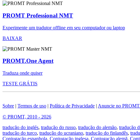
PROMT Professional NMT
Experimente um tradutor offline em seu computador ou laptop
BAIXAR
PROMT.One Agent
Traduza onde quiser
TESTE GRÁTIS
Sobre
|
Termos de uso
|
Política de Privacidade
|
Anuncie no PROMT
© PROMT, 2010 - 2026
tradução do inglés
,
tradução do russo
,
tradução do alemão
,
tradução d
tradução do turco
,
tradução do ucraniano
,
tradução do finlandês
,
trad
Conjugação espanhola
,
Conjugação inglesa
,
Conjugação alemã
,
Conj