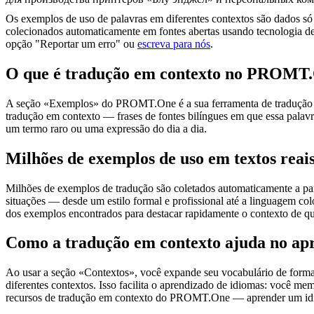
Os exemplos de uso de palavras em diferentes contextos são dados só p
colecionados automaticamente em fontes abertas usando tecnologia de 
opção "Reportar um erro" ou
escreva para nós
.
O que é tradução em contexto no PROMT
A seção «Exemplos» do PROMT.One é a sua ferramenta de tradução em c
tradução em contexto — frases de fontes bilíngues em que essa palavra
um termo raro ou uma expressão do dia a dia.
Milhões de exemplos de uso em textos reai
Milhões de exemplos de tradução são coletados automaticamente a parti
situações — desde um estilo formal e profissional até a linguagem co
dos exemplos encontrados para destacar rapidamente o contexto de qu
Como a tradução em contexto ajuda no ap
Ao usar a seção «Contextos», você expande seu vocabulário de forma e
diferentes contextos. Isso facilita o aprendizado de idiomas: você m
recursos de tradução em contexto do PROMT.One — aprender um idiom