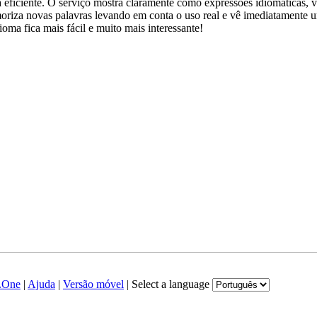
ficiente. O serviço mostra claramente como expressões idiomáticas, ve
emoriza novas palavras levando em conta o uso real e vê imediatamente 
a fica mais fácil e muito mais interessante!
.One
|
Ajuda
|
Versão móvel
|
Select a language