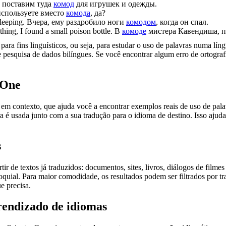
 поставим туда
комод
для игрушек и одежды.
спользуете вместо
комода
, да?
leeping.
Вчера, ему раздробило ноги
комодом
, когда он спал.
ing, I found a small poison bottle.
В
комоде
мистера Кавендиша, по
ara fins linguísticos, ou seja, para estudar o uso de palavras numa lín
pesquisa de dados bilíngues. Se você encontrar algum erro de ortografia
.One
ontexto, que ajuda você a encontrar exemplos reais de uso de palavra
 é usada junto com a sua tradução para o idioma de destino. Isso ajuda
s
r de textos já traduzidos: documentos, sites, livros, diálogos de film
loquial. Para maior comodidade, os resultados podem ser filtrados por 
e precisa.
rendizado de idiomas