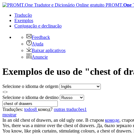
PROMT.
One
Tradução
Exemplos
Conjugação
e declinação
Feedback
Ajuda
Baixar aplicativos
Anuncie
Exemplos de uso de "chest of d
Selecione o idioma de origem
<>
Selecione o idioma de destino
Traduções:
todos
8
комод
7
outras traduções
1
mostrar
In an old
chest of drawers
, an old ugly one.
В старом
комоде
, стар
Yes, there was a mirror over the
chest of drawers
.
Да, было зеркало
You know, like pink curtains, stimulating colours, a
chest of drawers
.