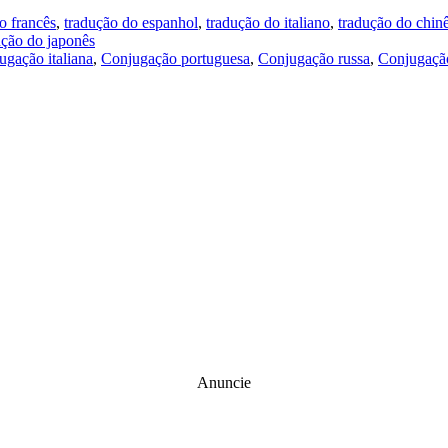
o francês
,
tradução do espanhol
,
tradução do italiano
,
tradução do chin
ução do japonês
ugação italiana
,
Conjugação portuguesa
,
Conjugação russa
,
Conjugação
Anuncie