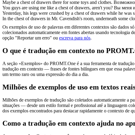
Maybe a
chest of drawers
there for some toys and clothes.
Возможно
You guys are using me like a
chest of drawers
, aren't you?
Вы меня и
Yesterday, his legs were crushed by a
chest of drawers
while he was s
In the
chest of drawers
in Mr. Cavendish's room, underneath some cloth
Os exemplos de uso de palavras em diferentes contextos são dados só p
colecionados automaticamente em fontes abertas usando tecnologia de 
opção "Reportar um erro" ou
escreva para nós
.
O que é tradução em contexto no PROMT
A seção «Exemplos» do PROMT.One é a sua ferramenta de tradução em c
tradução em contexto — frases de fontes bilíngues em que essa palavra
um termo raro ou uma expressão do dia a dia.
Milhões de exemplos de uso em textos reai
Milhões de exemplos de tradução são coletados automaticamente a parti
situações — desde um estilo formal e profissional até a linguagem co
dos exemplos encontrados para destacar rapidamente o contexto de qu
Como a tradução em contexto ajuda no ap