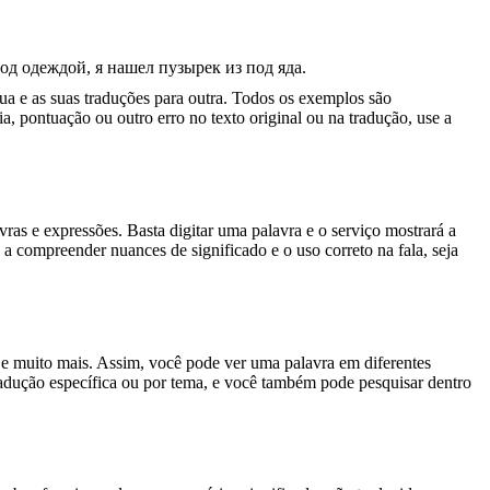
д одеждой, я нашел пузырек из под яда.
gua e as suas traduções para outra. Todos os exemplos são
, pontuação ou outro erro no texto original ou na tradução, use a
s e expressões. Basta digitar uma palavra e o serviço mostrará a
 a compreender nuances de significado e o uso correto na fala, seja
es e muito mais. Assim, você pode ver uma palavra em diferentes
tradução específica ou por tema, e você também pode pesquisar dentro