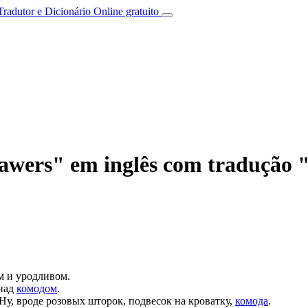
Tradutor e Dicionário Online gratuito
rawers" em inglês com tradução
ом и уродливом.
 над
комодом
.
Ну, вроде розовых шторок, подвесок на кроватку,
комода
.