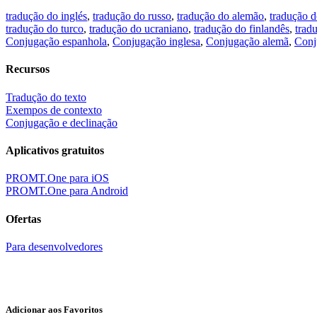
tradução do inglés
,
tradução do russo
,
tradução do alemão
,
tradução d
tradução do turco
,
tradução do ucraniano
,
tradução do finlandês
,
trad
Conjugação espanhola
,
Conjugação inglesa
,
Conjugação alemã
,
Conj
Recursos
Tradução do texto
Exempos de contexto
Conjugação e declinação
Aplicativos gratuitos
PROMT.One para iOS
PROMT.One para Android
Ofertas
Para desenvolvedores
Adicionar aos Favoritos