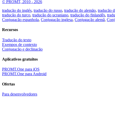
© PROMT, 2010 - 2026
tradução do inglés
,
tradução do russo
,
tradução do alemão
,
tradução d
tradução do turco
,
tradução do ucraniano
,
tradução do finlandês
,
trad
Conjugação espanhola
,
Conjugação inglesa
,
Conjugação alemã
,
Conj
Recursos
Tradução do texto
Exempos de contexto
Conjugação e declinação
Aplicativos gratuitos
PROMT.One para iOS
PROMT.One para Android
Ofertas
Para desenvolvedores