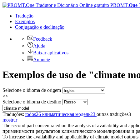
PROMT.
One
Tradução
Exemplos
Conjugação
e declinação
Feedback
Ajuda
Baixar aplicativos
Anuncie
Exemplos de uso de "climate mo
Selecione o idioma de origem
<>
Selecione o idioma de destino
Traduções:
todos
26
климатическая модель
23
outras traduções
3
mostrar
The second part concentrated on the analysis of availability and applic
применимости результатов климатического моделирования и р
To increase the availability and applicability of
climate model
outputs 