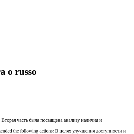
a o russo
.
Вторая часть была посвящена анализу наличия и
mended the following actions:
В целях улучшения доступности и