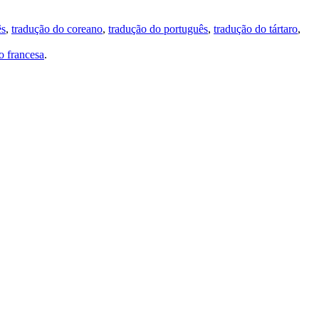
ês
,
tradução do coreano
,
tradução do português
,
tradução do tártaro
,
 francesa
.