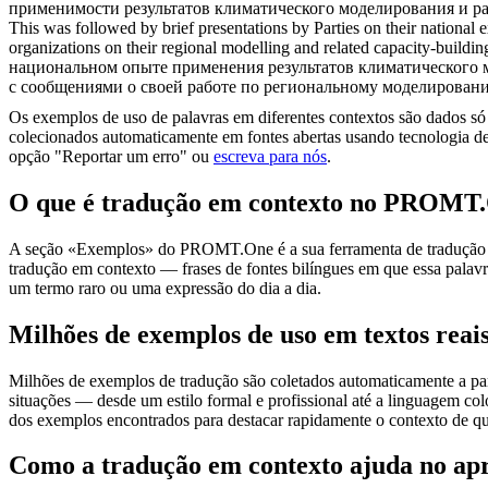
применимости результатов климатического моделирования и р
This was followed by brief presentations by Parties on their national
organizations on their regional modelling and related capacity-building 
национальном опыте применения результатов климатического 
с сообщениями о своей работе по региональному моделирован
Os exemplos de uso de palavras em diferentes contextos são dados só p
colecionados automaticamente em fontes abertas usando tecnologia de 
opção "Reportar um erro" ou
escreva para nós
.
O que é tradução em contexto no PROMT
A seção «Exemplos» do PROMT.One é a sua ferramenta de tradução em c
tradução em contexto — frases de fontes bilíngues em que essa palavra
um termo raro ou uma expressão do dia a dia.
Milhões de exemplos de uso em textos reai
Milhões de exemplos de tradução são coletados automaticamente a parti
situações — desde um estilo formal e profissional até a linguagem co
dos exemplos encontrados para destacar rapidamente o contexto de qu
Como a tradução em contexto ajuda no ap