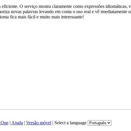
ficiente. O serviço mostra claramente como expressões idiomáticas, ve
emoriza novas palavras levando em conta o uso real e vê imediatamente 
a fica mais fácil e muito mais interessante!
.One
|
Ajuda
|
Versão móvel
|
Select a language