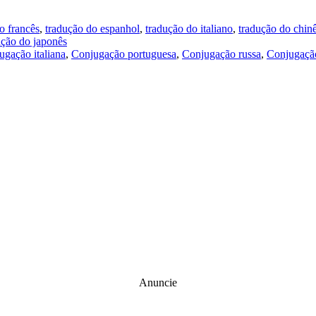
o francês
,
tradução do espanhol
,
tradução do italiano
,
tradução do chin
ução do japonês
ugação italiana
,
Conjugação portuguesa
,
Conjugação russa
,
Conjugação
Anuncie