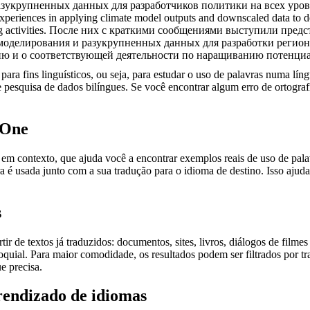
азукрупненных данных для разработчиков политики на всех уро
 experiences in applying
climate model
outputs and downscaled data to de
activities.
После них с краткими сообщениями выступили предст
моделирования и разукрупненных данных для разработки регион
ию и о соответствующей деятельности по наращиванию потенциа
ara fins linguísticos, ou seja, para estudar o uso de palavras numa lín
pesquisa de dados bilíngues. Se você encontrar algum erro de ortografia
.One
ontexto, que ajuda você a encontrar exemplos reais de uso de palavra
 é usada junto com a sua tradução para o idioma de destino. Isso ajuda
s
r de textos já traduzidos: documentos, sites, livros, diálogos de film
loquial. Para maior comodidade, os resultados podem ser filtrados por 
e precisa.
rendizado de idiomas