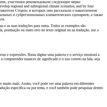
внях, участники рекомендовали следующие меры:
velop regional and subregional climate scenarios, and by four
авители Сторон, в которых они рассказали о накопленном
альных и субрегиональных климатических сценариев, а также
ла.
gua e as suas traduções para outra. Todos os exemplos são
, pontuação ou outro erro no texto original ou na tradução, use a
s e expressões. Basta digitar uma palavra e o serviço mostrará a
 a compreender nuances de significado e o uso correto na fala, seja
es e muito mais. Assim, você pode ver uma palavra em diferentes
tradução específica ou por tema, e você também pode pesquisar dentro