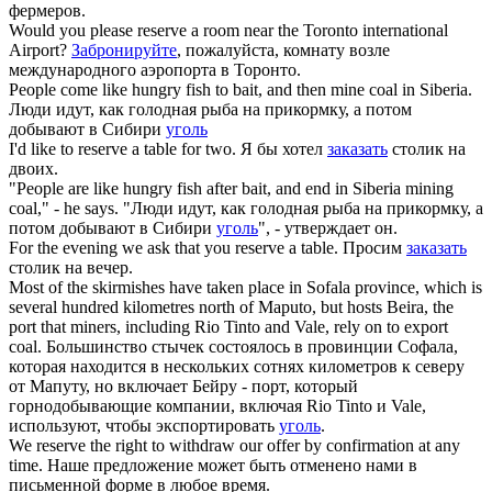
фермеров.
Would you please
reserve
a room near the Toronto international
Airport?
Забронируйте
, пожалуйста, комнату возле
международного аэропорта в Торонто.
People come like hungry fish to bait, and then mine
coal
in Siberia.
Люди идут, как голодная рыба на прикормку, а потом
добывают в Сибири
уголь
I'd like to
reserve
a table for two.
Я бы хотел
заказать
столик на
двоих.
"People are like hungry fish after bait, and end in Siberia mining
coal
," - he says.
"Люди идут, как голодная рыба на прикормку, а
потом добывают в Сибири
уголь
", - утверждает он.
For the evening we ask that you
reserve
a table.
Просим
заказать
столик на вечер.
Most of the skirmishes have taken place in Sofala province, which is
several hundred kilometres north of Maputo, but hosts Beira, the
port that miners, including Rio Tinto and Vale, rely on to export
coal
.
Большинство стычек состоялось в провинции Софала,
которая находится в нескольких сотнях километров к северу
от Мапуту, но включает Бейру - порт, который
горнодобывающие компании, включая Rio Tinto и Vale,
используют, чтобы экспортировать
уголь
.
We
reserve
the right to withdraw our offer by confirmation at any
time.
Наше предложение может быть отменено нами в
письменной форме в любое время.