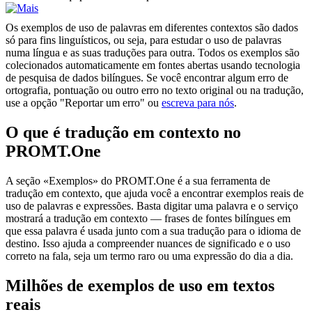
Os exemplos de uso de palavras em diferentes contextos são dados
só para fins linguísticos, ou seja, para estudar o uso de palavras
numa língua e as suas traduções para outra. Todos os exemplos são
colecionados automaticamente em fontes abertas usando tecnologia
de pesquisa de dados bilíngues. Se você encontrar algum erro de
ortografia, pontuação ou outro erro no texto original ou na tradução,
use a opção "Reportar um erro" ou
escreva para nós
.
O que é tradução em contexto no
PROMT.One
A seção «Exemplos» do PROMT.One é a sua ferramenta de
tradução em contexto, que ajuda você a encontrar exemplos reais de
uso de palavras e expressões. Basta digitar uma palavra e o serviço
mostrará a tradução em contexto — frases de fontes bilíngues em
que essa palavra é usada junto com a sua tradução para o idioma de
destino. Isso ajuda a compreender nuances de significado e o uso
correto na fala, seja um termo raro ou uma expressão do dia a dia.
Milhões de exemplos de uso em textos
reais