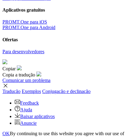
Aplicativos gratuitos
PROMT.One para iOS
PROMT.One para Android
Ofertas
Para desenvolvedores
Copiar
Copia a tradução
Comunicar um problema
Tradução
Exemplos
Conjugação
e declinação
Feedback
Ajuda
Baixar aplicativos
Anuncie
OK
By continuing to use this website you agree with our use of