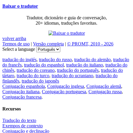
Baixar o tradutor
Tradutor, dicionário e guia de conversação,
20+ idiomas, traduções favoritas.
volver arriba
Termos de uso
|
Versão completa
|
© PROMT, 2010 - 2026
Select a language
tradução do inglés
,
tradução do russo
,
tradução do alemão
,
tradução
do francês
,
tradução do espanhol
,
tradução do italiano
,
tradução do
chinês
,
tradução do coreano
,
tradução do português
,
tradução do
tártaro
,
tradução do turco
,
tradução do ucraniano
,
tradução do
finlandês
,
tradução do japonês
Conjugação espanhola
,
Conjugação inglesa
,
Conjugação alemã
,
Conjugação italiana
,
Conjugação portuguesa
,
Conjugação russa
,
Conjugação francesa
.
Recursos
Tradução do texto
Exempos de contexto
Conjugação e declinação