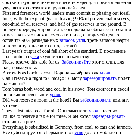
соответствующие технологические меры для предотвращения
ухудшения состояния окружающей среды.
First and foremost, world leaders must commit to phasing out fossil
fuels, with the explicit goal of leaving 90% of proven
coal reserves
,
one-third of oil reserves, and half of gas reserves in the ground.
В
первую очередь, мировые лидеры должны обязаться поэтапно
отказываться от ископаемого топлива, с видимой целью
оставить 90% разведанных
запасов угля
, треть запасов нефти
и половину запасов газа под землей.
Last year's output of
coal
fell short of the standard.
В последние
годы добыча
угля
ухудшилась по качеству.
Please
reserve
this table for us.
Забронируйте
этот столик для
нас, пожалуйста.
A crow is as black as
coal
.
Ворона — чёрная как
уголь
.
Can I
reserve
a flight to Chicago?
Я могу
зарезервировать
полёт
на Чикаго?
Tom burns both wood and
coal
in his stove.
Том сжигает в своей
печи как дерево, так и
уголь
.
Did you
reserve
a room at the hotel?
Вы
забронировали
комнату
в отеле?
They substituted
coal
for oil.
Они заменили
уголь
нефтью.
I'd like to
reserve
a table for three.
Я бы хотел
зарезервировать
столик на троих.
Everything is subsidised in Germany, from
coal
, to cars and farmers.
Все субсидируется в Германии: от
угля
до автомобилей и