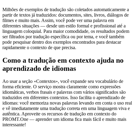
Milhões de exemplos de tradução são coletados automaticamente a
partir de textos já traduzidos: documentos, sites, livros, diálogos de
filmes e muito mais. Assim, você pode ver uma palavra em
diferentes situações — desde um estilo formal e profissional até a
linguagem coloquial. Para maior comodidade, os resultados podem
ser filtrados por tradução específica ou por tema, e você também
pode pesquisar dentro dos exemplos encontrados para destacar
rapidamente o contexto de que precisa.
Como a tradução em contexto ajuda no
aprendizado de idiomas
Ao usar a seção «Contextos», você expande seu vocabulário de
forma eficiente. O serviço mostra claramente como expressões
idiomáticas, verbos frasais e palavras com vários significados são
traduzidos em diferentes contextos. Isso facilita o aprendizado de
idiomas: você memoriza novas palavras levando em conta o uso real
e vê imediatamente uma tradução correta em uma linguagem viva e
autêntica. Aproveite os recursos de tradução em contexto do
PROMT.One — aprender um idioma fica mais fácil e muito mais
interessante!