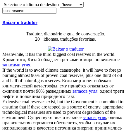
Selecione o idioma de destino
Baixar o tradutor
Tradutor, dicionário e guia de conversação,
20+ idiomas, traduções favoritas.
Meanwhile, it has the third-biggest
coal reserves
in the world.
Кроме того, Китай обладает третьими в мире по величине
запасами угля
.
If the world is to avoid climate catastrophe, it will have to forego
burning almost 90% of proven
coal reserves
, plus one-third of oil
and half of natural-gas reserves.
Если мир хочет избежать
климатической катастрофы, ему придётся отказаться от
сжигания почти 90% разведанных
запасов угля
, одной трети
нефти и половины природного газа.
Extensive
coal reserves
exist, but the Government is committed to
ensuring that if these are tapped as a source of energy, appropriate
technological measures are used to prevent degradation of the
environment.
Существуют значительные
запасы угля
, однако
правительство стремится обеспечить, чтобы в случае их
использования в качестве источника энергии принимались