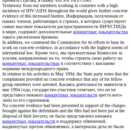
прижать стрелка, я скажу, что это того стоит.
Testimony from our members working in countries with a high
incidence of HIV/AIDS throughout the world gives further
concrete
evidence
of this increased burden.
Информация, полученная от
наших членов, работающих в странах, в которых существуют
самые высокие показатели распространенности ВИЧ/СПИДа
в мире, содержит дополнительные
конкретные доказательства
такого увеличения бремени.
In addition, we commend the Commission for its efforts to base its
work on
concrete evidence
, in accordance with the highest norms of
international law.
Кроме того, мы признательны Комиссии за
усилия, направленные на то, чтобы строить свою работу на
конкретных доказательствах
в соответствии с высшими
нормами международного права.
In relation to his activities in May 1994, the State party notes that the
complainant provided no
concrete evidence
that any of his fellow
group members were arrested.
Касаясь деятельности заявителя в
мае 1994 года, государство-участник отмечает, что он не
представил никаких
конкретных доказательств
ареста кого-
либо из его соратников.
No
concrete evidence
had been presented in support of the charges
brought against the defendants and the files had not been put at the
disposal of their lawyers;
не было представлено никаких
конкретных доказательств
в поддержку обвинений,
выдвинутых против обвиняемых, а материалы дела не были