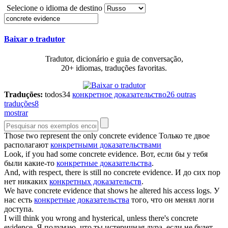
Selecione o idioma de destino
Baixar o tradutor
Tradutor, dicionário e guia de conversação,
20+ idiomas, traduções favoritas.
Traduções:
todos
34
конкретное доказательство
26
outras
traduções
8
mostrar
Those two represent the only
concrete evidence
Только те двое
располагают
конкретными доказательствами
Look, if you had some
concrete evidence
.
Вот, если бы у тебя
были какие-то
конкретные доказательства
.
And, with respect, there is still no
concrete evidence
.
И до сих пор
нет никаких
конкретных доказательств
.
We have
concrete evidence
that shows he altered his access logs.
У
нас есть
конкретные доказательства
того, что он менял логи
доступа.
I will think you wrong and hysterical, unless there's
concrete
evidence
.
Я подумаю, что ты истеричная дура, если не будет