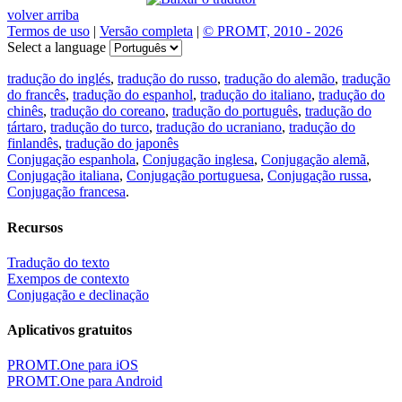
volver arriba
Termos de uso
|
Versão completa
|
© PROMT, 2010 - 2026
Select a language
tradução do inglés
,
tradução do russo
,
tradução do alemão
,
tradução
do francês
,
tradução do espanhol
,
tradução do italiano
,
tradução do
chinês
,
tradução do coreano
,
tradução do português
,
tradução do
tártaro
,
tradução do turco
,
tradução do ucraniano
,
tradução do
finlandês
,
tradução do japonês
Conjugação espanhola
,
Conjugação inglesa
,
Conjugação alemã
,
Conjugação italiana
,
Conjugação portuguesa
,
Conjugação russa
,
Conjugação francesa
.
Recursos
Tradução do texto
Exempos de contexto
Conjugação e declinação
Aplicativos gratuitos
PROMT.One para iOS
PROMT.One para Android