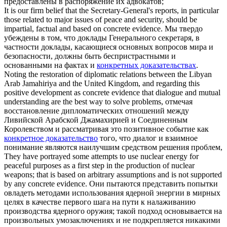
предоставлены в распоряжение их адвокатов;
It is our firm belief that the Secretary-General's reports, in particular
those related to major issues of peace and security, should be
impartial, factual and based on
concrete evidence
.
Мы твердо
убеждены в том, что доклады Генерального секретаря, в
частности доклады, касающиеся основных вопросов мира и
безопасности, должны быть беспристрастными и
основанными на фактах и
конкретных доказательствах
.
Noting the restoration of diplomatic relations between the Libyan
Arab Jamahiriya and the United Kingdom, and regarding this
positive development as
concrete evidence
that dialogue and mutual
understanding are the best way to solve problems,
отмечая
восстановление дипломатических отношений между
Ливийской Арабской Джамахирией и Соединенным
Королевством и рассматривая это позитивное событие как
конкретное доказательство
того, что диалог и взаимное
понимание являются наилучшим средством решения проблем,
They have portrayed some attempts to use nuclear energy for
peaceful purposes as a first step in the production of nuclear
weapons; that is based on arbitrary assumptions and is not supported
by any
concrete evidence
.
Они пытаются представить попытки
овладеть методами использования ядерной энергии в мирных
целях в качестве первого шага на пути к налаживанию
производства ядерного оружия; такой подход основывается на
произвольных умозаключениях и не подкрепляется никакими