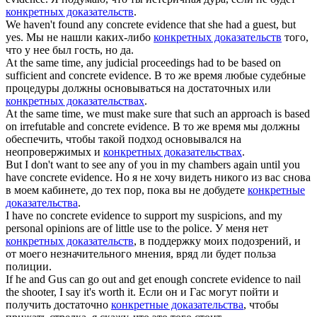
конкретных доказательств
.
We haven't found any
concrete evidence
that she had a guest, but
yes.
Мы не нашли каких-либо
конкретных доказательств
того,
что у нее был гость, но да.
At the same time, any judicial proceedings had to be based on
sufficient and
concrete evidence
.
В то же время любые судебные
процедуры должны основываться на достаточных или
конкретных доказательствах
.
At the same time, we must make sure that such an approach is based
on irrefutable and
concrete evidence
.
В то же время мы должны
обеспечить, чтобы такой подход основывался на
неопровержимых и
конкретных доказательствах
.
But I don't want to see any of you in my chambers again until you
have
concrete evidence
.
Но я не хочу видеть никого из вас снова
в моем кабинете, до тех пор, пока вы не добудете
конкретные
доказательства
.
I have no
concrete evidence
to support my suspicions, and my
personal opinions are of little use to the police.
У меня нет
конкретных доказательств
, в поддержку моих подозрений, и
от моего незначительного мнения, вряд ли будет польза
полиции.
If he and Gus can go out and get enough
concrete evidence
to nail
the shooter, I say it's worth it.
Если он и Гас могут пойти и
получить достаточно
конкретные доказательства
, чтобы