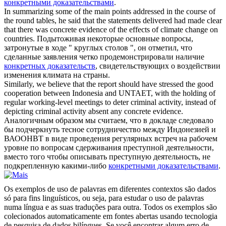
конкретными доказательствами
.
In summarizing some of the main points addressed in the course of
the round tables, he said that the statements delivered had made clear
that there was
concrete evidence
of the effects of climate change on
countries.
Подытоживая некоторые основные вопросы,
затронутые в ходе " круглых столов ", он отметил, что
сделанные заявления четко продемонстрировали наличие
конкретных доказательств
, свидетельствующих о воздействии
изменения климата на страны.
Similarly, we believe that the report should have stressed the good
cooperation between Indonesia and UNTAET, with the holding of
regular working-level meetings to deter criminal activity, instead of
depicting criminal activity absent any
concrete evidence
.
Аналогичным образом мы считаем, что в докладе следовало
бы подчеркнуть тесное сотрудничество между Индонезией и
ВАООНВТ в виде проведения регулярных встреч на рабочем
уровне по вопросам сдерживания преступной деятельности,
вместо того чтобы описывать преступную деятельность, не
подкрепленную какими-либо
конкретными доказательствами
.
Os exemplos de uso de palavras em diferentes contextos são dados
só para fins linguísticos, ou seja, para estudar o uso de palavras
numa língua e as suas traduções para outra. Todos os exemplos são
colecionados automaticamente em fontes abertas usando tecnologia
de pesquisa de dados bilíngues. Se você encontrar algum erro de