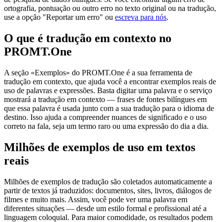
ortografia, pontuação ou outro erro no texto original ou na tradução,
use a opção "Reportar um erro" ou
escreva para nós
.
O que é tradução em contexto no
PROMT.One
A seção «Exemplos» do PROMT.One é a sua ferramenta de
tradução em contexto, que ajuda você a encontrar exemplos reais de
uso de palavras e expressões. Basta digitar uma palavra e o serviço
mostrará a tradução em contexto — frases de fontes bilíngues em
que essa palavra é usada junto com a sua tradução para o idioma de
destino. Isso ajuda a compreender nuances de significado e o uso
correto na fala, seja um termo raro ou uma expressão do dia a dia.
Milhões de exemplos de uso em textos
reais
Milhões de exemplos de tradução são coletados automaticamente a
partir de textos já traduzidos: documentos, sites, livros, diálogos de
filmes e muito mais. Assim, você pode ver uma palavra em
diferentes situações — desde um estilo formal e profissional até a
linguagem coloquial. Para maior comodidade, os resultados podem