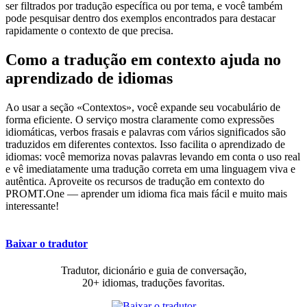
ser filtrados por tradução específica ou por tema, e você também
pode pesquisar dentro dos exemplos encontrados para destacar
rapidamente o contexto de que precisa.
Como a tradução em contexto ajuda no
aprendizado de idiomas
Ao usar a seção «Contextos», você expande seu vocabulário de
forma eficiente. O serviço mostra claramente como expressões
idiomáticas, verbos frasais e palavras com vários significados são
traduzidos em diferentes contextos. Isso facilita o aprendizado de
idiomas: você memoriza novas palavras levando em conta o uso real
e vê imediatamente uma tradução correta em uma linguagem viva e
autêntica. Aproveite os recursos de tradução em contexto do
PROMT.One — aprender um idioma fica mais fácil e muito mais
interessante!
Baixar o tradutor
Tradutor, dicionário e guia de conversação,
20+ idiomas, traduções favoritas.