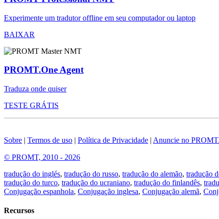
Experimente um tradutor offline em seu computador ou laptop
BAIXAR
PROMT.One Agent
Traduza onde quiser
TESTE GRÁTIS
Sobre
|
Termos de uso
|
Política de Privacidade
|
Anuncie no PROMT
© PROMT, 2010 - 2026
tradução do inglés
,
tradução do russo
,
tradução do alemão
,
tradução d
tradução do turco
,
tradução do ucraniano
,
tradução do finlandês
,
trad
Conjugação espanhola
,
Conjugação inglesa
,
Conjugação alemã
,
Conj
Recursos