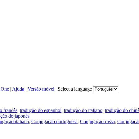
.One
|
Ajuda
|
Versão móvel
|
Select a language
o francês
,
tradução do espanhol
,
tradução do italiano
,
tradução do chin
ução do japonês
ugação italiana
,
Conjugação portuguesa
,
Conjugação russa
,
Conjugação