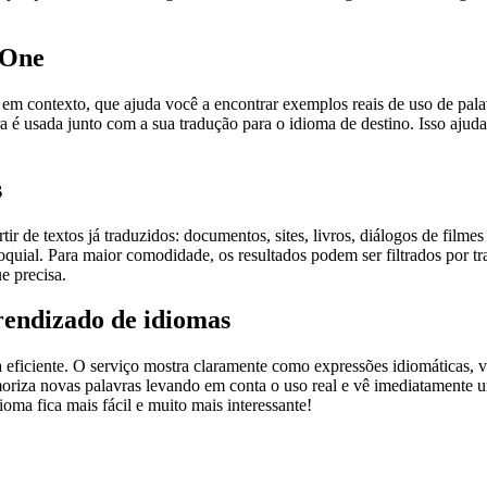
.One
ontexto, que ajuda você a encontrar exemplos reais de uso de palavra
 é usada junto com a sua tradução para o idioma de destino. Isso ajuda
s
r de textos já traduzidos: documentos, sites, livros, diálogos de film
loquial. Para maior comodidade, os resultados podem ser filtrados por 
e precisa.
rendizado de idiomas
ficiente. O serviço mostra claramente como expressões idiomáticas, ve
emoriza novas palavras levando em conta o uso real e vê imediatamente 
a fica mais fácil e muito mais interessante!