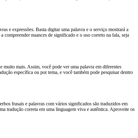
s e expressões. Basta digitar uma palavra e o serviço mostrará a
 a compreender nuances de significado e o uso correto na fala, seja
es e muito mais. Assim, você pode ver uma palavra em diferentes
tradução específica ou por tema, e você também pode pesquisar dentro
rbos frasais e palavras com vários significados são traduzidos em
uma tradução correta em uma linguagem viva e autêntica. Aproveite os