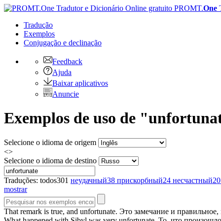
PROMT.
One
Tradução
Exemplos
Conjugação
e declinação
Feedback
Ajuda
Baixar aplicativos
Anuncie
Exemplos de uso de "unfortunat
Selecione o idioma de origem
<>
Selecione o idioma de destino
Traduções:
todos
301
неудачный
38
прискорбный
24
несчастный
20
mostrar
That remark is true, and
unfortunate
.
Это замечание и правильное,
What happened with Sibyl was very
unfortunate
.
То, что произошл