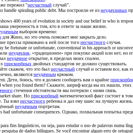
оже пережил "
несчастный
случай".
o handle spiraling public debt.
Мы построили ее из
неудачливых
пр
 shows 400 years of evolution in society and our belief in who is respons
аша уверенность в том, кто в ответе за наши жизни.
еудачным
выбором времени:
о
для Жино, но это очень поможет мне закрыть дело.
ие прессы приковано к ней после того
несчастного
случая.
ay be fortunate or
unfortunate
, conventional in his approach or unconven
 или
неудачлив
, «традиционен» при покупке акций или нет, но е
лал
неудачное
открытие, в пределах моих спален.
их
прискорбных
двойных стандартов не должно существовать.
йте скажем, что это был
несчастный
случай и оставим все, как ес
нечно, являются
неудачным
крюком.
nt.
Дети, боюсь, что я должен сообщить вам о крайне
прискорбн
 when you found them?
Скажите, шериф когда вы их нашли, этих
ачного
стечения обстоятельств мы потеряли с ними связь.
arket share.
Но
прискорбный
математический факт состоит в том
e.
Ты взял
несчастного
ребенка и дал ему шанс на лучшую жизнь.
ящённый
неудачным
портретам.
as had
unfortunate
consequences.
Однако, похвальная попытка пред
ara fins linguísticos, ou seja, para estudar o uso de palavras numa lín
pesquisa de dados bilíngues. Se você encontrar algum erro de ortografia