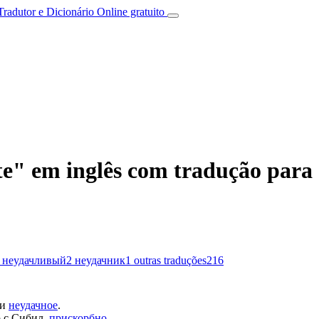
Tradutor e Dicionário Online gratuito
e" em inglês com tradução para 
неудачливый
2
неудачник
1
outras traduções
216
 и
неудачное
.
о с Сибил,
прискорбно
.