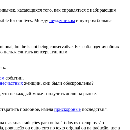
ивычек, касающихся того, как справляться с набирающим
ible for our lives.
Между
неудачником
и лузером большая
tional, but he is not being conservative.
Без соблюдения обоих
го нельзя считать консервативным.
ть.
ом
событии.
несчастных
женщин, они были обескровлены?
, что не каждый может получить долю на рынке.
отвратить подобное, имела
прискорбные
последствия.
gua e as suas traduções para outra. Todos os exemplos são
, pontuação ou outro erro no texto original ou na tradução, use a