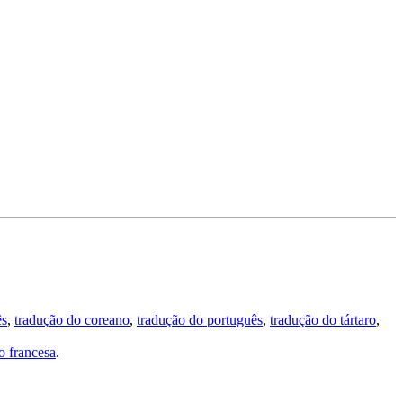
ês
,
tradução do coreano
,
tradução do português
,
tradução do tártaro
,
 francesa
.