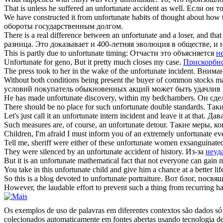
That is unless he suffered an
unfortunate
accident as well.
Если он т
We have constructed it from
unfortunate
habits of thought about how t
обороты государственным долгом.
There is a real difference between an
unfortunate
and a loser, and that
разница. Это доказывает и 400-летняя эволюция в обществе, и н
This is partly due to
unfortunate
timing:
Отчасти это объясняется
н
Unfortunate
for geno, But it pretty much closes my case.
Прискорбн
The press took to her in the wake of the
unfortunate
incident.
Вниман
Without both conditions being present the buyer of common stocks m
условий покупатель обыкновенных акций может быть удачлив
He has made
unfortunate
discovery, within my bedchambers.
Он сде
There should be no place for such
unfortunate
double standards.
Так
Let's just call it an
unfortunate
intern incident and leave it at that.
Дава
Such measures are, of course, an
unfortunate
detour.
Такие меры, ко
Children, I'm afraid I must inform you of an extremely
unfortunate
eve
Tell me, sheriff were either of these
unfortunate
women exsanguinated
They were silenced by an
unfortunate
accident of history.
Из-за
неуд
But it is an
unfortunate
mathematical fact that not everyone can gain m
You take in this
unfortunate
child and give him a chance at a better lif
So this is a blog devoted to
unfortunate
portraiture.
Вот блог, посв
However, the laudable effort to prevent such a thing from recurring h
Os exemplos de uso de palavras em diferentes contextos são dados só p
colecionados automaticamente em fontes abertas usando tecnologia de 