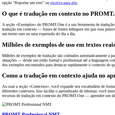
opção "Reportar um erro" ou
escreva para nós
.
O que é tradução em contexto no PROMT
A seção «Exemplos» do PROMT.One é a sua ferramenta de tradução em c
tradução em contexto — frases de fontes bilíngues em que essa palavra
um termo raro ou uma expressão do dia a dia.
Milhões de exemplos de uso em textos reai
Milhões de exemplos de tradução são coletados automaticamente a parti
situações — desde um estilo formal e profissional até a linguagem co
dos exemplos encontrados para destacar rapidamente o contexto de qu
Como a tradução em contexto ajuda no ap
Ao usar a seção «Contextos», você expande seu vocabulário de forma e
diferentes contextos. Isso facilita o aprendizado de idiomas: você m
recursos de tradução em contexto do PROMT.One — aprender um idiom
PROMT Professional NMT