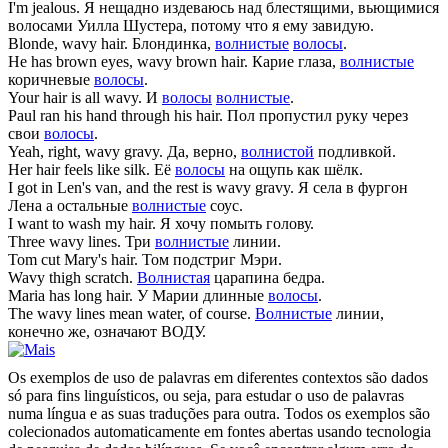
I'm jealous.
Я нещадно издеваюсь над блестящими, вьющимися
волосами Уилла Шустера, потому что я ему завидую.
Blonde,
wavy hair
.
Блондинка,
волнистые
волосы
.
He has brown eyes,
wavy
brown
hair
.
Карие глаза,
волнистые
коричневые
волосы
.
Your
hair
is all
wavy
.
И
волосы
волнистые
.
Paul ran his hand through his
hair
.
Пол пропустил руку через
свои
волосы
.
Yeah, right,
wavy
gravy.
Да, верно,
волнистой
подливкой.
Her
hair
feels like silk.
Её
волосы
на ощупь как шёлк.
I got in Len's van, and the rest is
wavy
gravy.
Я села в фургон
Лена а остальные
волнистые
соус.
I want to wash my
hair
.
Я хочу помыть голову.
Three
wavy
lines.
Три
волнистые
линии.
Tom cut Mary's
hair
.
Том подстриг Мэри.
Wavy
thigh scratch.
Волнистая
царапина бедра.
Maria has long
hair
.
У Марии длинные
волосы
.
The
wavy
lines mean water, of course.
Волнистые
линии,
конечно же, означают ВОДУ.
Os exemplos de uso de palavras em diferentes contextos são dados
só para fins linguísticos, ou seja, para estudar o uso de palavras
numa língua e as suas traduções para outra. Todos os exemplos são
colecionados automaticamente em fontes abertas usando tecnologia