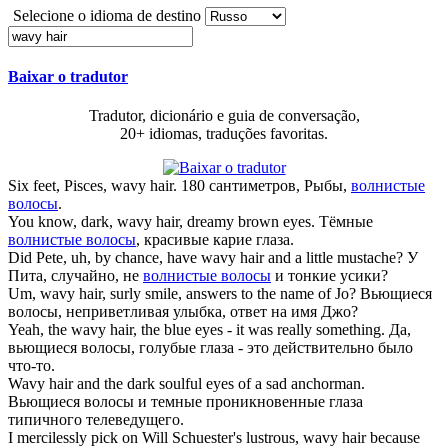
Selecione o idioma de destino
Baixar o tradutor
Tradutor, dicionário e guia de conversação,
20+ idiomas, traduções favoritas.
Six feet, Pisces,
wavy hair
.
180 сантиметров, Рыбы,
волнистые
волосы
.
You know, dark,
wavy hair
, dreamy brown eyes.
Тёмные
волнистые волосы
, красивые карие глаза.
Did Pete, uh, by chance, have
wavy hair
and a little mustache?
У
Пита, случайно, не
волнистые волосы
и тонкие усики?
Um,
wavy hair
, surly smile, answers to the name of Jo?
Вьющиеся
волосы, неприветливая улыбка, ответ на имя Джо?
Yeah, the
wavy hair
, the blue eyes - it was really something.
Да,
вьющиеся волосы, голубые глаза - это действительно было
что-то.
Wavy hair
and the dark soulful eyes of a sad anchorman.
Вьющиеся волосы и темные проникновенные глаза
типичного телеведущего.
I mercilessly pick on Will Schuester's lustrous,
wavy hair
because