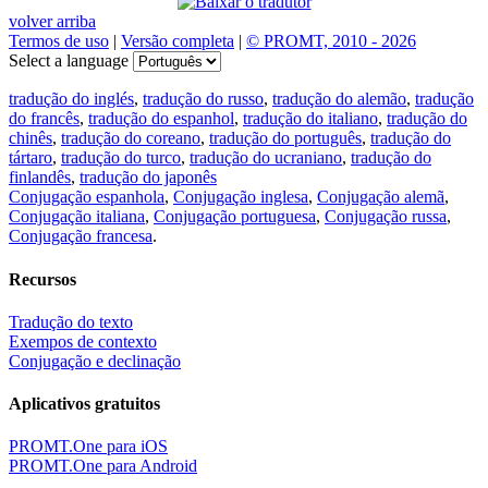
volver arriba
Termos de uso
|
Versão completa
|
© PROMT, 2010 - 2026
Select a language
tradução do inglés
,
tradução do russo
,
tradução do alemão
,
tradução
do francês
,
tradução do espanhol
,
tradução do italiano
,
tradução do
chinês
,
tradução do coreano
,
tradução do português
,
tradução do
tártaro
,
tradução do turco
,
tradução do ucraniano
,
tradução do
finlandês
,
tradução do japonês
Conjugação espanhola
,
Conjugação inglesa
,
Conjugação alemã
,
Conjugação italiana
,
Conjugação portuguesa
,
Conjugação russa
,
Conjugação francesa
.
Recursos
Tradução do texto
Exempos de contexto
Conjugação e declinação
Aplicativos gratuitos
PROMT.One para iOS
PROMT.One para Android