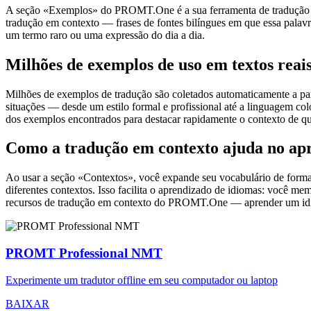
A seção «Exemplos» do PROMT.One é a sua ferramenta de tradução em c
tradução em contexto — frases de fontes bilíngues em que essa palavra
um termo raro ou uma expressão do dia a dia.
Milhões de exemplos de uso em textos reai
Milhões de exemplos de tradução são coletados automaticamente a parti
situações — desde um estilo formal e profissional até a linguagem co
dos exemplos encontrados para destacar rapidamente o contexto de qu
Como a tradução em contexto ajuda no ap
Ao usar a seção «Contextos», você expande seu vocabulário de forma e
diferentes contextos. Isso facilita o aprendizado de idiomas: você m
recursos de tradução em contexto do PROMT.One — aprender um idiom
PROMT Professional NMT
Experimente um tradutor offline em seu computador ou laptop
BAIXAR