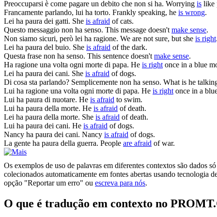
Preoccuparsi è come pagare un debito che non
si ha
.
Worrying
is
like
Francamente parlando, lui
ha torto
.
Frankly speaking, he
is wrong
.
Lei
ha paura
dei gatti.
She
is afraid
of cats.
Questo messaggio non
ha senso
.
This message doesn't
make sense
.
Non siamo sicuri, però lei
ha ragione
.
We are not sure, but she
is right
Lei
ha paura
del buio.
She
is afraid
of the dark.
Questa frase non
ha senso
.
This sentence doesn't
make sense
.
Ha ragione
una volta ogni morte di papa.
He
is right
once in a blue m
Lei
ha paura
dei cani.
She
is afraid
of dogs.
Di cosa sta parlando? Semplicemente non
ha senso
.
What is he talking
Lui
ha ragione
una volta ogni morte di papa.
He
is right
once in a blu
Lui
ha paura
di nuotare.
He
is afraid
to swim.
Lui
ha paura
della morte.
He
is afraid
of death.
Lei
ha paura
della morte.
She
is afraid
of death.
Lui
ha paura
dei cani.
He
is afraid
of dogs.
Nancy
ha paura
dei cani.
Nancy
is afraid
of dogs.
La gente
ha paura
della guerra.
People
are afraid
of war.
Os exemplos de uso de palavras em diferentes contextos são dados só p
colecionados automaticamente em fontes abertas usando tecnologia de 
opção "Reportar um erro" ou
escreva para nós
.
O que é tradução em contexto no PROMT