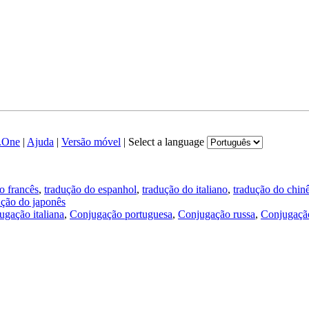
.One
|
Ajuda
|
Versão móvel
|
Select a language
o francês
,
tradução do espanhol
,
tradução do italiano
,
tradução do chin
ução do japonês
ugação italiana
,
Conjugação portuguesa
,
Conjugação russa
,
Conjugação