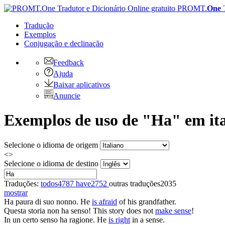
PROMT.
One
Tradução
Exemplos
Conjugação
e declinação
Feedback
Ajuda
Baixar aplicativos
Anuncie
Exemplos de uso de "Ha" em ita
Selecione o idioma de origem
<>
Selecione o idioma de destino
Traduções:
todos
4787
have
2752
outras traduções
2035
mostrar
Ha paura
di suo nonno.
He
is afraid
of his grandfather.
Questa storia non
ha senso
!
This story does not
make sense
!
In un certo senso
ha ragione
.
He
is right
in a sense.