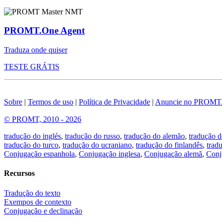
PROMT.One Agent
Traduza onde quiser
TESTE GRÁTIS
Sobre
|
Termos de uso
|
Política de Privacidade
|
Anuncie no PROMT
© PROMT, 2010 - 2026
tradução do inglés
,
tradução do russo
,
tradução do alemão
,
tradução d
tradução do turco
,
tradução do ucraniano
,
tradução do finlandês
,
trad
Conjugação espanhola
,
Conjugação inglesa
,
Conjugação alemã
,
Conj
Recursos
Tradução do texto
Exempos de contexto
Conjugação e declinação