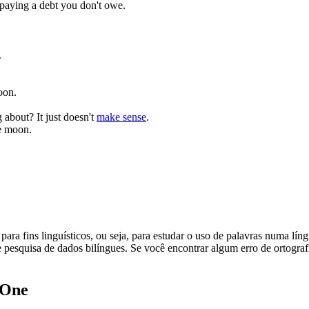
 paying a debt you don't owe.
.
oon.
 about? It just doesn't
make sense
.
e moon.
ara fins linguísticos, ou seja, para estudar o uso de palavras numa lín
pesquisa de dados bilíngues. Se você encontrar algum erro de ortografia
.One