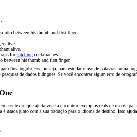
t?
quito between his thumb and first finger.
er alive.
hant alive.
traps for
catching
cockroaches.
o between his thumb and first finger.
ara fins linguísticos, ou seja, para estudar o uso de palavras numa lín
pesquisa de dados bilíngues. Se você encontrar algum erro de ortografia
.One
ontexto, que ajuda você a encontrar exemplos reais de uso de palavra
 é usada junto com a sua tradução para o idioma de destino. Isso ajuda
s