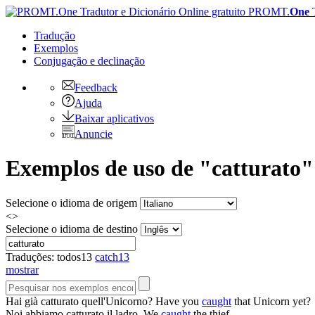
PROMT.
One
Tradução
Exemplos
Conjugação
e declinação
Feedback
Ajuda
Baixar aplicativos
Anuncie
Exemplos de uso de "catturato" 
Selecione o idioma de origem
<>
Selecione o idioma de destino
Traduções:
todos
13
catch
13
mostrar
Hai già
catturato
quell'Unicorno?
Have you
caught
that Unicorn yet?
Noi abbiamo
catturato
il ladro.
We
caught
the thief.