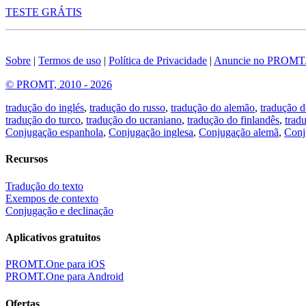
TESTE GRÁTIS
Sobre
|
Termos de uso
|
Política de Privacidade
|
Anuncie no PROMT
© PROMT, 2010 - 2026
tradução do inglés
,
tradução do russo
,
tradução do alemão
,
tradução d
tradução do turco
,
tradução do ucraniano
,
tradução do finlandês
,
trad
Conjugação espanhola
,
Conjugação inglesa
,
Conjugação alemã
,
Conj
Recursos
Tradução do texto
Exempos de contexto
Conjugação e declinação
Aplicativos gratuitos
PROMT.One para iOS
PROMT.One para Android
Ofertas