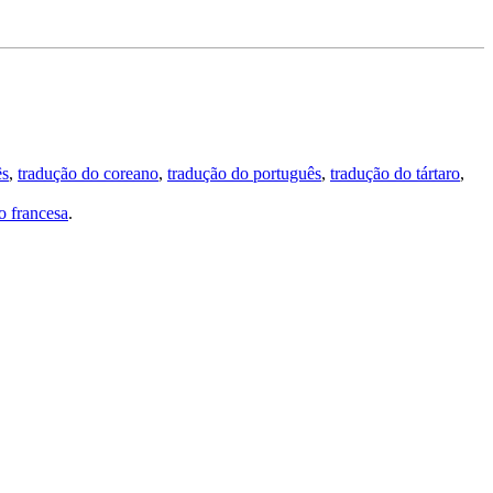
ês
,
tradução do coreano
,
tradução do português
,
tradução do tártaro
,
 francesa
.