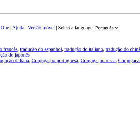
.One
|
Ajuda
|
Versão móvel
|
Select a language
o francês
,
tradução do espanhol
,
tradução do italiano
,
tradução do chin
ução do japonês
ugação italiana
,
Conjugação portuguesa
,
Conjugação russa
,
Conjugação