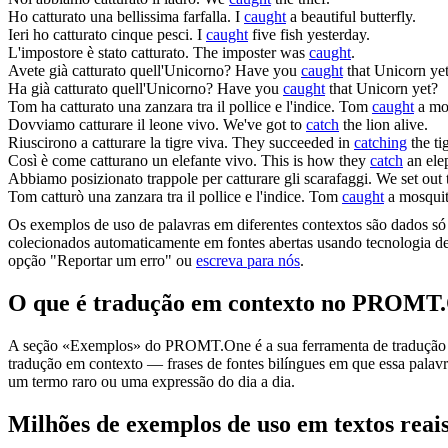
Ho
catturato
una bellissima farfalla.
I
caught
a beautiful butterfly.
Ieri ho
catturato
cinque pesci.
I
caught
five fish yesterday.
L'impostore è stato
catturato
.
The imposter was
caught
.
Avete già
catturato
quell'Unicorno?
Have you
caught
that Unicorn ye
Ha già
catturato
quell'Unicorno?
Have you
caught
that Unicorn yet?
Tom ha
catturato
una zanzara tra il pollice e l'indice.
Tom
caught
a mos
Dovviamo
catturare
il leone vivo.
We've got to
catch
the lion alive.
Riuscirono a
catturare
la tigre viva.
They succeeded in
catching
the tig
Così è come
catturano
un elefante vivo.
This is how they
catch
an elep
Abbiamo posizionato trappole per
catturare
gli scarafaggi.
We set out 
Tom
catturò
una zanzara tra il pollice e l'indice.
Tom
caught
a mosquit
Os exemplos de uso de palavras em diferentes contextos são dados só p
colecionados automaticamente em fontes abertas usando tecnologia de 
opção "Reportar um erro" ou
escreva para nós
.
O que é tradução em contexto no PROMT
A seção «Exemplos» do PROMT.One é a sua ferramenta de tradução em c
tradução em contexto — frases de fontes bilíngues em que essa palavra
um termo raro ou uma expressão do dia a dia.
Milhões de exemplos de uso em textos reai