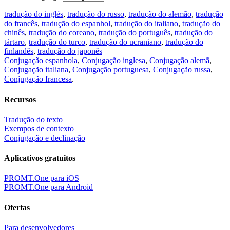
tradução do inglés
,
tradução do russo
,
tradução do alemão
,
tradução
do francês
,
tradução do espanhol
,
tradução do italiano
,
tradução do
chinês
,
tradução do coreano
,
tradução do português
,
tradução do
tártaro
,
tradução do turco
,
tradução do ucraniano
,
tradução do
finlandês
,
tradução do japonês
Conjugação espanhola
,
Conjugação inglesa
,
Conjugação alemã
,
Conjugação italiana
,
Conjugação portuguesa
,
Conjugação russa
,
Conjugação francesa
.
Recursos
Tradução do texto
Exempos de contexto
Conjugação e declinação
Aplicativos gratuitos
PROMT.One para iOS
PROMT.One para Android
Ofertas
Para desenvolvedores