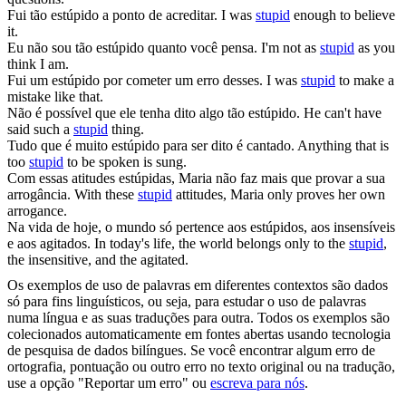
Fui tão
estúpido
a ponto de acreditar.
I was
stupid
enough to believe
it.
Eu não sou tão
estúpido
quanto você pensa.
I'm not as
stupid
as you
think I am.
Fui um
estúpido
por cometer um erro desses.
I was
stupid
to make a
mistake like that.
Não é possível que ele tenha dito algo tão
estúpido
.
He can't have
said such a
stupid
thing.
Tudo que é muito
estúpido
para ser dito é cantado.
Anything that is
too
stupid
to be spoken is sung.
Com essas atitudes
estúpidas
, Maria não faz mais que provar a sua
arrogância.
With these
stupid
attitudes, Maria only proves her own
arrogance.
Na vida de hoje, o mundo só pertence aos
estúpidos
, aos insensíveis
e aos agitados.
In today's life, the world belongs only to the
stupid
,
the insensitive, and the agitated.
Os exemplos de uso de palavras em diferentes contextos são dados
só para fins linguísticos, ou seja, para estudar o uso de palavras
numa língua e as suas traduções para outra. Todos os exemplos são
colecionados automaticamente em fontes abertas usando tecnologia
de pesquisa de dados bilíngues. Se você encontrar algum erro de
ortografia, pontuação ou outro erro no texto original ou na tradução,
use a opção "Reportar um erro" ou
escreva para nós
.