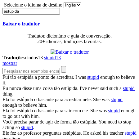
Selecione o idioma de destino
Baixar o tradutor
Tradutor, dicionário e guia de conversação,
20+ idiomas, traduções favoritas.
Traduções:
todos
13
stupid
13
mostrar
Fui tão
estúpida
a ponto de acreditar.
I was
stupid
enough to believe
it.
Eu nunca disse uma coisa tão
estúpida
.
I've never said such a
stupid
thing.
Ela foi
estúpida
o bastante para acreditar nele.
She was
stupid
enough to believe him.
Ela foi
estúpida
o bastante para sair com ele.
She was
stupid
enough
to go out with him.
Você precisa parar de agir de forma tão
estúpida
.
You need to stop
acting so
stupid
.
Ele fez ao professor perguntas
estúpidas
.
He asked his teacher
stupid
questions.