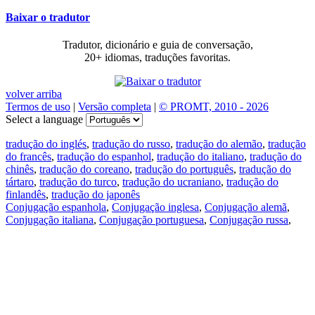
Baixar o tradutor
Tradutor, dicionário e guia de conversação,
20+ idiomas, traduções favoritas.
volver arriba
Termos de uso
|
Versão completa
|
© PROMT, 2010 - 2026
Select a language
tradução do inglés
,
tradução do russo
,
tradução do alemão
,
tradução
do francês
,
tradução do espanhol
,
tradução do italiano
,
tradução do
chinês
,
tradução do coreano
,
tradução do português
,
tradução do
tártaro
,
tradução do turco
,
tradução do ucraniano
,
tradução do
finlandês
,
tradução do japonês
Conjugação espanhola
,
Conjugação inglesa
,
Conjugação alemã
,
Conjugação italiana
,
Conjugação portuguesa
,
Conjugação russa
,
Conjugação francesa
.
Recursos
Tradução do texto
Exempos de contexto
Conjugação e declinação