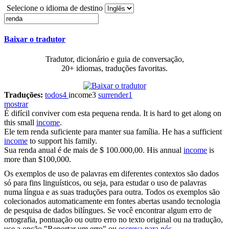
Selecione o idioma de destino
Baixar o tradutor
Tradutor, dicionário e guia de conversação,
20+ idiomas, traduções favoritas.
Traduções:
todos
4
income
3
surrender
1
mostrar
É difícil conviver com esta pequena
renda
.
It is hard to get along on
this small
income
.
Ele tem
renda
suficiente para manter sua família.
He has a sufficient
income
to support his family.
Sua
renda
anual é de mais de $ 100.000,00.
His annual
income
is
more than $100,000.
Os exemplos de uso de palavras em diferentes contextos são dados
só para fins linguísticos, ou seja, para estudar o uso de palavras
numa língua e as suas traduções para outra. Todos os exemplos são
colecionados automaticamente em fontes abertas usando tecnologia
de pesquisa de dados bilíngues. Se você encontrar algum erro de
ortografia, pontuação ou outro erro no texto original ou na tradução,
use a opção "Reportar um erro" ou
escreva para nós
.