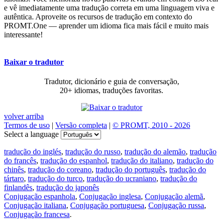
e vê imediatamente uma tradução correta em uma linguagem viva e
autêntica. Aproveite os recursos de tradução em contexto do
PROMT.One — aprender um idioma fica mais fácil e muito mais
interessante!
Baixar o tradutor
Tradutor, dicionário e guia de conversação,
20+ idiomas, traduções favoritas.
volver arriba
Termos de uso
|
Versão completa
|
© PROMT, 2010 - 2026
Select a language
tradução do inglés
,
tradução do russo
,
tradução do alemão
,
tradução
do francês
,
tradução do espanhol
,
tradução do italiano
,
tradução do
chinês
,
tradução do coreano
,
tradução do português
,
tradução do
tártaro
,
tradução do turco
,
tradução do ucraniano
,
tradução do
finlandês
,
tradução do japonês
Conjugação espanhola
,
Conjugação inglesa
,
Conjugação alemã
,
Conjugação italiana
,
Conjugação portuguesa
,
Conjugação russa
,
Conjugação francesa
.