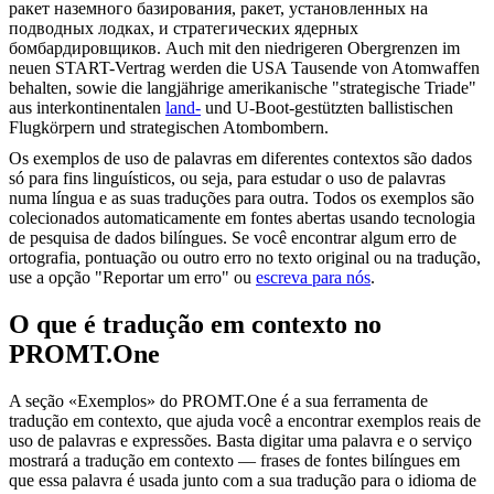
ракет
наземного
базирования, ракет, установленных на
подводных лодках, и стратегических ядерных
бомбардировщиков.
Auch mit den niedrigeren Obergrenzen im
neuen START-Vertrag werden die USA Tausende von Atomwaffen
behalten, sowie die langjährige amerikanische "strategische Triade"
aus interkontinentalen
land-
und U-Boot-gestützten ballistischen
Flugkörpern und strategischen Atombombern.
Os exemplos de uso de palavras em diferentes contextos são dados
só para fins linguísticos, ou seja, para estudar o uso de palavras
numa língua e as suas traduções para outra. Todos os exemplos são
colecionados automaticamente em fontes abertas usando tecnologia
de pesquisa de dados bilíngues. Se você encontrar algum erro de
ortografia, pontuação ou outro erro no texto original ou na tradução,
use a opção "Reportar um erro" ou
escreva para nós
.
O que é tradução em contexto no
PROMT.One
A seção «Exemplos» do PROMT.One é a sua ferramenta de
tradução em contexto, que ajuda você a encontrar exemplos reais de
uso de palavras e expressões. Basta digitar uma palavra e o serviço
mostrará a tradução em contexto — frases de fontes bilíngues em
que essa palavra é usada junto com a sua tradução para o idioma de