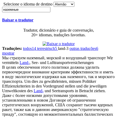
Selecione o idioma de destino
Baixar o tradutor
Tradutor, dicionário e guia de conversação,
20+ idiomas, traduções favoritas.
Traduções:
todos
14
terrestrisch
5
land-
3
outras traduções
6
mostrar
Мы страхуем
наземный
, морской и воздушный транспорт
Wir
vermitteln
Land-
, See- und Lufttransportversicherungen
В целях обеспечения этого политики должны уделить
первоочередное внимание критериям эффективности и иметь
в виду экологические издержки как
наземного
, так и морского
транспорта.
Um dies zu gewährleisten, müssen Politiker
Effizienzkriterien in den Vordergrund stellen und die jeweiligen
Umweltkosten des
Land-
und Seetransports in Betracht ziehen.
Даже с более низкими допустимыми уровнями,
установленными в новом Договоре об ограничении
стратегических вооружений, США сохранит тысячи ядерных
ракет, также как и давнюю американскую "стратегическую
триаду", состоящую из межконтинентальных баллистических