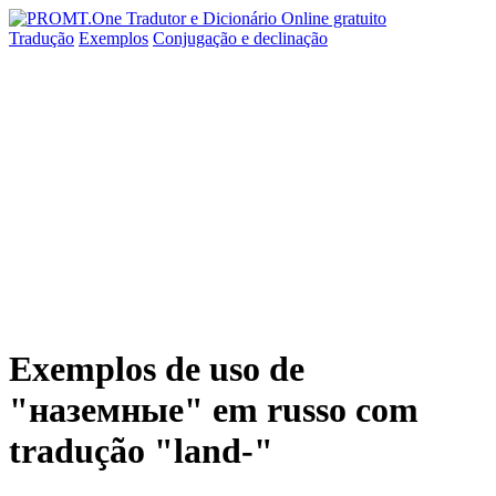
Tradução
Exemplos
Conjugação
e declinação
Exemplos de uso de
"наземные" em russo com
tradução "land-"