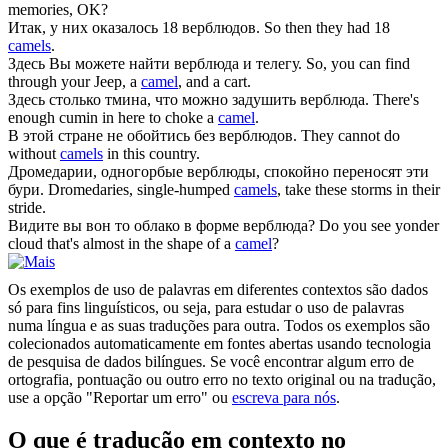
memories, OK?
Итак, у них оказалось 18
верблюдов
.
So then they had 18
camels
.
Здесь Вы можете найти
верблюда
и телегу.
So, you can find
through your Jeep, a
camel
, and a cart.
Здесь столько тмина, что можно задушить
верблюда
.
There's
enough cumin in here to choke a
camel
.
В этой стране не обойтись без
верблюдов
.
They cannot do
without
camels
in this country.
Дромедарии, одногорбые
верблюды
, спокойно переносят эти
бури.
Dromedaries, single-humped
camels
, take these storms in their
stride.
Видите вы вон то облако в форме
верблюда
?
Do you see yonder
cloud that's almost in the shape of a
camel
?
Os exemplos de uso de palavras em diferentes contextos são dados
só para fins linguísticos, ou seja, para estudar o uso de palavras
numa língua e as suas traduções para outra. Todos os exemplos são
colecionados automaticamente em fontes abertas usando tecnologia
de pesquisa de dados bilíngues. Se você encontrar algum erro de
ortografia, pontuação ou outro erro no texto original ou na tradução,
use a opção "Reportar um erro" ou
escreva para nós
.
O que é tradução em contexto no