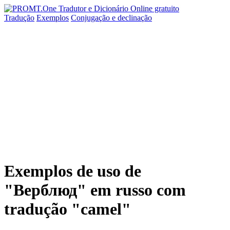
Tradução
Exemplos
Conjugação
e declinação
Exemplos de uso de
"Верблюд" em russo com
tradução "camel"