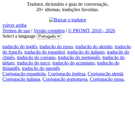
Tradutor, dicionário e guia de conversação,
20+ idiomas, traduções favoritas.
volver arriba
Termos de uso
|
Versão completa
|
© PROMT, 2010 - 2026
Select a language
tradução do inglés
,
tradução do russo
,
tradução do alemão
,
tradução
do francês
,
tradução do espanhol
,
tradução do italiano
,
tradução do
chinês
,
tradução do coreano
,
tradução do português
,
tradução do
tártaro
,
tradução do turco
,
tradução do ucraniano
,
tradução do
finlandês
,
tradução do japonês
Conjugação espanhola
,
Conjugação inglesa
,
Conjugação alemã
,
Conjugação italiana
,
Conjugação portuguesa
,
Conjugação russa
,
Conjugação francesa
.
Recursos
Tradução do texto
Exempos de contexto
Conjugação e declinação
Aplicativos gratuitos