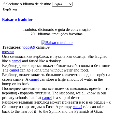
Selecione o idioma de destino
Baixar o tradutor
Tradutor, dicionário e guia de conversação,
20+ idiomas, traduções favoritas.
Traduções:
todos
69
camel
69
mostrar
Она смеялась как
верблюд
, и пукала как ослица.
She laughed
like a
camel
and farted like a donkey.
Верблюд
долгое время может обходиться без воды и без пищи.
The
camel
can go a long time without water and food.
Верблюд
может запасать большое количество воды в горбу на
своей спине.
A
camel
can store a large amount of water in the
hump on its back.
Последнее замечание: мы все знаем со школьных времён, что
верблюд
- корабль пустыни.
The last point, we all know in our
primary schools that that
camel
is a ship of desert.
Раздражительный
верблюд
может привезти нас в её сердце - к
Сфинксу и пирамидам в Гизе.
A grumpy
camel
ride can take us
back to the heart of it - to the Sphinx and the Pyramids at Giza.