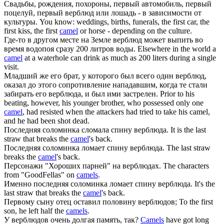
Свадьбы, рождения, похороны, первый автомобиль, первый
поцелуй, первый
верблюд
или лошадь - в зависимости от
культуры.
You know: weddings, births, funerals, the first car, the
first kiss, the first
camel
or horse - depending on the culture.
Где-то в другом месте на Земле
верблюд
может выпить во
время водопоя сразу 200 литров воды.
Elsewhere in the world a
camel
at a waterhole can drink as much as 200 liters during a single
visit.
Младший же его брат, у которого был всего один
верблюд
,
оказал до этого сопротивление нападавшим, когда те стали
забирать его верблюда, и был ими застрелен.
Prior to his
beating, however, his younger brother, who possessed only one
camel
, had resisted when the attackers had tried to take his camel,
and he had been shot dead.
Последняя соломинка сломала спину
верблюда
.
It is the last
straw that breaks the
camel
's back.
Последняя соломинка ломает спину
верблюда
.
The last straw
breaks the
camel
's back.
Персонажи "Хороших парней" на
верблюдах
.
The characters
from "GoodFellas" on
camels
.
Именно последняя соломинка ломает спину
верблюда
.
It's the
last straw that breaks the
camel
's back.
Первому сыну отец оставил половину
верблюдов
;
To the first
son, he left half the
camels
.
У
верблюдов
очень долгая память, так?
Camels
have got long