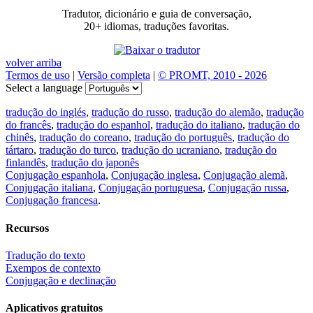
Tradutor, dicionário e guia de conversação,
20+ idiomas, traduções favoritas.
volver arriba
Termos de uso
|
Versão completa
|
© PROMT, 2010 - 2026
Select a language
tradução do inglés
,
tradução do russo
,
tradução do alemão
,
tradução
do francês
,
tradução do espanhol
,
tradução do italiano
,
tradução do
chinês
,
tradução do coreano
,
tradução do português
,
tradução do
tártaro
,
tradução do turco
,
tradução do ucraniano
,
tradução do
finlandês
,
tradução do japonês
Conjugação espanhola
,
Conjugação inglesa
,
Conjugação alemã
,
Conjugação italiana
,
Conjugação portuguesa
,
Conjugação russa
,
Conjugação francesa
.
Recursos
Tradução do texto
Exempos de contexto
Conjugação e declinação
Aplicativos gratuitos