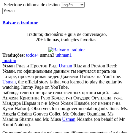
Selecione o idioma de destino
Baixar o tradutor
Tradutor, dicionário e guia de conversação,
20+ idiomas, traduções favoritas.
Traduções:
todos
4
usman
3
uthman
1
mostrar
Усман
Риаз и Престон Рид:
Usman
Riaz and Preston Reed:
Усман
, по официальным данным ты научился играть на
гитаре, просматривая видео Джимми Пэйджа на YouTube.
Usman
, the official story is that you learned to play the guitar by
watching Jimmy Page on YouTube.
наблюдатели от неправительственных организаций: г-жа
Анжела Кристина Гуво Колле, г-н Олударе Огунлана, г-жа
Мандира Шарма и г-н Муса
Усман
Ндамба (от имени г-на
Куми Найдо).
Observers for non-governmental organizations: Ms.
Angela Cristina Gouvea Collet, Mr. Oludare Ogunlana, Ms.
Mandira Sharma and Mr. Musa
Usman
Ndamba (on behalf of Mr.
Kumi Naidoo).
Os exemplos de uso de palavras em diferentes contextos são dados