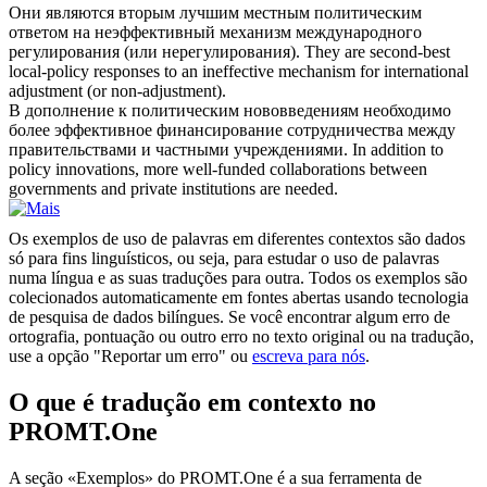
Они являются вторым лучшим местным
политическим
ответом на неэффективный механизм международного
регулирования (или нерегулирования).
They are second-best
local-policy responses to an ineffective mechanism for international
adjustment (or non-adjustment).
В дополнение к
политическим
нововведениям необходимо
более эффективное финансирование сотрудничества между
правительствами и частными учреждениями.
In addition to
policy innovations, more well-funded collaborations between
governments and private institutions are needed.
Os exemplos de uso de palavras em diferentes contextos são dados
só para fins linguísticos, ou seja, para estudar o uso de palavras
numa língua e as suas traduções para outra. Todos os exemplos são
colecionados automaticamente em fontes abertas usando tecnologia
de pesquisa de dados bilíngues. Se você encontrar algum erro de
ortografia, pontuação ou outro erro no texto original ou na tradução,
use a opção "Reportar um erro" ou
escreva para nós
.
O que é tradução em contexto no
PROMT.One
A seção «Exemplos» do PROMT.One é a sua ferramenta de