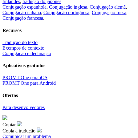
finlandês
,
tradução do japonês
Conjugação espanhola
,
Conjugação inglesa
,
Conjugação alemã
,
Conjugação italiana
,
Conjugação portuguesa
,
Conjugação russa
,
Conjugação francesa
.
Recursos
Tradução do texto
Exempos de contexto
Conjugação e declinação
Aplicativos gratuitos
PROMT.One para iOS
PROMT.One para Android
Ofertas
Para desenvolvedores
Copiar
Copia a tradução
Comunicar um problema