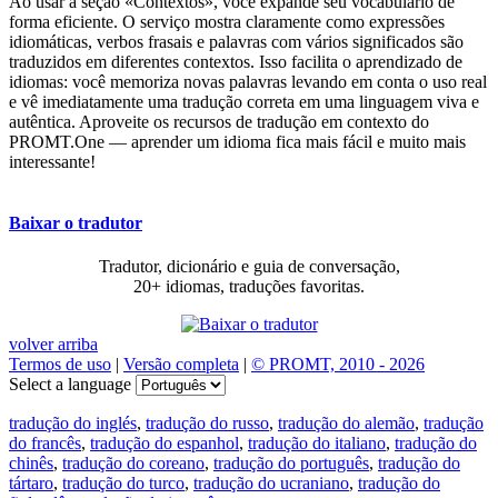
Ao usar a seção «Contextos», você expande seu vocabulário de
forma eficiente. O serviço mostra claramente como expressões
idiomáticas, verbos frasais e palavras com vários significados são
traduzidos em diferentes contextos. Isso facilita o aprendizado de
idiomas: você memoriza novas palavras levando em conta o uso real
e vê imediatamente uma tradução correta em uma linguagem viva e
autêntica. Aproveite os recursos de tradução em contexto do
PROMT.One — aprender um idioma fica mais fácil e muito mais
interessante!
Baixar o tradutor
Tradutor, dicionário e guia de conversação,
20+ idiomas, traduções favoritas.
volver arriba
Termos de uso
|
Versão completa
|
© PROMT, 2010 - 2026
Select a language
tradução do inglés
,
tradução do russo
,
tradução do alemão
,
tradução
do francês
,
tradução do espanhol
,
tradução do italiano
,
tradução do
chinês
,
tradução do coreano
,
tradução do português
,
tradução do
tártaro
,
tradução do turco
,
tradução do ucraniano
,
tradução do