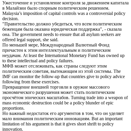
Ужесточение и установление контроля за движением капитала
в Малайзии было спорным
политическим
решением.
Malaysia’s imposition of capital controls was a controversial policy
decision.
"Правительство должно убедиться, что всем
политическим
беженцам была оказана юридическая поддержка", - сказала
она.
The government needs to ensure that all asylum seekers are
offered legal support, she said.
По меньшей мере, Международный Валютный Фонд
причастен к этим интеллектуальным и
политическим
неудачам.
At least the International Monetary Fund has owned up
to these intellectual and policy failures.
МФВ может отслеживать, как страны следуют этим
политическим
советам, вытекающим из этой системы.
The
IMF can monitor the follow-up that countries give to policy advice
following from these exercises.
Превращение внешней торговли в оружие массового
экономического разрушения может стать
политическим
просчётом эпических масштабов.
Turning trade into a weapon of
mass economic destruction could be a policy blunder of epic
proportions.
Но важный недостаток его аргументов в том, что он уделяет
мало внимания
политическим
инновациям.
But an important
limitation of his argument is that it gives short shrift to policy
innovation.