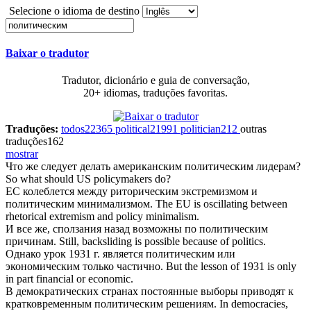
Selecione o idioma de destino
Baixar o tradutor
Tradutor, dicionário e guia de conversação,
20+ idiomas, traduções favoritas.
Traduções:
todos
22365
political
21991
politician
212
outras
traduções
162
mostrar
Что же следует делать американским
политическим
лидерам?
So what should US policymakers do?
ЕС колеблется между риторическим экстремизмом и
политическим
минимализмом.
The EU is oscillating between
rhetorical extremism and policy minimalism.
И все же, сползания назад возможны по
политическим
причинам.
Still, backsliding is possible because of politics.
Однако урок 1931 г. является
политическим
или
экономическим только частично.
But the lesson of 1931 is only
in part financial or economic.
В демократических странах постоянные выборы приводят к
кратковременным
политическим
решениям.
In democracies,