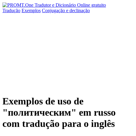
Tradução
Exemplos
Conjugação
e declinação
Exemplos de uso de
"политическим" em russo
com tradução para o inglês