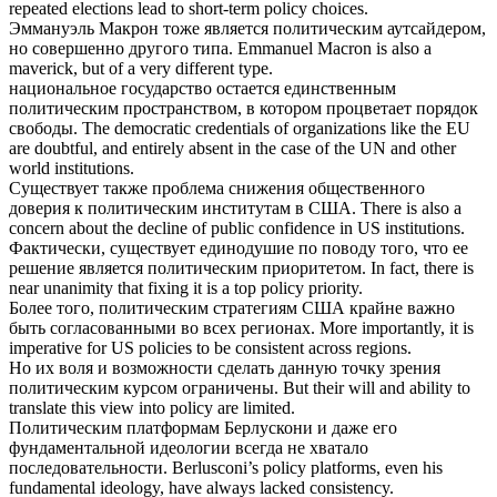
repeated elections lead to short-term policy choices.
Эммануэль Макрон тоже является
политическим
аутсайдером,
но совершенно другого типа.
Emmanuel Macron is also a
maverick, but of a very different type.
национальное государство остается единственным
политическим
пространством, в котором процветает порядок
свободы.
The democratic credentials of organizations like the EU
are doubtful, and entirely absent in the case of the UN and other
world institutions.
Существует также проблема снижения общественного
доверия к
политическим
институтам в США.
There is also a
concern about the decline of public confidence in US institutions.
Фактически, существует единодушие по поводу того, что ее
решение является
политическим
приоритетом.
In fact, there is
near unanimity that fixing it is a top policy priority.
Более того,
политическим
стратегиям США крайне важно
быть согласованными во всех регионах.
More importantly, it is
imperative for US policies to be consistent across regions.
Но их воля и возможности сделать данную точку зрения
политическим
курсом ограничены.
But their will and ability to
translate this view into policy are limited.
Политическим
платформам Берлускони и даже его
фундаментальной идеологии всегда не хватало
последовательности.
Berlusconi’s policy platforms, even his
fundamental ideology, have always lacked consistency.