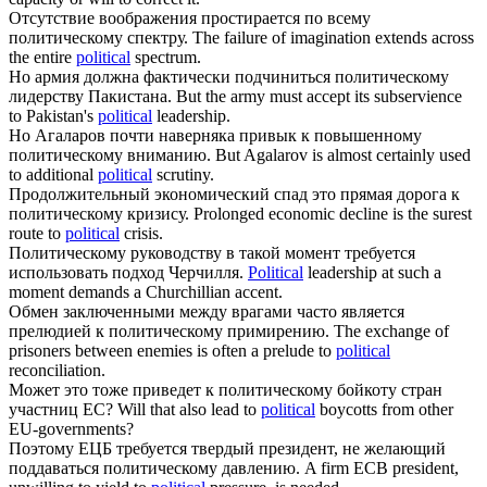
Отсутствие воображения простирается по всему
политическому
спектру.
The failure of imagination extends across
the entire
political
spectrum.
Но армия должна фактически подчиниться
политическому
лидерству Пакистана.
But the army must accept its subservience
to Pakistan's
political
leadership.
Но Агаларов почти наверняка привык к повышенному
политическому
вниманию.
But Agalarov is almost certainly used
to additional
political
scrutiny.
Продолжительный экономический спад это прямая дорога к
политическому
кризису.
Prolonged economic decline is the surest
route to
political
crisis.
Политическому
руководству в такой момент требуется
использовать подход Черчилля.
Political
leadership at such a
moment demands a Churchillian accent.
Обмен заключенными между врагами часто является
прелюдией к
политическому
примирению.
The exchange of
prisoners between enemies is often a prelude to
political
reconciliation.
Может это тоже приведет к
политическому
бойкоту стран
участниц ЕС?
Will that also lead to
political
boycotts from other
EU-governments?
Поэтому ЕЦБ требуется твердый президент, не желающий
поддаваться
политическому
давлению.
A firm ECB president,