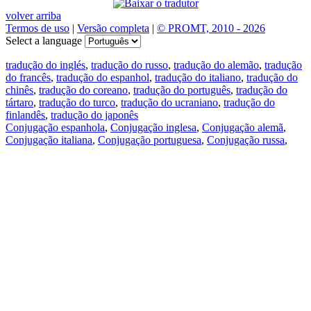
volver arriba
Termos de uso
|
Versão completa
|
© PROMT, 2010 - 2026
Select a language
tradução do inglés
,
tradução do russo
,
tradução do alemão
,
tradução
do francês
,
tradução do espanhol
,
tradução do italiano
,
tradução do
chinês
,
tradução do coreano
,
tradução do português
,
tradução do
tártaro
,
tradução do turco
,
tradução do ucraniano
,
tradução do
finlandês
,
tradução do japonês
Conjugação espanhola
,
Conjugação inglesa
,
Conjugação alemã
,
Conjugação italiana
,
Conjugação portuguesa
,
Conjugação russa
,
Conjugação francesa
.
Recursos
Tradução do texto
Exempos de contexto
Conjugação e declinação
Aplicativos gratuitos
PROMT.One para iOS
PROMT.One para Android