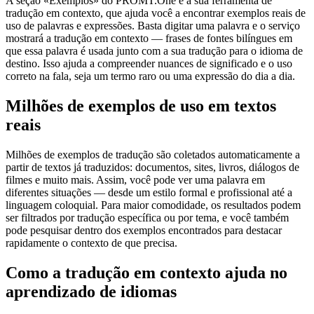
A seção «Exemplos» do PROMT.One é a sua ferramenta de
tradução em contexto, que ajuda você a encontrar exemplos reais de
uso de palavras e expressões. Basta digitar uma palavra e o serviço
mostrará a tradução em contexto — frases de fontes bilíngues em
que essa palavra é usada junto com a sua tradução para o idioma de
destino. Isso ajuda a compreender nuances de significado e o uso
correto na fala, seja um termo raro ou uma expressão do dia a dia.
Milhões de exemplos de uso em textos
reais
Milhões de exemplos de tradução são coletados automaticamente a
partir de textos já traduzidos: documentos, sites, livros, diálogos de
filmes e muito mais. Assim, você pode ver uma palavra em
diferentes situações — desde um estilo formal e profissional até a
linguagem coloquial. Para maior comodidade, os resultados podem
ser filtrados por tradução específica ou por tema, e você também
pode pesquisar dentro dos exemplos encontrados para destacar
rapidamente o contexto de que precisa.
Como a tradução em contexto ajuda no
aprendizado de idiomas