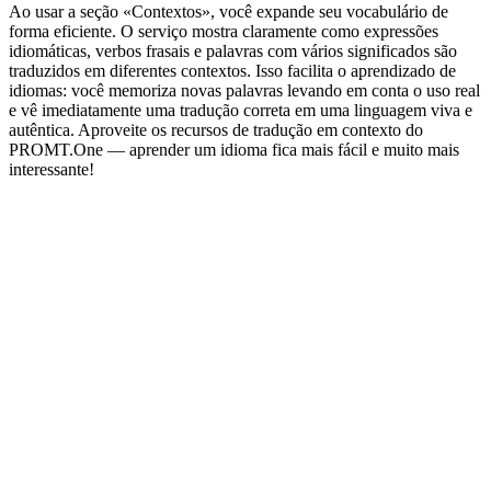
Ao usar a seção «Contextos», você expande seu vocabulário de
forma eficiente. O serviço mostra claramente como expressões
idiomáticas, verbos frasais e palavras com vários significados são
traduzidos em diferentes contextos. Isso facilita o aprendizado de
idiomas: você memoriza novas palavras levando em conta o uso real
e vê imediatamente uma tradução correta em uma linguagem viva e
autêntica. Aproveite os recursos de tradução em contexto do
PROMT.One — aprender um idioma fica mais fácil e muito mais
interessante!