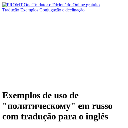
Tradução
Exemplos
Conjugação
e declinação
Exemplos de uso de
"политическому" em russo
com tradução para o inglês