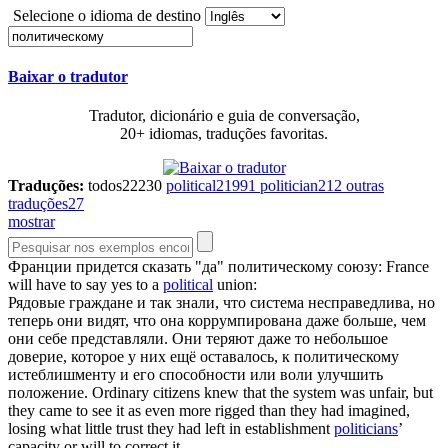
Selecione o idioma de destino
Baixar o tradutor
Tradutor, dicionário e guia de conversação,
20+ idiomas, traduções favoritas.
Traduções:
todos
22230
political
21991
politician
212
outras
traduções
27
mostrar
Франции придется сказать "да"
политическому
союзу:
France
will have to say yes to a
political
union:
Рядовые граждане и так знали, что система несправедлива, но
теперь они видят, что она коррумпирована даже больше, чем
они себе представляли. Они теряют даже то небольшое
доверие, которое у них ещё оставалось, к
политическому
истеблишменту и его способности или воли улучшить
положение.
Ordinary citizens knew that the system was unfair, but
they came to see it as even more rigged than they had imagined,
losing what little trust they had left in establishment
politicians
’
capacity or will to correct it.