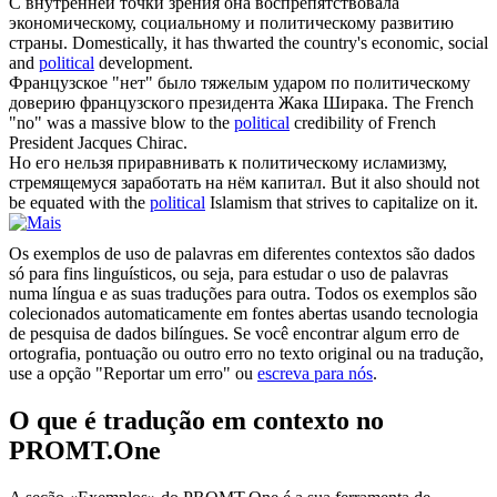
С внутренней точки зрения она воспрепятствовала
экономическому, социальному и
политическому
развитию
страны.
Domestically, it has thwarted the country's economic, social
and
political
development.
Французское "нет" было тяжелым ударом по
политическому
доверию французского президента Жака Ширака.
The French
"no" was a massive blow to the
political
credibility of French
President Jacques Chirac.
Но его нельзя приравнивать к
политическому
исламизму,
стремящемуся заработать на нём капитал.
But it also should not
be equated with the
political
Islamism that strives to capitalize on it.
Os exemplos de uso de palavras em diferentes contextos são dados
só para fins linguísticos, ou seja, para estudar o uso de palavras
numa língua e as suas traduções para outra. Todos os exemplos são
colecionados automaticamente em fontes abertas usando tecnologia
de pesquisa de dados bilíngues. Se você encontrar algum erro de
ortografia, pontuação ou outro erro no texto original ou na tradução,
use a opção "Reportar um erro" ou
escreva para nós
.
O que é tradução em contexto no
PROMT.One