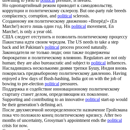
unwilling to yield to
political
pressure, is needed.
Но однопартийный режим приводит к самодовольству,
коррупции и
политическому
склерозу.
But one-party rule breeds
complacency, corruption, and
political
sclerosis.
Созданному им
политическому
движению «Вперёд!» (En
Marche!) всего лишь один год.
His
political
movement, En
Marche!, is only a year old.
США следует отступить и позволить
политическому
процессу
Пакистана идти своим чередом.
The US needs to take a step
back and let Pakistan's
political
process proceed naturally.
Законодатели не только люди; они также подвержены
бюрократии и
политическому
влиянию.
Regulators are not only
human; they are also bureaucratic and subject to
political
influences.
Насладившись несколькими днями трепки Бушу, Индия вновь
покорилась предвыборному
политическому
давлению.
Having
enjoyed a few days of Bush-bashing, India got on with the job of
bowing to pre-election
political
pressures.
Поддержка и содействие инновационному
политическому
стартапу станет делом, определяющим их поколение.
Supporting and contributing to an innovative
political
start-up would
be their generation’s defining act.
После двухмесячной неопределенности назначение Гройсмана
пока что положило конец
политическому
кризису.
After two
months of uncertainty, Grosyman’s appointment ends the
political
crisis for now.