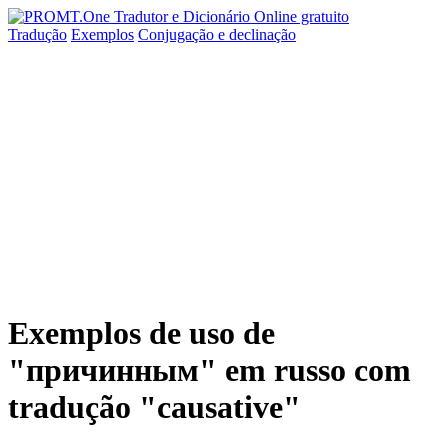
Tradução
Exemplos
Conjugação
e declinação
Exemplos de uso de
"причинным" em russo com
tradução "causative"