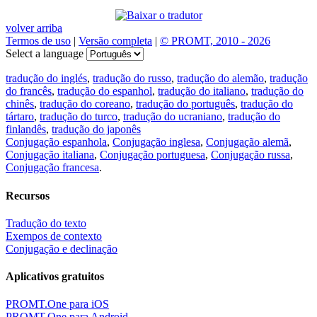
volver arriba
Termos de uso
|
Versão completa
|
© PROMT, 2010 - 2026
Select a language
tradução do inglés
,
tradução do russo
,
tradução do alemão
,
tradução
do francês
,
tradução do espanhol
,
tradução do italiano
,
tradução do
chinês
,
tradução do coreano
,
tradução do português
,
tradução do
tártaro
,
tradução do turco
,
tradução do ucraniano
,
tradução do
finlandês
,
tradução do japonês
Conjugação espanhola
,
Conjugação inglesa
,
Conjugação alemã
,
Conjugação italiana
,
Conjugação portuguesa
,
Conjugação russa
,
Conjugação francesa
.
Recursos
Tradução do texto
Exempos de contexto
Conjugação e declinação
Aplicativos gratuitos
PROMT.One para iOS
PROMT.One para Android