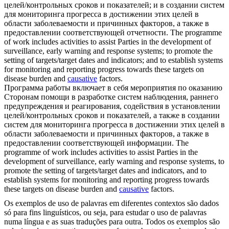
целей/контрольных сроков и показателей; и в создании систем
для мониторинга прогресса в достижении этих целей в
области заболеваемости и
причинных
факторов, а также в
предоставлении соответствующей отчетности.
The programme
of work includes activities to assist Parties in the development of
surveillance, early warning and response systems; to promote the
setting of targets/target dates and indicators; and to establish systems
for monitoring and reporting progress towards these targets on
disease burden and
causative
factors.
Программа работы включает в себя мероприятия по оказанию
Сторонам помощи в разработке систем наблюдения, раннего
предупреждения и реагирования, содействия в установлении
целей/контрольных сроков и показателей, а также в создании
систем для мониторинга прогресса в достижении этих целей в
области заболеваемости и
причинных
факторов, а также в
предоставлении соответствующей информации.
The
programme of work includes activities to assist Parties in the
development of surveillance, early warning and response systems, to
promote the setting of targets/target dates and indicators, and to
establish systems for monitoring and reporting progress towards
these targets on disease burden and
causative
factors.
Os exemplos de uso de palavras em diferentes contextos são dados
só para fins linguísticos, ou seja, para estudar o uso de palavras
numa língua e as suas traduções para outra. Todos os exemplos são