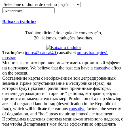
Selecione o idioma de destino
Baixar o tradutor
Tradutor, dicionário e guia de conversação,
20+ idiomas, traduções favoritas.
Traduções:
todos
47
causal
40
causative
6
outras traduções
1
mostrar
Мы полагаем, что прошлое может иметь
причинный
эффект
на настоящее.
We believe that the past can have a
causative
effect
on the present.
Составление карты с изображением зон деградированных
земель в Ираке (опустынивание в Республике Ирак), на
которой будут указаны различные
причинные
факторы,
степень деградации и " горячие " районы, которые требуют
принятия незамедлительных мер.
Production of a map showing
areas of degraded land in Iraq (desertification in the Republic of
Iraq), which will indicate the various
causative
factors, the severity
of degradation, and “hot” areas requiring immediate treatment;
Необходима надежная система медико-санитарного надзора, с
тем чтобы Департамент мог более эффективно определять