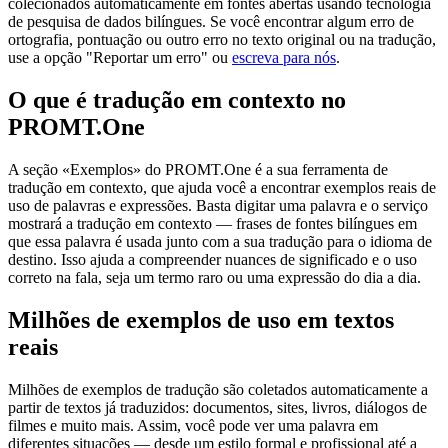
colecionados automaticamente em fontes abertas usando tecnologia
de pesquisa de dados bilíngues. Se você encontrar algum erro de
ortografia, pontuação ou outro erro no texto original ou na tradução,
use a opção "Reportar um erro" ou
escreva para nós
.
O que é tradução em contexto no
PROMT.One
A seção «Exemplos» do PROMT.One é a sua ferramenta de
tradução em contexto, que ajuda você a encontrar exemplos reais de
uso de palavras e expressões. Basta digitar uma palavra e o serviço
mostrará a tradução em contexto — frases de fontes bilíngues em
que essa palavra é usada junto com a sua tradução para o idioma de
destino. Isso ajuda a compreender nuances de significado e o uso
correto na fala, seja um termo raro ou uma expressão do dia a dia.
Milhões de exemplos de uso em textos
reais
Milhões de exemplos de tradução são coletados automaticamente a
partir de textos já traduzidos: documentos, sites, livros, diálogos de
filmes e muito mais. Assim, você pode ver uma palavra em
diferentes situações — desde um estilo formal e profissional até a