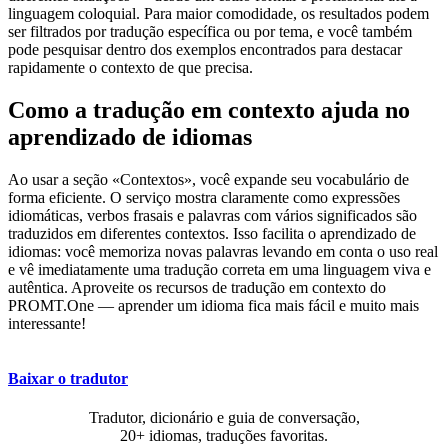
linguagem coloquial. Para maior comodidade, os resultados podem
ser filtrados por tradução específica ou por tema, e você também
pode pesquisar dentro dos exemplos encontrados para destacar
rapidamente o contexto de que precisa.
Como a tradução em contexto ajuda no
aprendizado de idiomas
Ao usar a seção «Contextos», você expande seu vocabulário de
forma eficiente. O serviço mostra claramente como expressões
idiomáticas, verbos frasais e palavras com vários significados são
traduzidos em diferentes contextos. Isso facilita o aprendizado de
idiomas: você memoriza novas palavras levando em conta o uso real
e vê imediatamente uma tradução correta em uma linguagem viva e
autêntica. Aproveite os recursos de tradução em contexto do
PROMT.One — aprender um idioma fica mais fácil e muito mais
interessante!
Baixar o tradutor
Tradutor, dicionário e guia de conversação,
20+ idiomas, traduções favoritas.