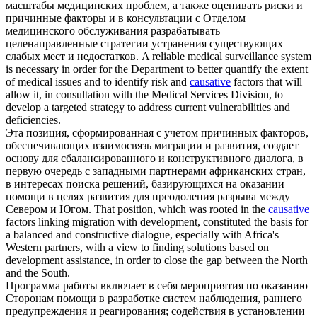
масштабы медицинских проблем, а также оценивать риски и
причинные
факторы и в консультации с Отделом
медицинского обслуживания разрабатывать
целенаправленные стратегии устранения существующих
слабых мест и недостатков.
A reliable medical surveillance system
is necessary in order for the Department to better quantify the extent
of medical issues and to identify risk and
causative
factors that will
allow it, in consultation with the Medical Services Division, to
develop a targeted strategy to address current vulnerabilities and
deficiencies.
Эта позиция, сформированная с учетом
причинных
факторов,
обеспечивающих взаимосвязь миграции и развития, создает
основу для сбалансированного и конструктивного диалога, в
первую очередь с западными партнерами африканских стран,
в интересах поиска решений, базирующихся на оказании
помощи в целях развития для преодоления разрыва между
Севером и Югом.
That position, which was rooted in the
causative
factors linking migration with development, constituted the basis for
a balanced and constructive dialogue, especially with Africa's
Western partners, with a view to finding solutions based on
development assistance, in order to close the gap between the North
and the South.
Программа работы включает в себя мероприятия по оказанию
Сторонам помощи в разработке систем наблюдения, раннего
предупреждения и реагирования; содействия в установлении