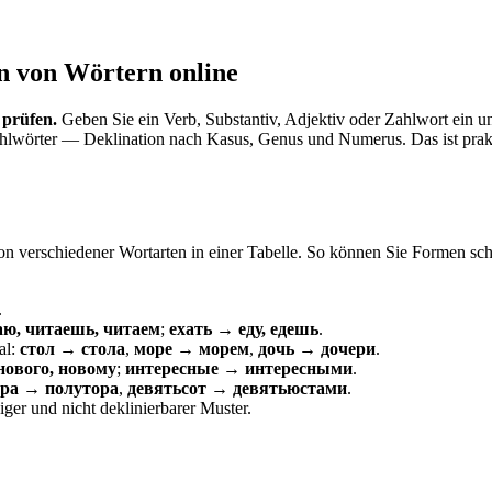
n von Wörtern online
 prüfen.
Geben Sie ein Verb, Substantiv, Adjektiv oder Zahlwort ein u
hlwörter — Deklination nach Kasus, Genus und Numerus. Das ist prakt
on verschiedener Wortarten in einer Tabelle. So können Sie Formen schn
.
аю, читаешь, читаем
;
ехать → еду, едешь
.
al:
стол → стола
,
море → морем
,
дочь → дочери
.
ового, новому
;
интересные → интересными
.
ра → полутора
,
девятьсот → девятьюстами
.
ger und nicht deklinierbarer Muster.