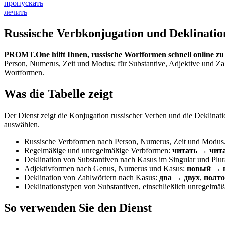
пропускать
лечить
Russische Verbkonjugation und Deklinatio
PROMT.One hilft Ihnen, russische Wortformen schnell online zu
Person, Numerus, Zeit und Modus; für Substantive, Adjektive und Za
Wortformen.
Was die Tabelle zeigt
Der Dienst zeigt die Konjugation russischer Verben und die Deklinati
auswählen.
Russische Verbformen nach Person, Numerus, Zeit und Modus
Regelmäßige und unregelmäßige Verbformen:
читать → чит
Deklination von Substantiven nach Kasus im Singular und Plur
Adjektivformen nach Genus, Numerus und Kasus:
новый → н
Deklination von Zahlwörtern nach Kasus:
два → двух
,
полто
Deklinationstypen von Substantiven, einschließlich unregelmäßi
So verwenden Sie den Dienst