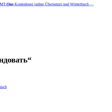
MT.
One
Kostenloser online Übersetzer und Wörterbuch
ендовать“
isch