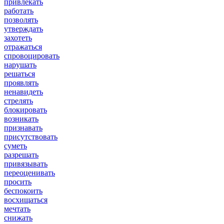
привлекать
работать
позволять
утверждать
захотеть
отражаться
спровоцировать
нарушать
решаться
проявлять
ненавидеть
стрелять
блокировать
возникать
признавать
присутствовать
суметь
разрешать
привязывать
переоценивать
просить
беспокоить
восхищаться
мечтать
снижать