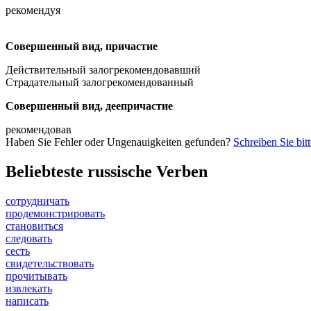
рекомендуя
Совершенный вид, причастие
Действительный залог
рекомендовавший
Страдательный залог
рекомендованный
Совершенный вид, деепричастие
рекомендовав
Haben Sie Fehler oder Ungenauigkeiten gefunden?
Schreiben Sie bit
Beliebteste russische Verben
сотрудничать
продемонстрировать
становиться
следовать
сесть
свидетельствовать
прочитывать
извлекать
написать