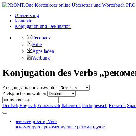
PRO
Übersetzung
Kontexte
Konjugation
und Deklination
Feedback
Hilfe
Apps laden
Werbung
Konjugation des Verbs „реком
Ausgangssprache auswählen
Zielsprache auswählen
Deutsch
Englisch
Französisch
Italienisch
Portugiesisch
Russisch
Span
рекомендовать,
Verb
рекомендую / рекомендуешь / рекомендуют