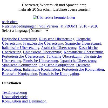
Übersetzer, Wörterbuch und Sprachführer,
mehr als 20 Sprachen, Lieblingsübersetzungen
nach oben
Nutzungsbedingungen
|
Voll Version
|
© PROMT, 2010 - 2026
Select a language
Englische Übersetzung
,
Russische Übersetzung
,
Deutsche
Übersetzung
,
Französische Übersetzung
,
Spanische Übersetzung
,
Italienische Übersetzung
,
Arabische Übersetzung
,
Kasachische
Übersetzung
,
Chinesische Übersetzung
,
Koreanische Übersetzung
,
Portugiesische Übersetzung
,
Türkische Übersetzung
,
Ukrainische
Übersetzung
,
Finnische Übersetzung
,
Japanische Übersetzung
Spanische Konjugation
,
Englische Konjugation
,
Deutsche
Konjugation
,
Italienische Konjugation
,
Portugiesische Konjugation
,
Russische Konjugation
,
Französische Konjugation
.
Funktionen
Textübersetzung
Kontextbeispiele
Konjugation und Deklination