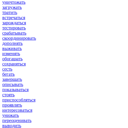
уничтожать
загружать
тратить
встречаться
зарождаться
тестировать
срабатывать
скоординировать
дополнять
выживать
изменять
обогащать
сохраняться
сесть
бегать
завершать
описывать
показываться
стоять
приспособляться
проявлять
интересоваться
унижать
переоценивать
выводить