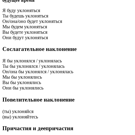
будущее время
Я буду уклоняться
Ты будешь уклоняться
Он/она/оно будет уклоняться
Мы будем уклоняться
Вы будете уклоняться
Они будут уклоняться
Сослагательное наклонение
Я бы уклонялся / уклонялась
Ты бы уклонялся / уклонялась
Он/она бы уклонялся / уклонялась
Мы бы уклонялись
Вы бы уклонялись
Они бы уклонялись
Повелительное наклонение
(ты) уклоняйся
(вы) уклоняйтесь
Причастия и деепричастия