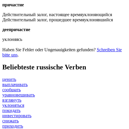
причастие
Действительный залог, настоящее время
уклоняющийся
Действительный залог, прошедшее время
уклонявшийся
деепричастие
уклоняясь
Haben Sie Fehler oder Ungenauigkeiten gefunden?
Schreiben Sie
bitte uns
.
Beliebteste russische Verben
ценить
выплачивать
сообщать
уравновешивать
взглянуть
уклоняться
покидать
инвестировать
снижать
приходить