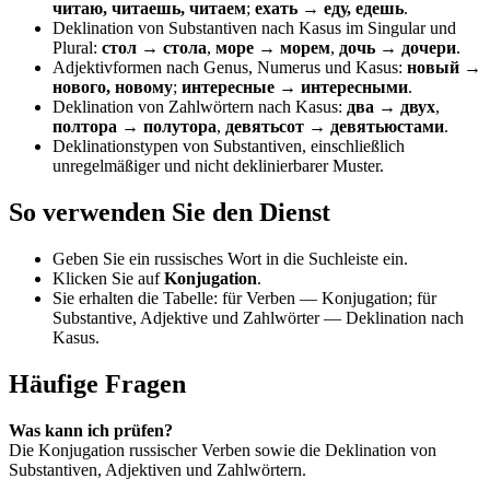
читаю, читаешь, читаем
;
ехать → еду, едешь
.
Deklination von Substantiven nach Kasus im Singular und
Plural:
стол → стола
,
море → морем
,
дочь → дочери
.
Adjektivformen nach Genus, Numerus und Kasus:
новый →
нового, новому
;
интересные → интересными
.
Deklination von Zahlwörtern nach Kasus:
два → двух
,
полтора → полутора
,
девятьсот → девятьюстами
.
Deklinationstypen von Substantiven, einschließlich
unregelmäßiger und nicht deklinierbarer Muster.
So verwenden Sie den Dienst
Geben Sie ein russisches Wort in die Suchleiste ein.
Klicken Sie auf
Konjugation
.
Sie erhalten die Tabelle: für Verben — Konjugation; für
Substantive, Adjektive und Zahlwörter — Deklination nach
Kasus.
Häufige Fragen
Was kann ich prüfen?
Die Konjugation russischer Verben sowie die Deklination von
Substantiven, Adjektiven und Zahlwörtern.