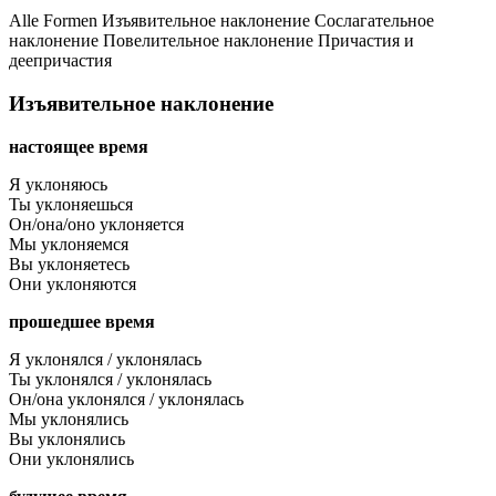
Alle Formen
Изъявительное наклонение
Сослагательное
наклонение
Повелительное наклонение
Причастия и
деепричастия
Изъявительное наклонение
настоящее время
Я уклоняюсь
Ты уклоняешься
Он/она/оно уклоняется
Мы уклоняемся
Вы уклоняетесь
Они уклоняются
прошедшее время
Я уклонялся / уклонялась
Ты уклонялся / уклонялась
Он/она уклонялся / уклонялась
Мы уклонялись
Вы уклонялись
Они уклонялись