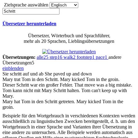
Zielsprache auswählen
Übersetzer herunterladen
Übersetzer, Wörterbuch und Sprachführer,
mehr als 20 Sprachen, Lieblingsübersetzungen
Übersetzungen:
alle
25
step
16
walk
2
footstep
1
pace
1
andere
Übersetzungen
5
einblenden
Sie
schritt
auf und ab
She paved up and down
Mary trat Tom in den
Schritt
.
Mary kicked Tom in the groin.
Dieser
Schritt
war ein großer Fehler.
That move was a big mistake.
Tom kann nicht mit Mary
Schritt
halten.
Tom can't keep up with
Mary.
Mary hat Tom in den
Schritt
getreten.
Mary kicked Tom in the
groin.
Beispiele für den Wortgebrauch in verschiedenen Kontexten werden
ausschließlich zu linguistischen Zwecken bereitgestellt, d. h. um den
Wortgebrauch in einer Sprache und Varianten ihrer Übersetzung in
eine andere zu untersuchen. Alle Beispiele werden automatisch aus
offenen Quellen mit Hilfe einer zweisprachigen Suchtechnologie