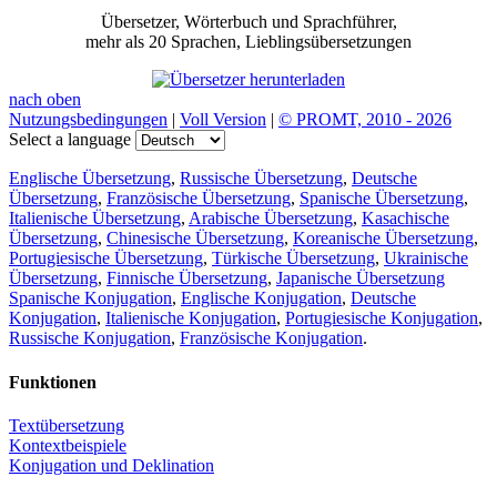
Übersetzer, Wörterbuch und Sprachführer,
mehr als 20 Sprachen, Lieblingsübersetzungen
nach oben
Nutzungsbedingungen
|
Voll Version
|
© PROMT, 2010 - 2026
Select a language
Englische Übersetzung
,
Russische Übersetzung
,
Deutsche
Übersetzung
,
Französische Übersetzung
,
Spanische Übersetzung
,
Italienische Übersetzung
,
Arabische Übersetzung
,
Kasachische
Übersetzung
,
Chinesische Übersetzung
,
Koreanische Übersetzung
,
Portugiesische Übersetzung
,
Türkische Übersetzung
,
Ukrainische
Übersetzung
,
Finnische Übersetzung
,
Japanische Übersetzung
Spanische Konjugation
,
Englische Konjugation
,
Deutsche
Konjugation
,
Italienische Konjugation
,
Portugiesische Konjugation
,
Russische Konjugation
,
Französische Konjugation
.
Funktionen
Textübersetzung
Kontextbeispiele
Konjugation und Deklination