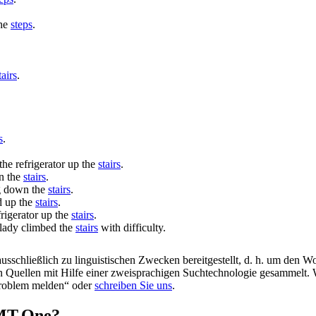
the
steps
.
tairs
.
s
.
he refrigerator up the
stairs
.
n the
stairs
.
g down the
stairs
.
ed up the
stairs
.
rigerator up the
stairs
.
lady climbed the
stairs
with difficulty.
schließlich zu linguistischen Zwecken bereitgestellt, d. h. um den Wo
en Quellen mit Hilfe einer zweisprachigen Suchtechnologie gesammelt. 
„Problem melden“ oder
schreiben Sie uns
.
OMT.One?