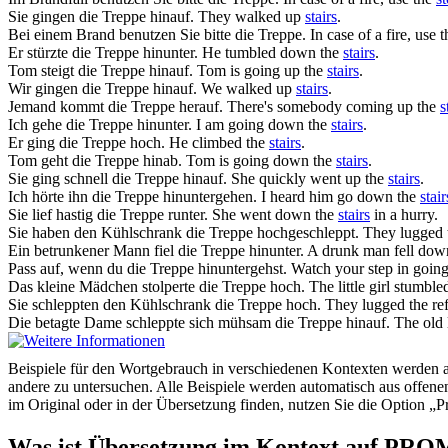
Sie gingen die
Treppe
hinauf.
They walked up
stairs
.
Bei einem Brand benutzen Sie bitte die
Treppe
.
In case of a fire, use 
Er stürzte die
Treppe
hinunter.
He tumbled down the
stairs
.
Tom steigt die
Treppe
hinauf.
Tom is going up the
stairs
.
Wir gingen die
Treppe
hinauf.
We walked up
stairs
.
Jemand kommt die
Treppe
herauf.
There's somebody coming up the
s
Ich gehe die
Treppe
hinunter.
I am going down the
stairs
.
Er ging die
Treppe
hoch.
He climbed the
stairs
.
Tom geht die
Treppe
hinab.
Tom is going down the
stairs
.
Sie ging schnell die
Treppe
hinauf.
She quickly went up the
stairs
.
Ich hörte ihn die
Treppe
hinuntergehen.
I heard him go down the
stair
Sie lief hastig die
Treppe
runter.
She went down the
stairs
in a hurry.
Sie haben den Kühlschrank die
Treppe
hochgeschleppt.
They lugged t
Ein betrunkener Mann fiel die
Treppe
hinunter.
A drunk man fell dow
Pass auf, wenn du die
Treppe
hinuntergehst.
Watch your step in goin
Das kleine Mädchen stolperte die
Treppe
hoch.
The little girl stumbl
Sie schleppten den Kühlschrank die
Treppe
hoch.
They lugged the ref
Die betagte Dame schleppte sich mühsam die
Treppe
hinauf.
The old 
Beispiele für den Wortgebrauch in verschiedenen Kontexten werden aus
andere zu untersuchen. Alle Beispiele werden automatisch aus offen
im Original oder in der Übersetzung finden, nutzen Sie die Option 
Was ist Übersetzung im Kontext auf PR