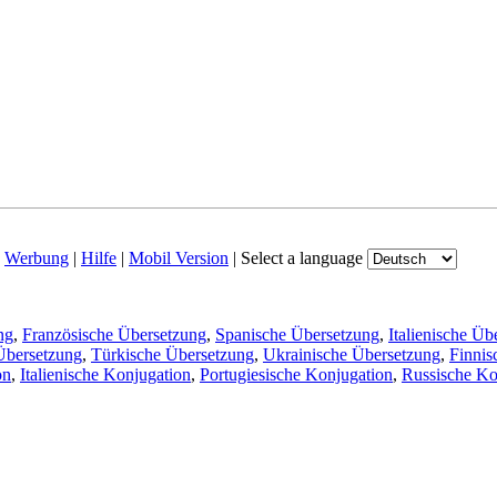
|
Werbung
|
Hilfe
|
Mobil Version
|
Select a language
ng
,
Französische Übersetzung
,
Spanische Übersetzung
,
Italienische Üb
Übersetzung
,
Türkische Übersetzung
,
Ukrainische Übersetzung
,
Finnis
on
,
Italienische Konjugation
,
Portugiesische Konjugation
,
Russische Ko