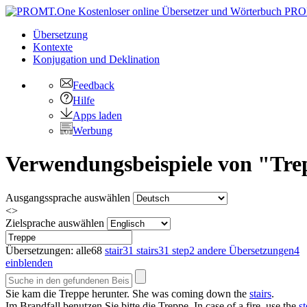
PRO
Übersetzung
Kontexte
Konjugation
und Deklination
Feedback
Hilfe
Apps laden
Werbung
Verwendungsbeispiele von "Tre
Ausgangssprache auswählen
<>
Zielsprache auswählen
Übersetzungen:
alle
68
stair
31
stairs
31
step
2
andere Übersetzungen
4
einblenden
Sie kam die
Treppe
herunter.
She was coming down the
stairs
.
Im Brandfall benutzen Sie bitte die
Treppe
.
In case of a fire, use the
s