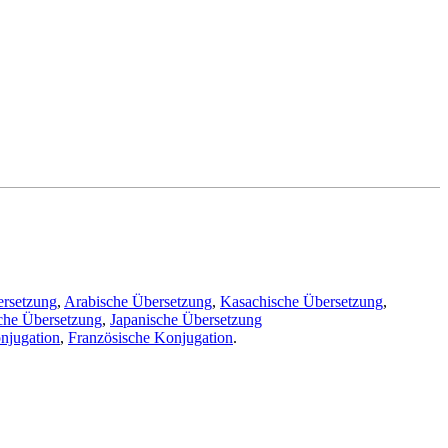
ersetzung
,
Arabische Übersetzung
,
Kasachische Übersetzung
,
che Übersetzung
,
Japanische Übersetzung
njugation
,
Französische Konjugation
.