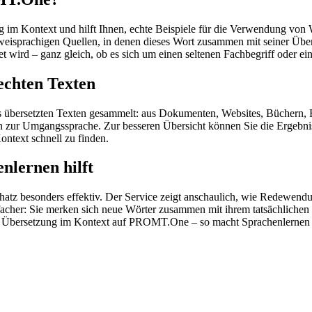
im Kontext und hilft Ihnen, echte Beispiele für die Verwendung von 
zweisprachigen Quellen, in denen dieses Wort zusammen mit seiner Übe
wird – ganz gleich, ob es sich um einen seltenen Fachbegriff oder ein
echten Texten
s übersetzten Texten gesammelt: aus Dokumenten, Websites, Büchern, 
 hin zur Umgangssprache. Zur besseren Übersicht können Sie die Ergebn
ontext schnell zu finden.
nlernen hilft
hatz besonders effektiv. Der Service zeigt anschaulich, wie Redewen
her: Sie merken sich neue Wörter zusammen mit ihrem tatsächlichen G
der Übersetzung im Kontext auf PROMT.One – so macht Sprachenlernen