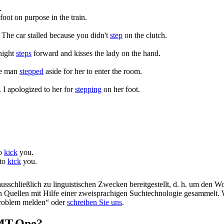
.
oot on purpose in the train.
The car stalled because you didn't
step
on the clutch.
night
steps
forward and kisses the lady on the hand.
e man
stepped
aside for her to enter the room.
.
I apologized to her for
stepping
on her foot.
to
kick
you.
 to
kick
you.
schließlich zu linguistischen Zwecken bereitgestellt, d. h. um den Wo
en Quellen mit Hilfe einer zweisprachigen Suchtechnologie gesammelt. 
„Problem melden“ oder
schreiben Sie uns
.
OMT.One?