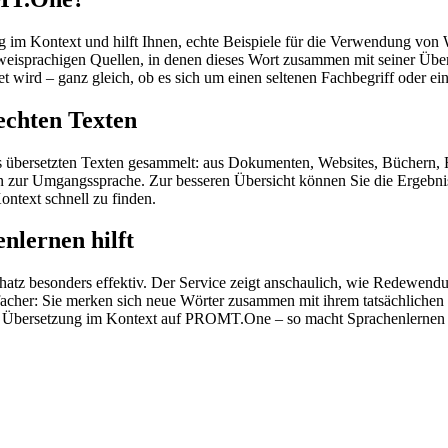
im Kontext und hilft Ihnen, echte Beispiele für die Verwendung von 
zweisprachigen Quellen, in denen dieses Wort zusammen mit seiner Übe
wird – ganz gleich, ob es sich um einen seltenen Fachbegriff oder ein
echten Texten
s übersetzten Texten gesammelt: aus Dokumenten, Websites, Büchern, 
 hin zur Umgangssprache. Zur besseren Übersicht können Sie die Ergebn
ontext schnell zu finden.
nlernen hilft
hatz besonders effektiv. Der Service zeigt anschaulich, wie Redewen
her: Sie merken sich neue Wörter zusammen mit ihrem tatsächlichen G
der Übersetzung im Kontext auf PROMT.One – so macht Sprachenlernen