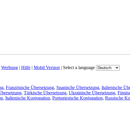
|
Werbung
|
Hilfe
|
Mobil Version
|
Select a language
ng
,
Französische Übersetzung
,
Spanische Übersetzung
,
Italienische Üb
Übersetzung
,
Türkische Übersetzung
,
Ukrainische Übersetzung
,
Finnis
on
,
Italienische Konjugation
,
Portugiesische Konjugation
,
Russische Ko