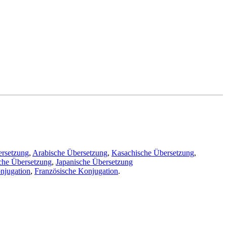
ersetzung
,
Arabische Übersetzung
,
Kasachische Übersetzung
,
che Übersetzung
,
Japanische Übersetzung
njugation
,
Französische Konjugation
.