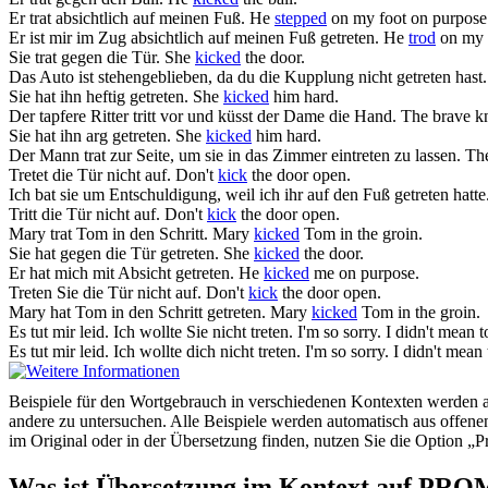
Er
trat
absichtlich auf meinen Fuß.
He
stepped
on my foot on purpose
Er ist mir im Zug absichtlich auf meinen Fuß
getreten
.
He
trod
on my f
Sie
trat
gegen die Tür.
She
kicked
the door.
Das Auto ist stehengeblieben, da du die Kupplung nicht
getreten
hast.
Sie hat ihn heftig
getreten
.
She
kicked
him hard.
Der tapfere Ritter
tritt
vor und küsst der Dame die Hand.
The brave k
Sie hat ihn arg
getreten
.
She
kicked
him hard.
Der Mann
trat
zur Seite, um sie in das Zimmer eintreten zu lassen.
Th
Tretet
die Tür nicht auf.
Don't
kick
the door open.
Ich bat sie um Entschuldigung, weil ich ihr auf den Fuß
getreten
hatte
Tritt
die Tür nicht auf.
Don't
kick
the door open.
Mary
trat
Tom in den Schritt.
Mary
kicked
Tom in the groin.
Sie hat gegen die Tür
getreten
.
She
kicked
the door.
Er hat mich mit Absicht
getreten
.
He
kicked
me on purpose.
Treten
Sie die Tür nicht auf.
Don't
kick
the door open.
Mary hat Tom in den Schritt
getreten
.
Mary
kicked
Tom in the groin.
Es tut mir leid. Ich wollte Sie nicht
treten
.
I'm so sorry. I didn't mean 
Es tut mir leid. Ich wollte dich nicht
treten
.
I'm so sorry. I didn't mean
Beispiele für den Wortgebrauch in verschiedenen Kontexten werden aus
andere zu untersuchen. Alle Beispiele werden automatisch aus offen
im Original oder in der Übersetzung finden, nutzen Sie die Option 
Was ist Übersetzung im Kontext auf PR