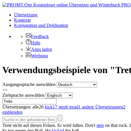
PRO
Übersetzung
Kontexte
Konjugation
und Deklination
Feedback
Hilfe
Apps laden
Werbung
Verwendungsbeispiele von "Tret
Ausgangssprache auswählen
<>
Zielsprache auswählen
Übersetzungen:
alle
26
kick
17
step
6
tread
1
andere Übersetzungen
2
einblenden
Trete
nicht auf diesen Felsen. Er wird fallen.
Don't
step
on that rock. It
Er
trat
gegen den Ball.
He
kicked
the ball.