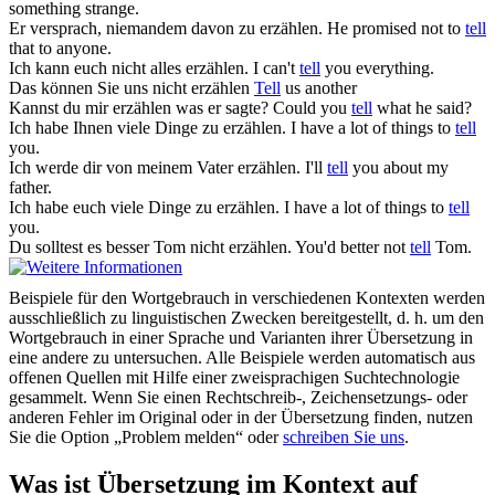
something strange.
Er versprach, niemandem davon zu
erzählen
.
He promised not to
tell
that to anyone.
Ich kann euch nicht alles
erzählen
.
I can't
tell
you everything.
Das können Sie uns nicht
erzählen
Tell
us another
Kannst du mir
erzählen
was er sagte?
Could you
tell
what he said?
Ich habe Ihnen viele Dinge zu
erzählen
.
I have a lot of things to
tell
you.
Ich werde dir von meinem Vater
erzählen
.
I'll
tell
you about my
father.
Ich habe euch viele Dinge zu
erzählen
.
I have a lot of things to
tell
you.
Du solltest es besser Tom nicht
erzählen
.
You'd better not
tell
Tom.
Beispiele für den Wortgebrauch in verschiedenen Kontexten werden
ausschließlich zu linguistischen Zwecken bereitgestellt, d. h. um den
Wortgebrauch in einer Sprache und Varianten ihrer Übersetzung in
eine andere zu untersuchen. Alle Beispiele werden automatisch aus
offenen Quellen mit Hilfe einer zweisprachigen Suchtechnologie
gesammelt. Wenn Sie einen Rechtschreib-, Zeichensetzungs- oder
anderen Fehler im Original oder in der Übersetzung finden, nutzen
Sie die Option „Problem melden“ oder
schreiben Sie uns
.
Was ist Übersetzung im Kontext auf