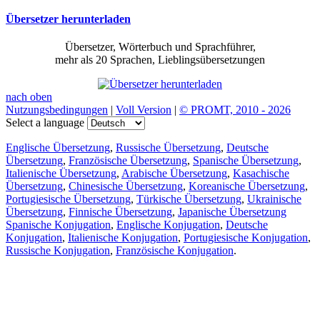
Übersetzer herunterladen
Übersetzer, Wörterbuch und Sprachführer,
mehr als 20 Sprachen, Lieblingsübersetzungen
nach oben
Nutzungsbedingungen
|
Voll Version
|
© PROMT, 2010 - 2026
Select a language
Englische Übersetzung
,
Russische Übersetzung
,
Deutsche
Übersetzung
,
Französische Übersetzung
,
Spanische Übersetzung
,
Italienische Übersetzung
,
Arabische Übersetzung
,
Kasachische
Übersetzung
,
Chinesische Übersetzung
,
Koreanische Übersetzung
,
Portugiesische Übersetzung
,
Türkische Übersetzung
,
Ukrainische
Übersetzung
,
Finnische Übersetzung
,
Japanische Übersetzung
Spanische Konjugation
,
Englische Konjugation
,
Deutsche
Konjugation
,
Italienische Konjugation
,
Portugiesische Konjugation
,
Russische Konjugation
,
Französische Konjugation
.
Funktionen
Textübersetzung
Kontextbeispiele