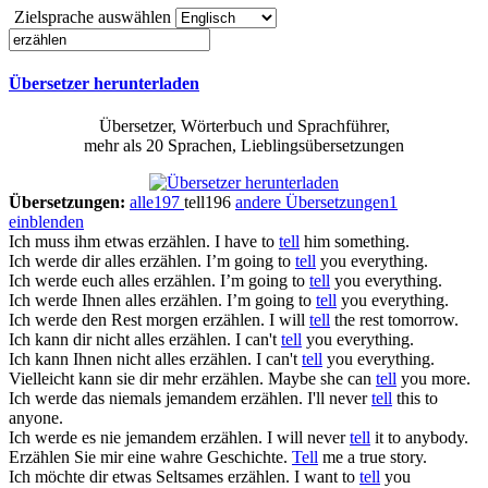
Zielsprache auswählen
Übersetzer herunterladen
Übersetzer, Wörterbuch und Sprachführer,
mehr als 20 Sprachen, Lieblingsübersetzungen
Übersetzungen:
alle
197
tell
196
andere Übersetzungen
1
einblenden
Ich muss ihm etwas
erzählen
.
I have to
tell
him something.
Ich werde dir alles
erzählen
.
I’m going to
tell
you everything.
Ich werde euch alles
erzählen
.
I’m going to
tell
you everything.
Ich werde Ihnen alles
erzählen
.
I’m going to
tell
you everything.
Ich werde den Rest morgen
erzählen
.
I will
tell
the rest tomorrow.
Ich kann dir nicht alles
erzählen
.
I can't
tell
you everything.
Ich kann Ihnen nicht alles
erzählen
.
I can't
tell
you everything.
Vielleicht kann sie dir mehr
erzählen
.
Maybe she can
tell
you more.
Ich werde das niemals jemandem
erzählen
.
I'll never
tell
this to
anyone.
Ich werde es nie jemandem
erzählen
.
I will never
tell
it to anybody.
Erzählen
Sie mir eine wahre Geschichte.
Tell
me a true story.
Ich möchte dir etwas Seltsames
erzählen
.
I want to
tell
you