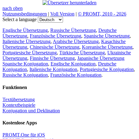
nach oben
Nutzungsbedingungen
|
Voll Version
|
© PROMT, 2010 - 2026
Select a language
Englische Übersetzung
,
Russische Übersetzung
,
Deutsche
Übersetzung
,
Französische Übersetzung
,
Spanische Übersetzung
,
Italienische Übersetzung
,
Arabische Übersetzung
,
Kasachische
Übersetzung
,
Chinesische Übersetzung
,
Koreanische Übersetzung
,
Portugiesische Übersetzung
,
Türkische Übersetzung
,
Ukrainische
Übersetzung
,
Finnische Übersetzung
,
Japanische Übersetzung
Spanische Konjugation
,
Englische Konjugation
,
Deutsche
Konjugation
,
Italienische Konjugation
,
Portugiesische Konjugation
,
Russische Konjugation
,
Französische Konjugation
.
Funktionen
Textübersetzung
Kontextbeispiele
Konjugation und Deklination
Kostenlose Apps
PROMT.One für iOS