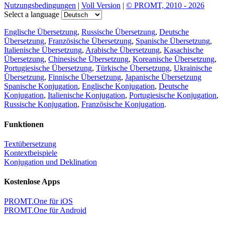
Nutzungsbedingungen
|
Voll Version
|
© PROMT, 2010 - 2026
Select a language
Englische Übersetzung
,
Russische Übersetzung
,
Deutsche
Übersetzung
,
Französische Übersetzung
,
Spanische Übersetzung
,
Italienische Übersetzung
,
Arabische Übersetzung
,
Kasachische
Übersetzung
,
Chinesische Übersetzung
,
Koreanische Übersetzung
,
Portugiesische Übersetzung
,
Türkische Übersetzung
,
Ukrainische
Übersetzung
,
Finnische Übersetzung
,
Japanische Übersetzung
Spanische Konjugation
,
Englische Konjugation
,
Deutsche
Konjugation
,
Italienische Konjugation
,
Portugiesische Konjugation
,
Russische Konjugation
,
Französische Konjugation
.
Funktionen
Textübersetzung
Kontextbeispiele
Konjugation und Deklination
Kostenlose Apps
PROMT.One für iOS
PROMT.One für Android