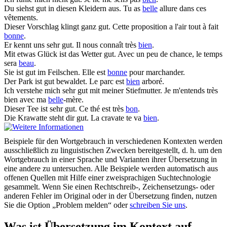
Du siehst
gut
in diesen Kleidern aus.
Tu as
belle
allure dans ces
vêtements.
Dieser Vorschlag klingt ganz
gut
.
Cette proposition a l'air tout à fait
bonne
.
Er kennt uns sehr
gut
.
Il nous connaît très
bien
.
Mit etwas Glück ist das Wetter
gut
.
Avec un peu de chance, le temps
sera
beau
.
Sie ist
gut
im Feilschen.
Elle est
bonne
pour marchander.
Der Park ist
gut
bewaldet.
Le parc est
bien
arboré.
Ich verstehe mich sehr
gut
mit meiner Stiefmutter.
Je m'entends très
bien avec ma
belle
-mère.
Dieser Tee ist sehr
gut
.
Ce thé est très
bon
.
Die Krawatte steht dir
gut
.
La cravate te va
bien
.
Beispiele für den Wortgebrauch in verschiedenen Kontexten werden
ausschließlich zu linguistischen Zwecken bereitgestellt, d. h. um den
Wortgebrauch in einer Sprache und Varianten ihrer Übersetzung in
eine andere zu untersuchen. Alle Beispiele werden automatisch aus
offenen Quellen mit Hilfe einer zweisprachigen Suchtechnologie
gesammelt. Wenn Sie einen Rechtschreib-, Zeichensetzungs- oder
anderen Fehler im Original oder in der Übersetzung finden, nutzen
Sie die Option „Problem melden“ oder
schreiben Sie uns
.
Was ist Übersetzung im Kontext auf