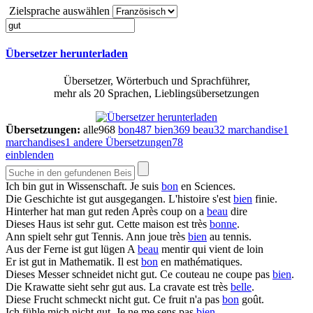
Zielsprache auswählen
Übersetzer herunterladen
Übersetzer, Wörterbuch und Sprachführer,
mehr als 20 Sprachen, Lieblingsübersetzungen
Übersetzungen:
alle
968
bon
487
bien
369
beau
32
marchandise
1
marchandises
1
andere Übersetzungen
78
einblenden
Ich bin
gut
in Wissenschaft.
Je suis
bon
en Sciences.
Die Geschichte ist
gut
ausgegangen.
L'histoire s'est
bien
finie.
Hinterher hat man
gut
reden
Après coup on a
beau
dire
Dieses Haus ist sehr
gut
.
Cette maison est très
bonne
.
Ann spielt sehr
gut
Tennis.
Ann joue très
bien
au tennis.
Aus der Ferne ist
gut
lügen
A
beau
mentir qui vient de loin
Er ist
gut
in Mathematik.
Il est
bon
en mathématiques.
Dieses Messer schneidet nicht
gut
.
Ce couteau ne coupe pas
bien
.
Die Krawatte sieht sehr
gut
aus.
La cravate est très
belle
.
Diese Frucht schmeckt nicht
gut
.
Ce fruit n'a pas
bon
goût.
Ich fühle mich nicht
gut
.
Je ne me sens pas
bien
.